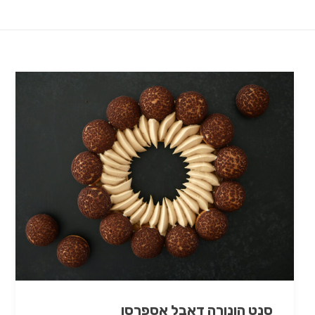
סנט הונורה דאבל אספרסו