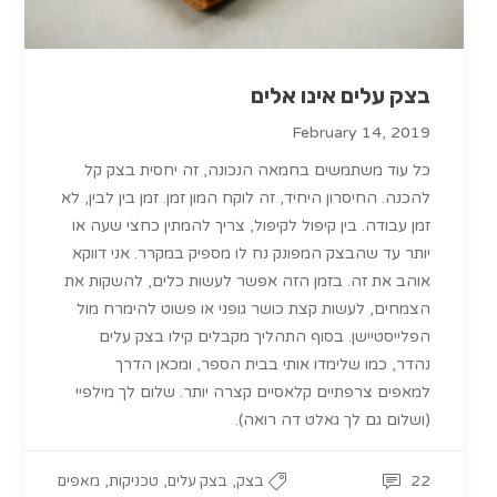
בצק עלים אינו אלים
February 14, 2019
כל עוד משתמשים בחמאה הנכונה, זה יחסית בצק קל
להכנה. החיסרון היחיד, זה לוקח המון זמן. זמן בין לבין, לא
זמן עבודה. בין קיפול לקיפול, צריך להמתין כחצי שעה או
יותר עד שהבצק המפונק נח לו מספיק במקרר. אני דווקא
אוהב את זה. בזמן הזה אפשר לעשות כלים, להשקות את
הצמחים, לעשות קצת כושר גופני או פשוט להימרח מול
הפלייסטיישן. בסוף התהליך מקבלים קילו בצק עלים
נהדר, כמו שלימדו אותי בבית הספר, ומכאן הדרך
למאפים צרפתיים קלאסיים קצרה יותר. שלום לך מילפיי
(ושלום גם לך גאלט דה רואה).
,
,
,
22
בצק
בצק עלים
טכניקות
מאפים