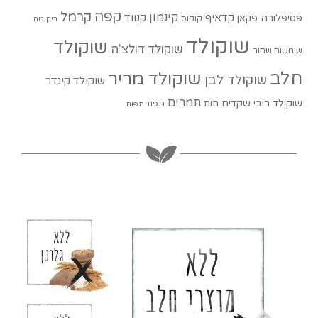
קפה
קרמל
קינמון
קדאיף
קנווד
פסיפלורה
פקאן
קוקוס
ריקוטה
שוקולד
שוקולד
שוקולד דולצ'ה
שומשום שחור
חלב
שוקולד מריר
שוקולד לבן
שוקולד קינדר
תמרים
שוקולד רובי
שקדים
תות
תפוז
תפוח