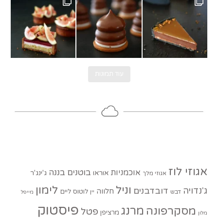
עוד תמונות
אגוזי לוז
בוטנים
בננה
אוכמניות
אוראו
ג'ינג'ר
אגוזי מלך
וניל
לימון
ג'נדויה
דובדבנים
חלווה
לוטוס
ליים
דבש
יין
מייפל
פיסטוק
מסקרפונה
מרנג
פטל
מרציפן
מלון