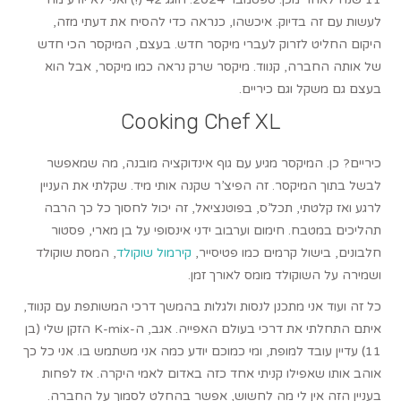
לעשות עם זה בדיוק. איכשהו, כנראה כדי להסיח את דעתי מזה,
היקום החליט לזרוק לעברי מיקסר חדש. בעצם, המיקסר הכי חדש
של אותה החברה, קנווד. מיקסר שרק נראה כמו מיקסר, אבל הוא
בעצם גם משקל וגם כיריים.
Cooking Chef XL
כיריים? כן. המיקסר מגיע עם גוף אינדוקציה מובנה, מה שמאפשר
לבשל בתוך המיקסר. זה הפיצ’ר שקנה אותי מיד. שקלתי את העניין
לרגע ואז קלטתי, תכל’ס, בפוטנציאל, זה יכול לחסוך כל כך הרבה
תהליכים במטבח. חימום וערבוב ידני אינסופי על בן מארי, פסטור
חלבונים, בישול קרמים כמו פטיסייר,
קירמול שוקולד
, המסת שוקולד
ושמירה על השוקולד מומס לאורך זמן.
כל זה ועוד אני מתכנן לנסות ולגלות בהמשך דרכי המשותפת עם קנווד,
איתם התחלתי את דרכי בעולם האפייה. אגב, ה-K-mix הזקן שלי (בן
11) עדיין עובד למופת, ומי כמוכם יודע כמה אני משתמש בו. אני כל כך
אוהב אותו שאפילו קניתי אחד כזה באדום לאמי היקרה. אז לפחות
בעניין הזה אין לי מה לחשוש, אפשר בהחלט לסמוך על החברה.