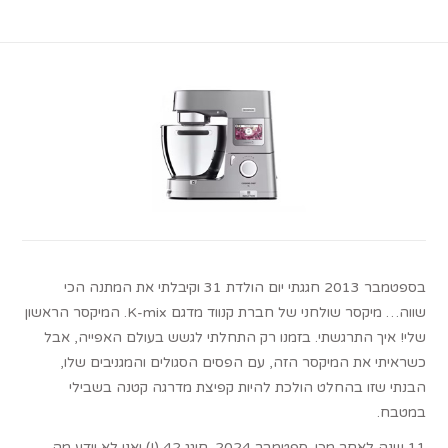
בספטמבר 2013 חגגתי יום הולדת 31 וקיבלתי את המתנה הכי
שווה… מיקסר שולחני של חברת קנווד מדגם K-mix. המיקסר הראשון
שלי! איך התרגשתי. בזמנו רק התחלתי לגשש בעולם האפייה, אבל
כשראיתי את המיקסר הזה, עם הפסים הסגולים והמגניבים שלו,
הבנתי שזו בהחלט הולכת להיות קפיצת מדרגה קטנה בשבילי
במטבח.
11 שנה לאחר מכן. ספטמבר 2024. חוגג 42 (!) ואני לא יודע מה