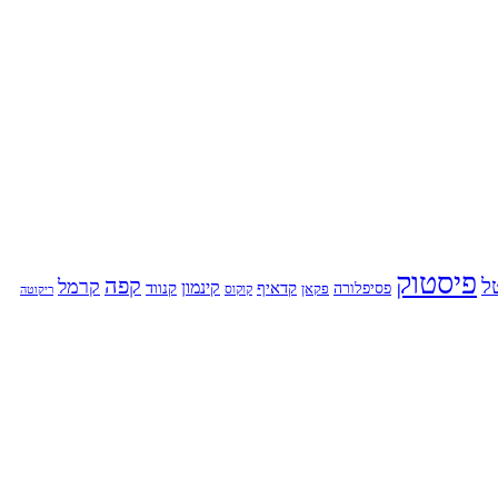
פיסטוק
קפה
ל
קרמל
קינמון
קדאיף
קנווד
פסיפלורה
פקאן
קוקוס
ריקוטה