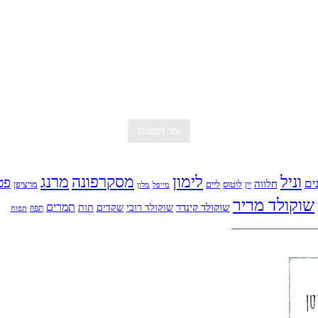
Black sesame cream, salted caramel, black sesame n
chocolate + pistachio
שנה טובה מתחילה עם טארטלט תאנים ופטל. מתכון של @au
עוד תמונות
מרנג
וניל
לימון
מסקרפונה
פט
ים
חלווה
לוטוס
ליים
מרציפן
יין
מייפל
מלון
שוקולד מריר
תמרים
שוקולד קינדר
שוקולד רובי
שקדים
תות
תפוז
תפוח