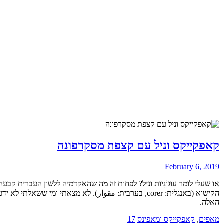
קאפקייקס וניל עם קצפת מסקרפונה
February 6, 2019
או שעלי לומר עוּגוֹנִיוֹת וניל? לפחות זה מה שהאקדמיה ללשון העברית ק
הקישוא (באנגלית: corer, בערבית: مقوار). לא מצאתי ו
האלה.
מאפים
,
קאפקייקס ומאפינס
17