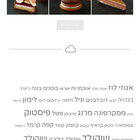
עוד תמונות
אגוזי לוז
בוטנים
בננה
אוכמניות
אוראו
ג'ינג'ר
אגוזי מלך
וניל
לימון
ג'נדויה
דובדבנים
חלווה
לוטוס
ליים
דבש
יין
מייפל
פיסטוק
מסקרפונה
מרנג
פטל
מרציפן
מלון
קפה
קרמל
קינמון
קדאיף
קנווד
פסיפלורה
פקאן
קוקוס
ריקוטה
שוקולד
שוקולד
שוקולד דולצ'ה
שומשום שחור