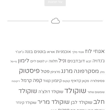
עוד תמונות
אגוזי לוז
בוטנים
בננה
אוכמניות
אוראו
ג'ינג'ר
אגוזי מלך
וניל
לימון
ג'נדויה
דובדבנים
חלווה
לוטוס
ליים
דבש
יין
מייפל
פיסטוק
מסקרפונה
מרנג
פטל
מרציפן
מלון
קפה
קרמל
קינמון
קדאיף
קנווד
פסיפלורה
פקאן
קוקוס
ריקוטה
שוקולד
שוקולד
שוקולד דולצ'ה
שומשום שחור
חלב
שוקולד מריר
שוקולד לבן
שוקולד קינדר