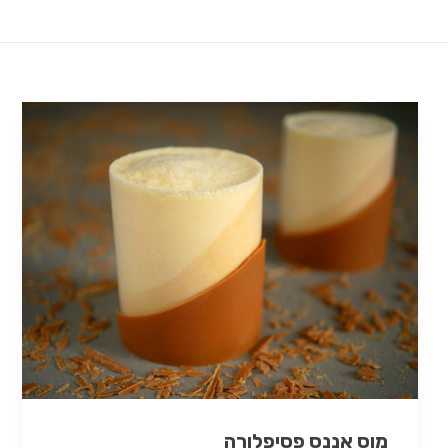
מוס אננס פסיפלורה