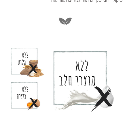
תמרים
שוקולד רובי
שקדים
תות
תפוז
תפוח