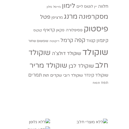
לימון
חלווה
לוטוס
ליים
יין
מייפל
מלון
מסקרפונה
מרנג
פטל
מרציפן
פיסטוק
קדאיף
פסיפלורה
פקאן
קוקוס
קפה
קרמל
קינמון
קנווד
שומשום שחור
ריקוטה
שוקולד
שוקולד
שוקולד דולצ'ה
חלב
שוקולד מריר
שוקולד לבן
תמרים
שוקולד קינדר
שוקולד רובי
שקדים
תות
תפוז
תפוח