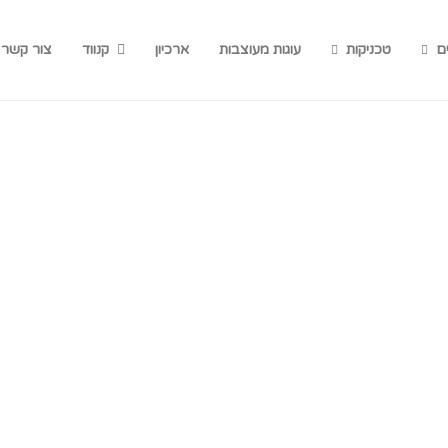
ם
טכניקות
עוגות מעוצבות
ארכיון
קנווד
צור קשר
ע
9
א
ה
ש
ל
ת
נ
ה