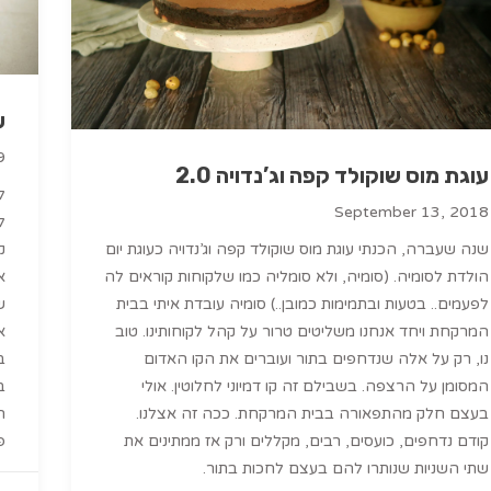
ע
9
עוגת מוס שוקולד קפה וג’נדויה 2.0
ל
September 13, 2018
ל
שנה שעברה, הכנתי עוגת מוס שוקולד קפה וג’נדויה כעוגת יום
ק
הולדת לסומיה. (סומיה, ולא סומליה כמו שלקוחות קוראים לה
לפעמים.. בטעות ובתמימות כמובן..) סומיה עובדת איתי בבית
המרקחת ויחד אנחנו משליטים טרור על קהל לקוחותינו. טוב
א
נו, רק על אלה שנדחפים בתור ועוברים את הקו האדום
ב
המסומן על הרצפה. בשבילם זה קו דמיוני לחלוטין. אולי
ב
בעצם חלק מהתפאורה בבית המרקחת. ככה זה אצלנו.
ה
קודם נדחפים, כועסים, רבים, מקללים ורק אז ממתינים את
פ
שתי השניות שנותרו להם בעצם לחכות בתור.