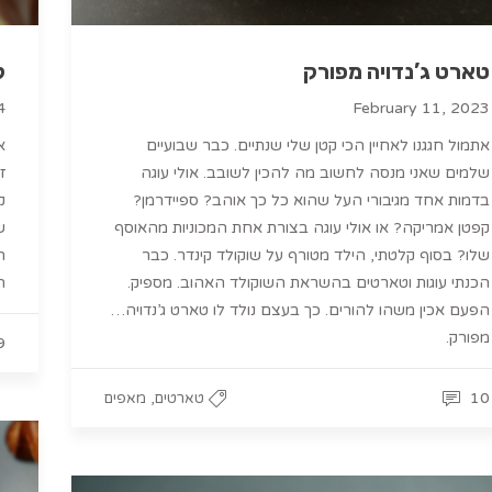
טארט ג’נדויה מפורק
ק
4
February 11, 2023
אתמול חגגנו לאחיין הכי קטן שלי שנתיים. כבר שבועיים
א
שלמים שאני מנסה לחשוב מה להכין לשובב. אולי עוגה
ז
בדמות אחד מגיבורי העל שהוא כל כך אוהב? ספיידרמן?
ק
קפטן אמריקה? או אולי עוגה בצורת אחת המכוניות מהאוסף
ש
שלו? בסוף קלטתי, הילד מטורף על שוקולד קינדר. כבר
ה
הכנתי עוגות וטארטים בהשראת השוקולד האהוב. מספיק.
ה
הפעם אכין משהו להורים. כך בעצם נולד לו טארט ג’נדויה…
מפורק.
9
,
10
טארטים
מאפים