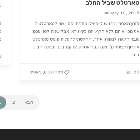
טארטלט שביל החלב
8
January 10, 2018
מ
בזמן האחרון מרגיש לי כאילו פתחתי פס ייצור לטארטלטים.
ל
אני מכין אותם ללא הרף, וזה כיף נורא. אבל שניה לפני שאני
כ
עובר הלאה למשהו אחר, החלטתי להעלות פוסט טארטלטי
כ
אחרון (לבינתיים), ואם כבר אחרון, אז עם בום.. בסגנון הביג
בנג!
8
,
36
טארטלטים
מאפים
הבא
2
1