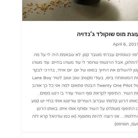
וגת מוס שוקולד ג’נדויה
April 6, 201
פני כשנתיים עברתי משבר קטן. לא שבאמת היה לי על מה
התלונן, אבל הרגשתי שחסר לי עוד משהו בחיים. עוד משהו
טן להשלים את החיוך בסופו של יום. יום אחד, בדרכי לבקר
את המשפחה ביפו, בעודי מקשיב שוב ושוב לשיר Lane Boy
של Twenty One Pilot הבנתי פתאום למה אני כל כך אוהב
ת השיר. התיפוף לקראת סוף השיר עורר בי רגש מסוים.
אותו הרגע קלטתי שברוב השירים שריגשו אותי בחיי יש קטע
ו התיפוף משתלט על השיר וסוחף אותי איתו. באותו הרגע
חלטתי… אני רוצה להיות מתופף! (או כמו שדניאל קרא לזה
עם, תופיסט)