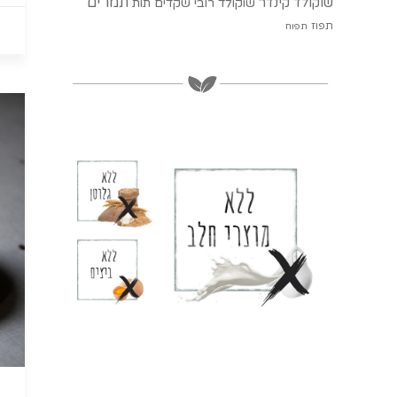
תמרים
שוקולד קינדר
שוקולד רובי
שקדים
תות
תפוז
תפוח