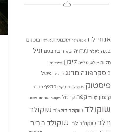
אגוזי לוז
בוטנים
אוכמניות
אוראו
אגוזי מלך
וניל
ג'נדויה
בננה
דובדבנים
ג'ינג'ר
דבש
לימון
חלווה
לוטוס
ליים
יין
מייפל
מלון
מסקרפונה
מרנג
פטל
מרציפן
פיסטוק
קדאיף
פסיפלורה
פקאן
קוקוס
קפה
קרמל
קינמון
קנווד
שומשום שחור
ריקוטה
שוקולד
שוקולד
שוקולד דולצ'ה
חלב
שוקולד מריר
שוקולד לבן