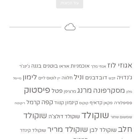
עוד תמונות
אגוזי לוז
בוטנים
בננה
אוכמניות
אוראו
ג'ינג'ר
אגוזי מלך
וניל
לימון
ג'נדויה
דובדבנים
חלווה
לוטוס
ליים
דבש
יין
מייפל
פיסטוק
מסקרפונה
מרנג
פטל
מרציפן
מלון
קפה
קרמל
קינמון
קדאיף
קנווד
פסיפלורה
פקאן
קוקוס
ריקוטה
שוקולד
שוקולד
שוקולד דולצ'ה
שומשום שחור
חלב
שוקולד מריר
שוקולד לבן
שוקולד קינדר