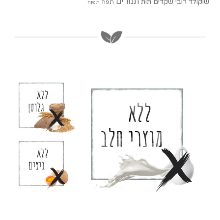
תמרים
שוקולד רובי
שקדים
תות
תפוז
תפוח