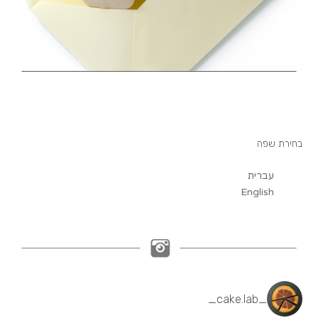
בחירת שפה
עברית
English
_cake.lab_