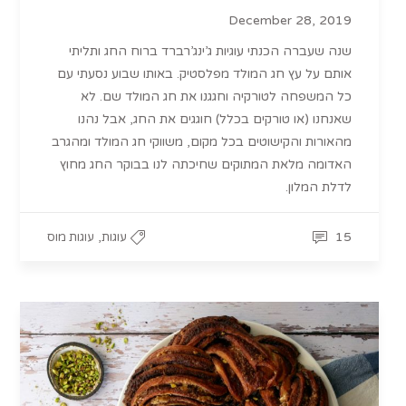
December 28, 2019
שנה שעברה הכנתי עוגיות ג’ינג’רברד ברוח החג ותליתי
אותם על עץ חג המולד מפלסטיק. באותו שבוע נסעתי עם
כל המשפחה לטורקיה וחגגנו את חג המולד שם. לא
שאנחנו (או טורקים בכלל) חוגגים את החג, אבל נהנו
מהאורות והקישוטים בכל מקום, משווקי חג המולד ומהגרב
האדומה מלאת המתוקים שחיכתה לנו בבוקר החג מחוץ
לדלת המלון.
,
15
עוגות
עוגות מוס