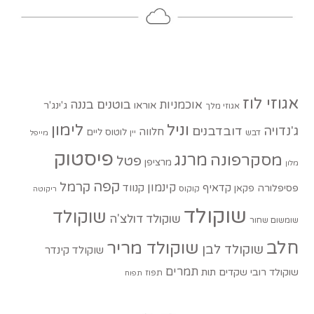
אגוזי לוז
בוטנים
בננה
אוכמניות
אוראו
ג'ינג'ר
אגוזי מלך
וניל
לימון
ג'נדויה
דובדבנים
חלווה
לוטוס
ליים
דבש
יין
מייפל
פיסטוק
מסקרפונה
מרנג
פטל
מרציפן
מלון
קפה
קרמל
קינמון
קדאיף
קנווד
פסיפלורה
פקאן
קוקוס
ריקוטה
שוקולד
שוקולד
שוקולד דולצ'ה
שומשום שחור
חלב
שוקולד מריר
שוקולד לבן
שוקולד קינדר
תמרים
שוקולד רובי
שקדים
תות
תפוז
תפוח