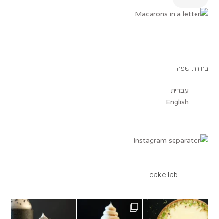
בחירת שפה
עברית
English
_cake.lab_
Black sesame cream, salted caramel, black
Lemon meringue tartlet,