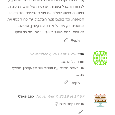
(קאנלבולר וקרדמוממבולר). לפי מה שהבנתי מנעם,
למרות ההבדל בשמות, יש נטייה של הרבה מקומות
בשוודיה פשוט לשלב את שני התבלינים יחד באותו
המאפה, וכך בעצם נוצר הבלבול. עד כה הכנתי את
המאפים רק עם הל או רק עם קינמון, ושניהם
מצויינים. בטח השילוב של שניהם יחד רק יוסיף.
Reply
אורי
November 7, 2019 at 16:52
תודה על ההסבר!
אני באמת מכינה עם שילוב של הל-קינמון. מומלץ
ממש.
Reply
Cake Lab
November 7, 2019 at 17:57
אנסה נקסט טיים 🙂