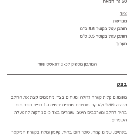
50 גר’ חמאה
ציוד
מברשת
חותכן עגול בקוטר 8.5 ס”מ
חותכן עגול בקוטר 3.5 ס”מ
מערוך
המתכון מספיק לכ-9 דונאטס שוודי
בצק
משמנים קלות קערה גדולה ומניחים בצד. מחממים קצת את החלב
שיהיה
פושר
ולא קר. מוסיפים שמרים יבשים ו-1 כפית סוכר חום
בהיר לחלב ומערבבים היטב. שומרים בצד כ-10 דקות להפעלת
השמרים.
בינתיים, שמים קמח, סוכר חום בהיר, קינמון ומלח בקערת המיקסר