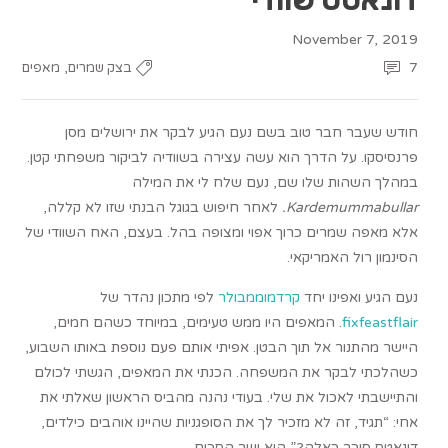
November 7, 2019
,
7
בצק שמרים
מאפים
חודש שעבר חבר טוב בשם נעם הגיע לבקר את ירושלים מסן
פרנסיסקו. על הדרך הוא עשה עצירה בשוודיה לביקור משפחתי קטן.
במהלך השהות שלו שם, נעם שלח לי את המילה
Kardemummabullar.
לאחר חיפוש בגוגל הבנתי שזו לא קללה,
אלא מאפה שמרים כרוך אפוי ומצופה בהל. בעצם, האח השוודי של
הסינמון רול האמריקאי.
נעם הגיע ואפינו יחד
קרדמוממבולר
לפי מתכון נהדר של
fixfeastflair
. המאפים היו ממש טעימים, במיוחד כשהם חמים,
היישר מהתנור אל תוך הבטן. אפיתי אותם פעם נוספת באותו השבוע,
כשהלכתי לבקר את המשפחה. הכנתי את המאפים, הגשתי לכולם
והתיישבתי לאכול את שלי. בעודי נהנה מהביס הראשון שאלתי את
אחי: “תגיד, זה לא מזכיר לך את הסופגניות שהיינו אוהבים כילדים,
דונאטס סוכר כאלה?” הוא ישר הסכים.