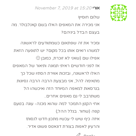
אורי
November 7, 2019 at 15:20
שלום חוסיין!
אני מכירה את המאפים האלו בשם קאנלבולר. מה
בעצם הבדל ביניהם?
ומכיר את זה שפתאום כשמתוודעים לראשונה
למשהו רואים אותו בכל מקום? יש לתופעה הזאת
אפילו שם (שאני לא זוכרת, כמובן 🙂
אז לפני חודשיים ראיתי תמונה ותיאור של המאפים
האלו לראשונה, ובזכות אווירת הסתיו שכל כך
מתאימה להל, אני מבצעת הרבה הרבה נסיונות
בגרסאות למאפה המיוחד הזה ואיכשהו הל
משתרבב לי גם מאפים אחרים..
אחי הקטן התמכר למה שהוא מכנה- עוגה בטעם
קפה (שחור. בגלל ההל;)
איזה כיף שיש לי עכשיו מתכון חדש לנסות!
והרעיון לאפות בצורת דונאטס פשוט אדיר.