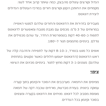
הגדול וקורצים עיגולים מהבצק, כמה שיותר קרוב אחד לשני.
מקמחים את החותכן הקטן וקורצים חורים במרכז העיגולים הגדולים
ליצירת דונאטס.
מעבירים בזהירות את הדונאטס והחורים שלהם למגשי האפייה
במרווחים של 3 ס”מ. מכסים עם מגבת מטבח ומאפשרים לדונאטס
לתפוח כ-40-60 דקות בטמפרטורת החדר, עד שהם מכפילים את
גודלם. בינתיים מחממים תנור ל-180ᵒ.
אופים כל מגש בנפרד, כ-8-10 דקות עד לתפיחה והזהבה קלה של
ראש הדונאטס (הדונאטס יישמעו חלולים כאשר נוקשים בתחתית
שלהם). מצננים כ-3 דקות מחוץ לתנור. בינתיים מכינים את הציפוי.
ציפוי
ממיסים את החמאה. מערבבים את הסוכר והקינמון בתוך קערה
עמוקה בינונית. בעזרת מברשת, מורחים שכבה דקה של חמאה
מומסת מסביב לכל דונאט. מניחים את הדונאט בקערה ומצפים
בסוכר וקינמון בכל הצדדים.