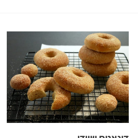
דונאטס שוודי