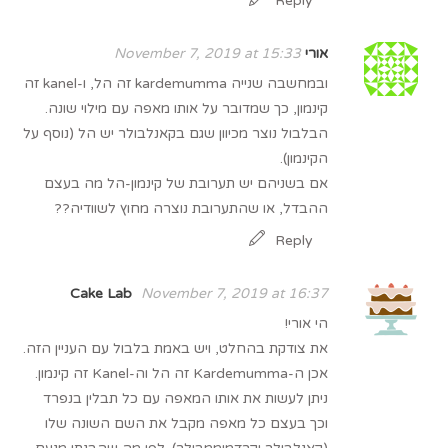
Reply
אורי
November 7, 2019 at 15:33
ובמחשבה שנייה kardemumma זה הל, ו-kanel זה
קינמון, כך שמדובר על אותו מאפה עם מילוי שונה.
הבלבול נוצר מכיוון שגם בקאנלבולר יש הל (נוסף על
הקינמון).
אם בשניהם יש תערובת של קינמון-הל מה בעצם
ההבדל, או שהתערובת נוצרה מחוץ לשוודיה??
Reply
Cake Lab
November 7, 2019 at 16:37
הי אורי!
את צודקת בהחלט, ויש באמת בלבול עם העניין הזה.
אכן ה-Kardemumma זה הל וה-Kanel זה קינמון.
ניתן לעשות את אותו המאפה עם כל תבלין בנפרד
וכך בעצם כל מאפה מקבל את השם השונה שלו