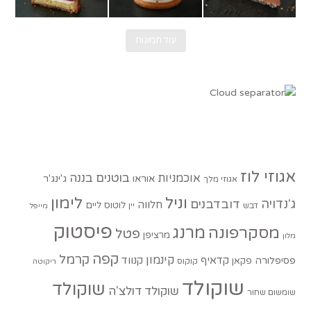
עוד תמונות
אגוזי לוז
בוטנים
בננה
אוכמניות
אוראו
ג'ינג'ר
אגוזי מלך
וניל
לימון
ג'נדויה
דובדבנים
חלווה
לוטוס
ליים
דבש
יין
מייפל
פיסטוק
מסקרפונה
מרנג
פטל
מרציפן
מלון
קפה
קרמל
קינמון
קדאיף
קנווד
פסיפלורה
פקאן
קוקוס
ריקוטה
שוקולד
שוקולד
שוקולד דולצ'ה
שומשום שחור