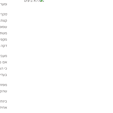
ומערב
מקרונ
קצת א
משתטח
מקפלי
דקה ו
כי הם
בעדינ
מפזרי
שהקלי
אחידה