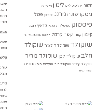
לימון
שוברי
חלווה
לוטוס
ליים
יין
מייפל
מלון
השמנת
מסקרפונה
מרנג
פטל
מרציפן
טוחני
פיסטוק
קדאיף
פסיפלורה
פקאן
קוקוס
צביע
קפה
קרמל
קינמון
קנווד
שומשום שחור
ריקוטה
שמים 
שוקולד
שוקולד
שוקולד דולצ'ה
ומער
חלב
שוקולד מריר
שוקולד לבן
קליפ
תמרים
שוקולד קינדר
שוקולד רובי
שקדים
תות
טוחני
תפוז
תפוח
תצא ע
מרנג 