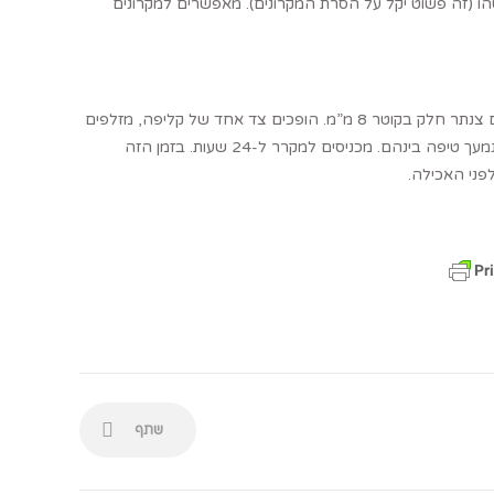
ו (זה פשוט יקל על הסרת המקרונים). מאפשרים למקרונים
מסדרים את קליפות המקרונים בזוגות לפי גדלים. מעבירים את הגנאש לשק זילוף עם צנתר חלק בקוטר 8 מ”מ. הופכים צד אחד של קליפה, מזלפים
מעט גנאש במרכז, מניחים את הקליפה השניה מעל ולוחצים בעדינות כך שהגנאש נמעך טיפה בינהם. מכניסים למקרר ל-24 שעות. בזמן הזה
פני האכילה.
שתף