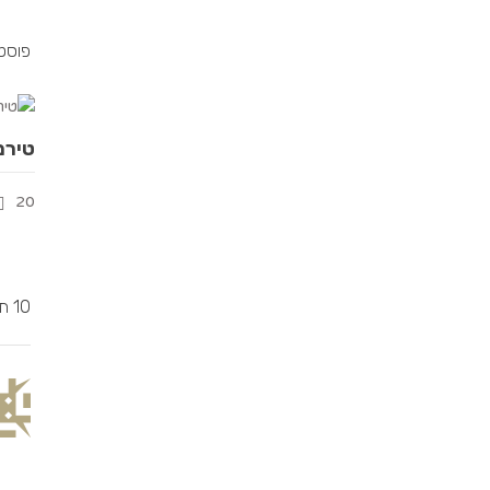
פוסטי
טירמ
20
10 תגובות