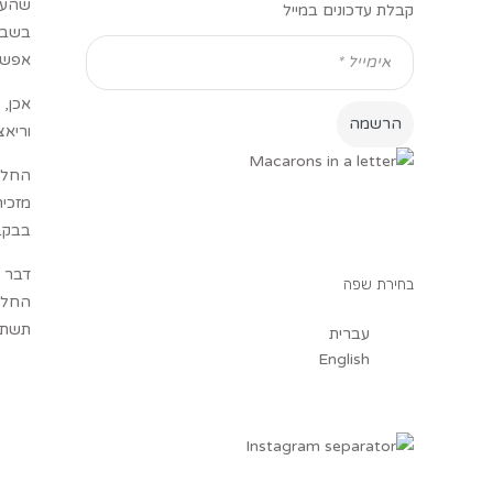
קבלת עדכונים במייל
בשביל
אפשר
אכן, 
וריאצ
החלטת
מזכיר
בבקבו
דבר א
בחירת שפה
החלבו
תשתל
עברית
English