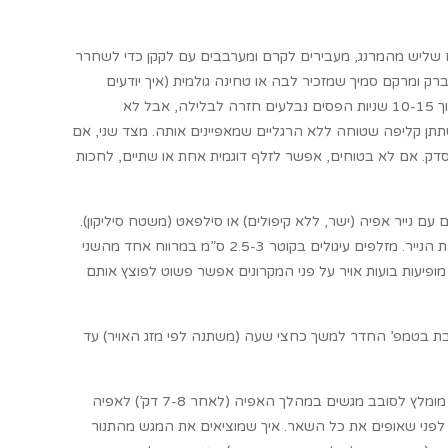
ם שליש מהמרנג, מעבירים לקרם ומערבבים עם לקקן כדי לשחרר
ק ומרקם סמיך שמזכיר לבה או טחינה גולמית (איך יודעים
שמוכן: לוקחים כף מהבלילה ומפילים את מה שבכף חזרה לקערה בצורת פסים. תוך 10-15 שניות הפסים נבלעים חזרה לבלילה, אבל לא
תתן קליפה שטוחה ללא הרגליים שמאפיינים אותה. מצד שני, אם
דק. אם לא בטוחים, אפשר לזלף דוגמית אחת או שתיים, לחכות
הבלילה לשק זילוף עם צנטר חלק בקוטר 8 מ”מ. מכינים 3 או 4 מגשים עם נייר אפיה (ישר, ללא קיפולים) או סילפאט (משטח סיליקון).
אם משתמשים בנייר אפיה, מזלפים טיפה מהבלילה בפינות המגש ומדביקים אליו את הנייר. מזלפים עיגולים בקוטר 2.5-3 ס”מ במרווח אחד מהשני
פיעות בועות אויר על פני המקרונים אפשר פשוט לפוצץ אותם
בת בטמפ’ החדר למשך כחצי שעה (משתנה לפי מזג האויר) עד
בינתיים מחממים תנור ל-150°. מכניסים את המגש/ים לתנור ואופים במשך 14 דק’. מומלץ לסובב מגשים במהלך האפיה (לאחר 7-8 דק’) לאפיה
ם לפני שאופים את כל השאר. איך שמוציאים את המגש מהתנור