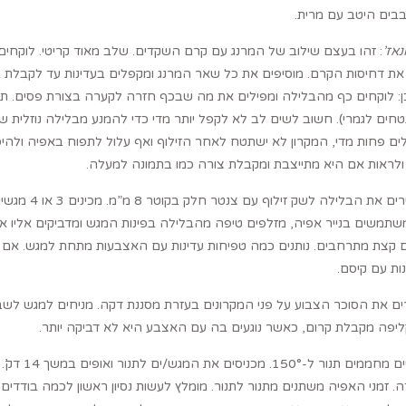
בים היטב עם מרית.
אז’
: זהו בעצם שילוב של המרנג עם קרם השקדים. שלב מאוד קריטי. לוקחי
ת דחיסות הקרם. מוסיפים את כל שאר המרנג ומקפלים בעדינות עד לקבלת בר
ים לגמרי). חשוב לשים לב לא לקפל יותר מדי כדי להמנע מבלילה נוזלית ש
ם פחות מדי, המקרון לא ישתטח לאחר הזילוף ואף עלול לתפוח באפיה ולהיס
לראות אם היא מתייצבת ומקבלת צורה כמו בתמונה למעלה.
מעבירים את 
 קצת מתרחבים. נותנים כמה טפיחות עדינות עם האצבעות מתחת למגש. אם מו
ות עם קיסם.
ם את הסוכר הצבוע על פני המקרונים בעזרת מסננת דקה. מניחים למגש לש
פה מקבלת קרום, כאשר נוגעים בה עם האצבע היא לא דביקה יותר.
. זמני האפיה משתנים מתנור לתנור. מומלץ לעשות נסיון ראשון לכמה בודדי