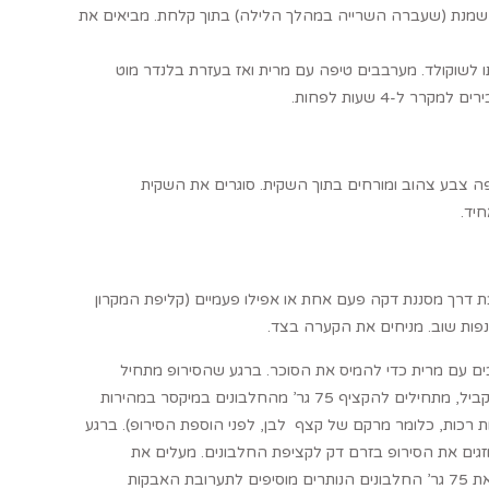
 השמנת (שעברה השרייה במהלך הלילה) בתוך קלחת. מביאים את
 (לסביבות ה-50 מעלות) ומוסיפים גם אותו לשוקולד. מערבבים טיפה עם מרית ואז בעזרת בלנדר מוט
ל-4 שעות לפחות.
ה צבע צהוב ומורחים בתוך השקית. סוגרים את השקית
יד.
ת דרך מסננת דקה פעם אחת או אפילו פעמיים (קליפת המקרון
לנפות שוב. מניחים את הקערה בצד.
ים עם מרית כדי להמיס את הסוכר. ברגע שהסירופ מתחיל
לרתוח, מפסיקים לערבב, ממשיכים לחמם ומוודאים שהטמפ’ לא עוברת 115°. במקביל, מתחילים להקציף 75 גר’ מהחלבונים במיקסר במהירות
רוצים להגיע לפסגות רכות, כלומר מרקם של קצף לבן, לפני הוספת הסירופ). ברגע
ינונית ומוזגים את הסירופ בזרם דק לקציפת החלבונים. מעלים את
המהירות חזרה לגבוהה וממשיכים להקציף עד שהמרנג מתקרר (בערך 10 דקות). את 75 גר’ החלבונים הנותרים מוסיפים לתערובת האבקות