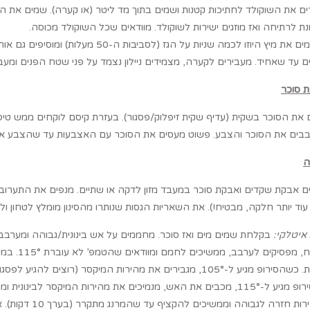
ם את השוקולד לחתיכות קטנות ושמים בתוך מד ליטר (או קערה). שמים את
 לרתיחה ואז מוזגים ישירות לשוקולד. מוודאים שכל השוקולד מכוסה.
מחממים את מיץ היוזו לכמה שניות על הגז
ם עד שאחיד. מעבירים לקערה, מצמידים ניילון נצמד על פני שטח הפנים ומעבירים למקרר 
ת סוכר
את הסוכר בשקית (עדיף שקית זיפלוק/פסגור). בעזרת קיסם לוקחים ממש טיפ
בבים את הסוכר והצבע. פשוט מעסים את הסוכר עם האצבעות עד שהצבע אח
ה
ם אבקת שקדים ואבקת סוכר במעבד מזון לדקה או שתיים. מנפים את התערוב
וד יותר חלקה, מבטיח!). את השאריות הגסות שנותרו מהסינון מומלץ לטחון ו
איטלקי:
בקלחת שמים מים ואז סוכר. מחממים על אש בינונית/גבוהה ומערבב
בינונית. כשהסירופ מגיע ל-105°, מגבירים את מהירות המיקסר (
שהסירופ מגיע ל-115°, מכבים את האש, מנמיכים את מהירות המיקסר לב