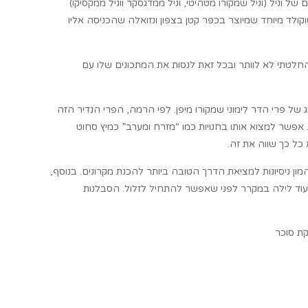
ת פשוט, במיוחד כשגיליתי שאדון שף משתמש ב-3 סוגים שונים של וניל (וניל שמקורו מטהיטי, וניל ממדגסקר ווניל ממקסיקו)
וקולד מיוחד שמיוצר בכפר קטן בצפון ונזואלה שהכניסה אליו
חלטתי לא לוותר ובכל זאת לנסות את המתכונים שלו עם
ג של פרי הדר לימוני שמקורו מיפן. לפי הרמה, הפרי הנדיר הזה
. אפשר למצוא אותו בחנויות כמו “מזרח ומערב” כמיץ סחוט
 כל כך שווה את זה.
 ניסיונות למציאת הדרך הטובה ביותר להכנת מקרונים. בנוסף,
עוד לילה במקרר לפני שאפשר להתחיל לזלול. הסבלנות