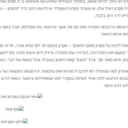
שהעניין לא הולך להיו
 מקרון הוניל שלו, או שעבור מקרון השוקולד יש להשיג רכיב נדיר למתכון – ש
ית דרך הים בלבד..
רשימת הרכיבים הותירה אותי עם פה פעור והרגשה של אומללות. אבל בסוף ה
יות פחות הזויות.
י ללכת על מקרון מתוק חמצמץ – מקרון בטעם יוזו. למי שלא מכיר, יוזו זה סו
 בטעמו את המנדרינה, הגרידה שלו מזכירה גרידת ליים והמיץ מזכיר מיץ לימון
ק. והוא מאוד יקר. צריך לשבור קופת חסכון בשבילו. אבל בסופו של דבר, הוא
חרון לפני שנתחיל: לא להיבהל מההוראות שלמטה. זו הפשוט התוצאה של המון
נים דורשים לילה אחד לפחות במקרר לפני שמתחילים והתוצר הסופי דורש 
ם לכם בסוף.