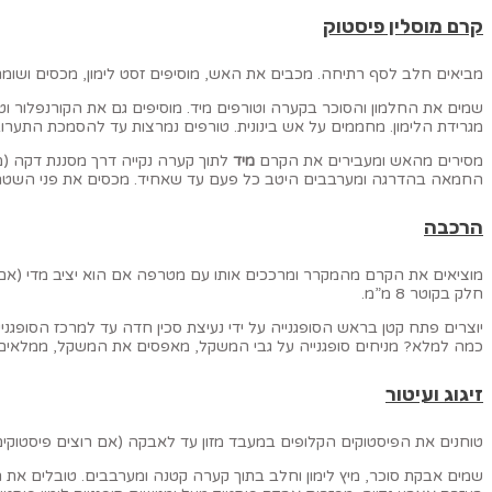
קרם מוסלין פיסטוק
מביאים חלב לסף רתיחה. מכבים את האש, מוסיפים זסט לימון, מכסים ושומרים בצד 
שמים את החלמון והסוכר בקערה וטורפים מיד. מוסיפים גם את הקורנפלור וט
מגרידת הלימון. מחממים על אש בינונית. טורפים נמרצות עד להסמכת התער
מסירים מהאש ומעבירים את הקרם
מיד
לתוך קערה נקייה דרך מסננת דקה (מס
החמאה בהדרגה ומערבבים היטב כל פעם עד שאחיד. מכסים את פני השטח ב
הרכבה
מוציאים את הקרם מהמקרר ומרככים אותו עם מטרפה אם הוא יציב מדי (אם 
חלק בקוטר 8 מ”מ.
כמה למלא? מניחים סופגנייה על גבי המשקל, מאפסים את המשקל, ממלאים 
זיגוג ועיטור
טוחנים את הפיסטוקים הקלופים במעבד מזון עד לאבקה (אם רוצים פיסטוקים קלויים, קולים את הפיסטוקים בתנור כ-7 דקות ע
שמים אבקת סוכר, מיץ לימון וחלב בתוך קערה קטנה ומערבבים. טובלים את רא