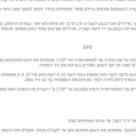
רה המשומנת ומכסים בניילון נצמד. מתפיחים בחדר חמים למשך שעה וחצי-שע
מעבירים את הבצק התפוח מהקערה למשטח נקי ומקומח קלות. בעזרת מערוך, מרדדים את הבצק ל
טיגון
ממלאים סיר קטן בשמן קנולה. השמן צריך להיות בעומק 5 ס”מ לפחות. מחממים ע
 מטה אל תוך השמן. מסירים בעדינות את נייר האפייה.
מטגנים את הבצק כדקה וחצי. בע
ף לזלוג חזרה לסיר. מניחים את הסופגנייה על גבי נייר סופג.
ממשיכים לטגן את שאר הסופגניות, כל פעם עד 2-3 סופגניות יחד בסיר. שומר
לאבקה. מוסיפים את השמן וטוחנים שוב עד לקבלת מחית. שוקלים את הכמות 