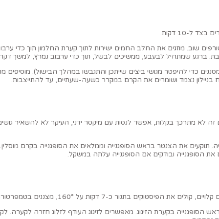
ל-10 דקות.
ורפים שוב. מוזגים את החלב החמים ישירות לתוך קערת החלמון תוך כדי ערבו
ובת. ברגע שמתחיל לבעבע, ממשיכים לבשל, תוך כדי ערבוב נמרץ, למשך דק
ננים כדי להיפטר מגושי ביצים שייתכן והתגבשו במהלך הבישול). מוסיפים מח
ניילון נצמד ושומרים את הקרם במקרר כשעה-שעתיים, עד להתייצבות.
זה לא מתרכך בקלות, אפשר לנסות עם מיקסר ידני, העיקר לא להשאיר גושי
את הסופגנייה ובודקים אם הסופגנייה עלתה במשקל.
ל 160°, מצננים בטמפרטורת החדר ורק אז טוחנים). שומרים בצד.
ש הסופגנייה בקערת הזיגוג. מאפשרים לזיגוג העודף לזלוג חזרה לקערה. לקר