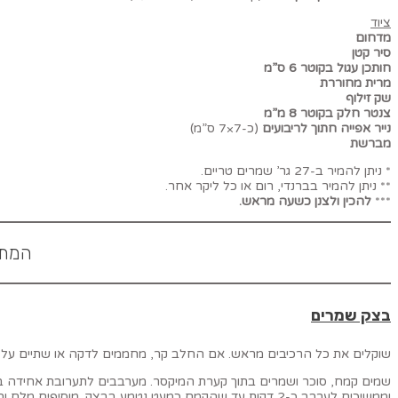
ציוד
מדחום
סיר קטן
חותכן עגול בקוטר 6 ס”מ
מרית מחוררת
שק זילוף
צנטר חלק בקוטר 8 מ”מ
נייר אפייה חתוך לריבועים
(כ-7×7 ס”מ)
מברשת
* ניתן להמיר ב-27 גר’ שמרים טריים.
** ניתן להמיר בברנדי, רום או כל ליקר אחר.
***
להכין ולצנן כשעה מראש.
המתכון מספ
בצק שמרים
שוקלים את כל הרכיבים מראש. אם החלב קר, מחממים לדקה או שתיים על אש נמוכה. אם החמאה קרה,
שמים קמח, סוכר ושמרים בתוך קערת המיקסר. מערבבים לתערובת אחידה בעזרת
וממשיכים לערבב כ-2 דקות עד שהקמח כמעט נטמע בבצק. מוסיפים מלח וחמאה ומגבירים את מהירות הלישה לנמוכה-בינונית. ממשיכים ללוש כ-8 דקות נוספות, עד שמקבלים בצק רך, גמיש וכמעט דביק.