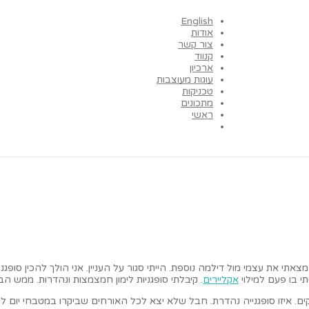
English
אודות
צור קשר
קנווד
ארכיון
עוגות מעוצבות
טכניקות
מתכונים
ראשי
מצאתי את עצמי מול דילמה נוספת. הייתי סגור על העניין. אני הולך להכין סופ
י בו פעם למילוי
אקליירים
. קיבלתי סופגניות לימון חמצמצות ונהדרות. ממש ה
קים. איזו סופגנייה נהדרת. חבל שלא יצא לכל האורחים שביקרו במטבחי יום ל