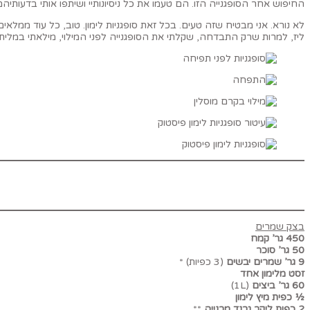
החיפוש אחר הסופגנייה הזו. הם טעמו את כל ניסיונותיי ושיתפו אותי בדעות
ליז, למרות שרק התבדחה, שקלתי את הסופגנייה לפני המילוי, מילאתי במלית ואז שקלתי שוב. 15 גרם הניבו את הביס הכי גדוש וטעי
בצק שמרים
450 גר’ קמח
50 גר’ סוכר
9 גר’ שמרים יבשים
(3 כפיות)
*
זסט מלימון אחד
60 גר’ ביצים
(1L)
½ כפית מיץ לימון
2 כפות ליקר גרנד מרנייה
**