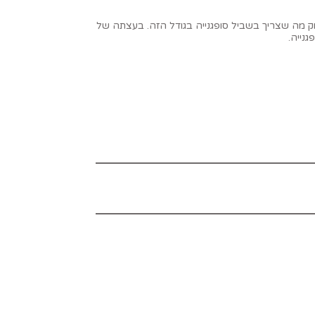
ימון. טוב, כל עוד ממלאים את הסופגנייה כמו שצריך. לאחר כמה ניסיונות גיליתי ש-15 גרם מלית זה בדיוק מה שצריך בשביל סופגנייה בגודל הזה. בעצתה של