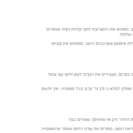
ב. מסננים את התערובת לתוך קלחת נקייה ונפטרים
ה שלמה.
ית פיסטוק ומערבבים היטב. מוסיפים את קוביות
ם בקרם). מעבירים את הקרם לשק זילוף עם צנטר
יוצרים פתח קטן בראש הסופגנייה על ידי נעיצת סכין חדה עד למרכז הסופגנייה. תוקעים את הצנטר בראש הסופגנייה וממלאים את הסופגנייה בקרם מוסלין. מומלץ למלא כ-15 גר’ קרם בכל סופגנייה. איך יודעים
את הסוף, מסירים את עודף הזיגוג שנותר מהסופגנייה