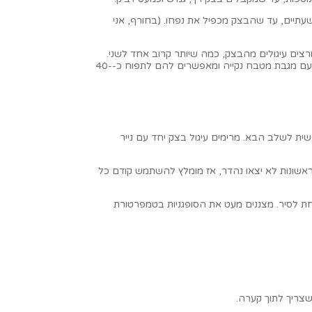
תיים, עד שהבצק מכפיל את נפחו. (בחורף, אני
עובי 1.5-2 ס”מ, לא פחות ולא יותר. בעזרת החותכן, קורצים עיגולים מהבצק, כמה שיותר קרוב אחד לשני.
מניחים כל עיגול בצק על גבי ריבוע נייר אפייה ומעבירים למגש. מאחדים את שאריות הבצק על ידי לישה קצרה, מרדדים וקורצים עיגולי בצק נוספים. מכסים עם מגבת מטבח נקייה ומאפשרים להם לתפוח כ-40-
ל אש גבוהה עד לטמפרטורה של 170°. מנמיכים את האש ומתכוננים נפשית לשלב הבא. מרימים עיגול בצק יחד עם נייר
זרת מרית מחוררת, הופכים את הבצק ומטגנים כדקה-דקה וחצי נוספות בצדו השני (2-3 דקות טיגון סה”כ). 2-3 סופגניות ראשונות לא יצאו נהדר, אז מומלץ להשתמש קודם כל
ים על הטמפרטורה יחסית מקובעת על 170° ע”י הגברת או הנמכת האש מתחת לסיר. מצננים מעט את הסופגניות בטמפרטורת
שצריך לתוך קערה.