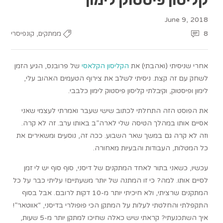
June 9, 2018
,
8
ממתקים
קונפיסרי
אחרי שניסיתי (ואהבתי) את
הקליסון הקלאסי
של פרובנס, הגיע הזמן
לשחק עם זה קצת. ניסיתי לשלב את צירוף הטעמים האהוב עלי,
לימון ופיסטוק, וקיבלתי קליסון פיסטוק לימון כלבבי.
את הפוסט הזה התחלתי לכתוב שישי שעבר ואמרתי לעצמי שאני
אסיים אותו במהלך הטיסה שלי לארה”ב באותו ערב. זה לא קרה.
וזה לא קרה גם במשך שאר השבוע. ככה זה, נוסעים ומשאירים את
כל המטלות, העבודות והבעיות מאחורה.
עכשיו, כשאני בתור לאחד המתקנים של דיסני, סוף סוף יש לי זמן
לסיים אותו. למה? כי זו המתנה של יותר משעתיים! עליתי כבר על כל
המתקנים שרציתי, ולא חיכיתי יותר מ-10 דקות לרובם. אבל בסוף
התקפלתי והחלטתי לעלות על המתקן הכי פופולרי בדיסני, “אווטאר”!
איך השתכנעתי? קראתי שיש כאלה שחיכו למתקן יותר מ-5 שעות,