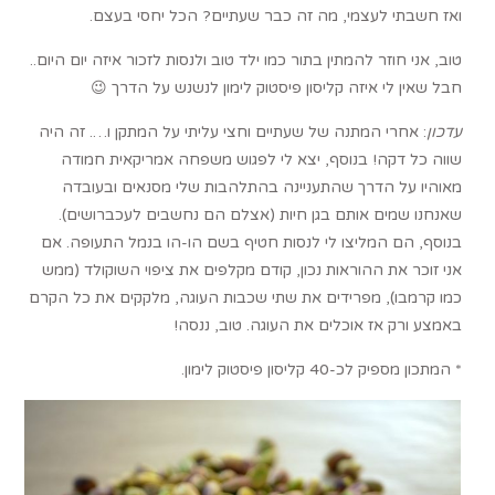
ואז חשבתי לעצמי, מה זה כבר שעתיים? הכל יחסי בעצם.
טוב, אני חוזר להמתין בתור כמו ילד טוב ולנסות לזכור איזה יום היום..
חבל שאין לי איזה קליסון פיסטוק לימון לנשנש על הדרך 😉
עדכון
: אחרי המתנה של שעתיים וחצי עליתי על המתקן ו…. זה היה
שווה כל דקה! בנוסף, יצא לי לפגוש משפחה אמריקאית חמודה
מאוהיו על הדרך שהתעניינה בהתלהבות שלי מסנאים ובעובדה
שאנחנו שמים אותם בגן חיות (אצלם הם נחשבים לעכברושים).
בנוסף, הם המליצו לי לנסות חטיף בשם הו-הו בנמל התעופה. אם
אני זוכר את ההוראות נכון, קודם מקלפים את ציפוי השוקולד (ממש
כמו קרמבו), מפרידים את שתי שכבות העוגה, מלקקים את כל הקרם
באמצע ורק אז אוכלים את העוגה. טוב, ננסה!
* המתכון מספיק לכ-40 קליסון פיסטוק לימון.