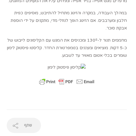
מרפדים מגש אפייה בנייר אפייה ומניחים עליו את המעוינים המזוגגים.
במהלך העבודה, במקרה והזיגוג מתחיל להתייבש, מוסיפים כפית
חלבון ומערבבים. אם הזיגוג הופך לנוזלי מדי, מתקנים על ידי הוספת
אבקת סוכר.
מחממים תנור ל-130º ומכניסים את המגש עם הקליסונים לייבוש של
כ-5 דקות. מוציאים ומצננים בטמפרטורת החדר. קליסטו פיסטוק לימון
שומרים בכלי אטום מאוויר עד לשבוע.
שתף