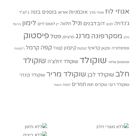
אגוזי לוז
בוטנים
בננה
אוכמניות
אוראו
ג'ינג'ר
אגוזי מלך
וניל
לימון
ג'נדויה
דובדבנים
חלווה
לוטוס
ליים
דבש
יין
מייפל
פיסטוק
מסקרפונה
מרנג
פטל
מרציפן
מלון
קפה
קרמל
קינמון
קדאיף
קנווד
פסיפלורה
פקאן
קוקוס
ריקוטה
שוקולד
שוקולד
שוקולד דולצ'ה
שומשום שחור
חלב
שוקולד מריר
שוקולד לבן
שוקולד קינדר
תמרים
שוקולד רובי
שקדים
תות
תפוז
תפוח