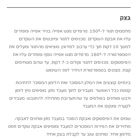
בצק
מחממים תנור ל-150º. מרפדים מגש אפייה בנייר אפייה ומפזרים
עליו את אבקת השקדים. מכניסים לתנור ומייבשים את השקדים
למשך 10 דקות תוך כדי ערבוב לסירוגין. מוציאים מהתנור ומעלים את
הטמפרטורה ל-160º. מרפדים מגש אפייה נוסף ומפזרים עליו את
הפיסטוקים. מכניסים לתנור וקולים כ-7 דקות, עד שהם משחימים
קצת. מצננים בטמפרטורת החדר לפני השימוש.
בינתיים קוצצים את המלון המסוכר ואת הלימון המסוכר לחתיכות
קטנות ככל האפשר. מעבירים לתוך מעבד מזון. מוסיפים מיץ לימון
ודבש וטוחנים בפולסים עד שהתערובת מתחילה להתגבש. מעבירים
לקערה ומנקים את המעבד.
שמים את הפיסטוקים ואבקת הסוכר במעבד מזון וטחנים לאבקה.
מחזירים את הפירות המסכורים למעבד ומוסיפים אבקת שקדים וזסט
מלימון אחד. טוחנים שוב עד לקבלת בצק אחיד.