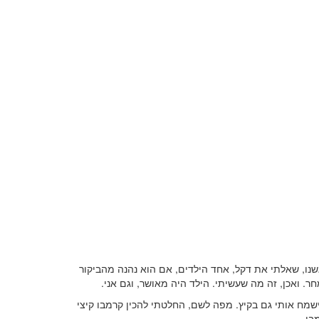
י כמה שנים הם גרו כאן והיו בעצם שכנים קרובים. זוג עם 2 ילדים חמודים. כשנפגשנו, שאלתי את דקל, אחד הילדים, אם הוא נהנה מהביקור
ר. ואכן, זה מה שעשיתי. הילד היה מאושר, וגם אני.
מח אותי גם בקיץ. מפה לשם, החלטתי להכין קרמבו קיצי
בו.