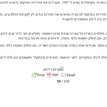
במקביל, מתחילים להקציף את החלבונים במיקסר במהירות בינונית. כשהסירופ מגיע ל-
את האש, מנמיכים את מהירות המיקסר לבינונית ומוזגים את הסירופ בזרם דק לקציפת הח
ם את המרנג לשק זילוף עם צנטר חלק בקוטר 16 מ”מ. מזלפים במרכז כל עוגייה שכבת מרנג ראשונה. מחלצי
ג, עם החלק השטוח כלפי מעלה, ודוחפים אותו פנימה בעדינות.
ן נוסף. מניחים אותו במרכז שכבת המרנג השנייה, עם החלק השטוח כלפי מטה
50
/ 232