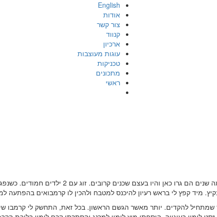
English
אודות
צור קשר
קנווד
ארכיון
עוגות מעוצבות
טכניקות
מתכונים
ראשי
שבוע שעבר חברים מחו”ל הגיעו לבקר בירושלים. עד לפנ
יץ. מיד קפץ לי בראש רעיון להיכנס למטבח ולהכין לו קרמבואים בהפתעה למח
מתחיל להקדים. יותר מאשר הגשם הראשון. בכל זאת, התחשק לי קרמבו שיש
 זסט לימון בעוגייה, הוספתי מיץ לימון למרנג והסתרתי קרם לימון בליבת הקרמ