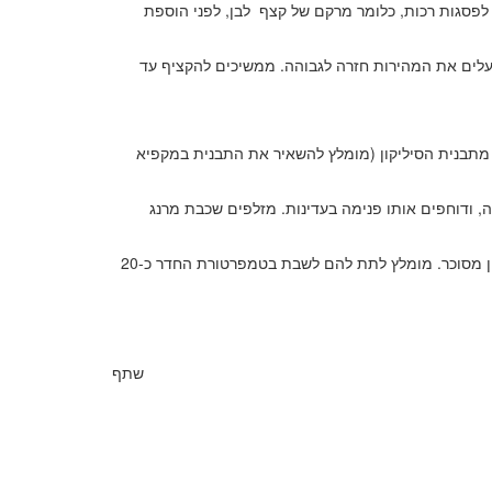
105°, מגבירים את מהירות המיקסר (רוצים להגיע לפסגות רכות, כלומר מרקם של קצף לבן, לפני הוספת
לבונים. מעלים את המהירות חזרה לגבוהה. ממשיכים להקציף עד
ם חצי כדור קרם לימון מתבנית הסיליקון (מומלץ להשאיר את התבנית במקפיא
, ודוחפים אותו פנימה בעדינות. מזלפים שכבת מרנג
שומרים את ה קרמבו לימון במקרר בכלי אטום כיומיים (או אפילו ליותר במקפיא). לפני ההגשה, מוציאים מהמקרר ומקשטים עם פלח לימון מסוכר. מומלץ לתת להם לשבת בטמפרטורת החדר כ-20
שתף