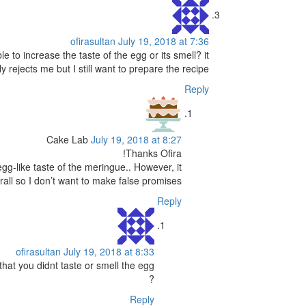
ofirasultan
July 19, 2018 at 7:36
e to increase the taste of the egg or its smell? it
ly rejects me but I still want to prepare the recipe
Reply
Cake Lab
July 19, 2018 at 8:27
Thanks Ofira!
gg-like taste of the meringue.. However, it
erall so I don’t want to make false promises
Reply
ofirasultan
July 19, 2018 at 8:33
that you didnt taste or smell the egg
?
Reply