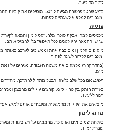
לתוך מד ליטר.
ומעבירים למקפיא לשעתיים לפחות.
עוגייה
שגושי החמאה יהיו קטנים ככל האפשר בלי להמיס אותם.
מוסיפים חלמון ומים בבת אחת וממשיכים לערבב באותה מהי
ומעבירים לקירור לשעה לפחות.
מ”מ.
חשוב
!
אם בכל שלב כלשהו הבצק מתחיל להתרכך, מחזירים 
תנור ל-175º.
מוציאים את העוגיות מהמקפיא ומעבירים אותם למגש אפייה אחר. מכניסים לתנור ואופים כ-15 דקות עד ש
מרנג לימון
בקלחת שמים מים ואז סוכר. מחממים על אש בינונית ומער
עוברת 115°.