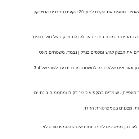
ברגע שהטמפרטורה מגיעה ל-50°, מוסיפים את קוביות החמאה הרכה בהדרגה (אך בזריזות) ומערבבים היטב. טוחנים עם בלנדר מוט עד שאחיד. מוזגים את הקרם לתוך 20 שקעים בתבנית הסיליקון
 דקות. מוציאים ומערבבים במיקסר עם וו הגיטרה במהירות נמוכה-בינונית עד לקבלת מרקם של חול. רוצים
ם את הבצק לגוש ומכסים בניילון נצמד. משטחים מעט
(בחדר קריר) מקמחים את משטח העבודה, מניחים עליו את הבצק ומקמחים גם אותו מעט. מרדדים עם מערוך, מסובבים את הבצק כל הזמן ומוודאים שלא נדבק למשטח. מרדדים עד לעובי של 3-4
בעזרת חותכן בקוטר 7 ס”מ, קורצים עיגולים מהבצק ומניחים על מגש עם נייר אפייה במרחק כ-2 ס”מ אחד מהשני (הם לא מתרחבים כל כך באפייה). שומרים במקפיא כ-10 דקות ומחממים בינתיים
ם לערבב, ממשיכים לחמם ומוודאים שהטמפרטורה לא