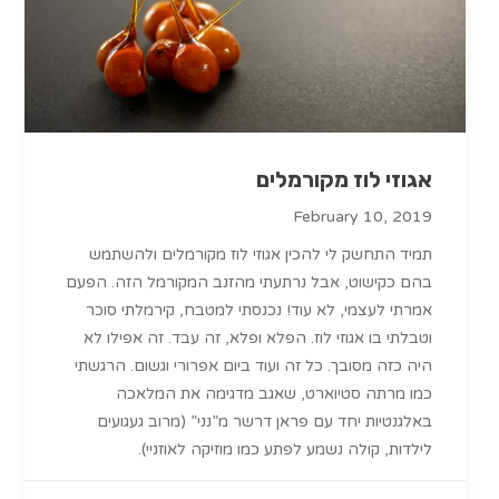
אגוזי לוז מקורמלים
February 10, 2019
תמיד התחשק לי להכין אגוזי לוז מקורמלים ולהשתמש
בהם כקישוט, אבל נרתעתי מהזנב המקורמל הזה. הפעם
אמרתי לעצמי, לא עוד! נכנסתי למטבח, קירמלתי סוכר
וטבלתי בו אגוזי לוז. הפלא ופלא, זה עבד. זה אפילו לא
היה כזה מסובך. כל זה ועוד ביום אפרורי וגשום. הרגשתי
כמו מרתה סטיוארט, שאגב מדגימה את המלאכה
באלגנטיות יחד עם פראן דרשר מ”נני” (מרוב געגועים
לילדות, קולה נשמע לפתע כמו מוזיקה לאוזניי).