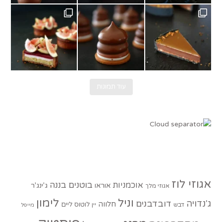
גשם בוא כבר.
תחילה עם טארטלט תאנים ופטל. מתכון של @au
Ch
עוד תמונות
אגוזי לוז
בוטנים
בננה
אוכמניות
אוראו
ג'ינג'ר
אגוזי מלך
וניל
לימון
ג'נדויה
דובדבנים
חלווה
לוטוס
ליים
דבש
יין
מייפל