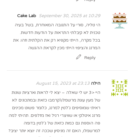
Cake Lab
September 30, 2025 at 10:29
הי טליה, סורי על התגובה המאוחרת, בשל בעיה
טכנית לא קיבלתי התראות על הודעות חדשות.
בכל מקרה, הייתי מקפיא רק את הקלתית וזהו. את
המרנג והציפוי הייתי מכין לקראת ההגשה
Reply
הילה
August 15, 2023 at 23:13
היי <3 יש לי שאלה – יצא לי לראות וארציות שונות
של מעין עוגת מרשמלו\קרמבו כזאת ובמתכונים לא
ראיתי שמוסיפים ג'לטין למרנג, כלומר פשוט מכינים
מרנג איטלקי או שוויצרי רגיל ואז מזלפים. תהיתי למה
פה הוספת גם כמות כזאת של ג'לטין בדומה
למרשמלו, האם זה מניסיון שככה זה יוצא יותר יציב?