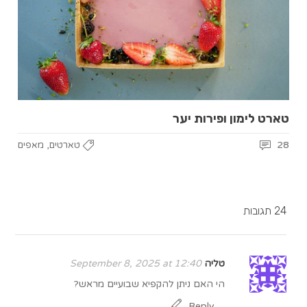
טארט לימון ופירות יער
,
28
טארטים
מאפים
24 תגובות
טליה
September 8, 2025 at 12:40
הי האם ניתן להקפיא שבועיים מראש?
Reply