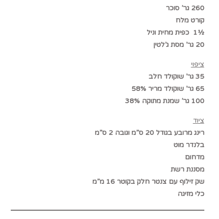
260 גר’ סוכר
קורט מלח
½1 כפית מחית וניל
20 גר’ מסת ג’לטין
ציפוי
35 גר’ שוקולד חלב
65 גר’ שוקולד מריר 58%
100 גר’ שמנת מתוקה 38%
ציוד
רינג מרובע בגודל 20 ס”מ וגובה 2 ס”מ
בלנדר מוט
מדחום
מסננת רשת
שק זילוף עם צנטר חלק בקוטר 16 מ”מ
כלי מזיגה