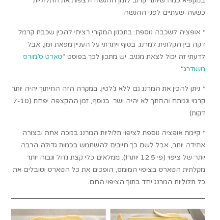
במקפיא כמה שיותר קרוב לזמן ההגשה ולצפות את התלוליות
כשעה-שעתיים לפני ההגשה.
* אופציה לשכבה נוספת: בתכנון המקורי רציתי להכין שכבת קרמל
דקה בין הקלתית למרנג. בסוף ויתרתי על העניין מפאת זמן, אבל
לדעתי זה יכול לצאת מגניב. יש מתכון לכך בפוסט “
טארט ס’מורס
משודרג
“.
* ניתן להכין את המרנג גם ללא ג’לטין. במקרה הזה החיתוך יהיה יותר
קרמי ונמתח והחתך לא יהיה ישר. בנוסף, זמן ההקצפה יפחת (7-10
דקות).
* קיימת אופציה נוספת לציפוי תלוליות המרנג במכה אחת ובצורה
אחידה יותר, אבל לשם כך חייבים להשתמש בכמות גדולה הרבה
יותר של ציפוי (פי 12.5 יותר!). ממלאים כלי קצת גדול וגבוה יותר
מקלתית הטארט בציפוי המומס, הופכים את כל הטארט וטובלים את
כל תלוליות המרנג יחד בתוך הציפוי החם.