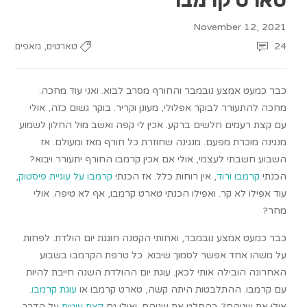
November 12, 2021
,
24
טארטים
מאפים
כבר כמעט אמצע נובמבר והחורף מסרב לבוא. ואני עוד מחכה.
מחכה להתעורר לבוקר אפלולי, מעונן וקריר. בוקר גשום כזה, אולי
עם קצת רעמים חלשים ברקע. אכין לי קפה ואשב מול החלון לשמוע
מנגינה מוכרת מפעם. מנגינה שחוזרת כל חורף מאז ומעולם. אז
השבוע חשבתי לעצמי, אולי אם אכין קרמבו החורף יתעורר ויבוא?
הכנתי
קרמבו ורוד
, אין רוחות כלל. אז הכנתי
קרמבו על עוגיית פיסטוק
,
עוד אפילו לא קר. ואפילו הכנתי טארט קרמבו, אף לא טיפה. אולי
מחר?
כבר כמעט אמצע נובמבר, ואחותי הקטנה חוגגת יום הולדת. לפחות
על משהו אחד אפשר לסמוך שיבוא. כל טרפת הקרמבו בשבוע
האחרונה הובילה אותי לכאן. עוגת יום ההולדת השנה חייבת להיות
עם קרמבו. ההתלבטות היתה קשה, טארט קרמבו או
עוגת קרמבו
.
אולי את שניהם? בהחלט את שניהם. ואולי גם
קצת עוגיות
על הדרך,