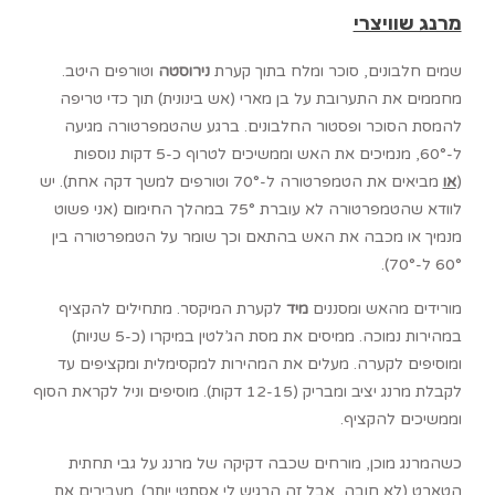
מרנג שוויצרי
שמים חלבונים, סוכר ומלח בתוך קערת
נירוסטה
וטורפים היטב.
מחממים את התערובת על בן מארי (אש בינונית) תוך כדי טריפה
להמסת הסוכר ופסטור החלבונים. ברגע שהטמפרטורה מגיעה
ל-60°, מנמיכים את האש וממשיכים לטרוף כ-5 דקות נוספות
(
או
מביאים את הטמפרטורה ל-70° וטורפים למשך דקה אחת). יש
לוודא שהטמפרטורה לא עוברת 75° במהלך החימום (אני פשוט
מנמיך או מכבה את האש בהתאם וכך שומר על הטמפרטורה בין
60° ל-70°).
מורידים מהאש ומסננים
מיד
לקערת המיקסר. מתחילים להקציף
במהירות נמוכה. ממיסים את מסת הג’לטין במיקרו (כ-5 שניות)
ומוסיפים לקערה. מעלים את המהירות למקסימלית ומקציפים עד
לקבלת מרנג יציב ומבריק (12-15 דקות). מוסיפים וניל לקראת הסוף
וממשיכים להקציף.
כשהמרנג מוכן, מורחים שכבה דקיקה של מרנג על גבי תחתית
הטארט (לא חובה, אבל זה הרגיש לי אסתטי יותר). מעבירים את