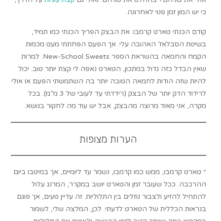
כי יש המון זמן פנוי לאחרונה.
קודם הכנתי טארט קרמבו. את הבצק הפריך הכנתי כמו תמיד,
בשיטת הסבלאז’ האהובה עלי. אך הפעם הפחתתי מעט מכמות
הקמח והחמאה בהשראת הספר New-School Sweets. למרות
שאין הבדל כזה גדול במתכון, הטארט נאפה לי קצת יותר טוב. יכול
להיות שזה הודות לחמאה הטובה יותר בה השתמשתי הפעם או אולי
לרידוד הדק יותר של הבצק (רידדתי עד לעובי של 3 מ”מ). בכל
מקרה, אני מאוד מרוצה מהבצק, אבל יש עוד מה לחקור בנושא.
הערות מצופות
* טארט קרמבו, ממש כמו קרמבו, נשמר עד ליומיים, אך במיטבו ביום
ההרכבה. ככל שעובר זמן והטארט יושב במקרר, המרנג עלול
להתחיל להזיע ולצבור נוזלים בין התלוליות. זה עדיין טעים, אך פוגם
בנראות הכללית של הטארט לדעתי. לכן, המלצה שלי, לשמור