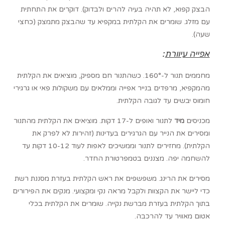
הבצק קפוא, לא תהיה בעיה להרים ולבדוק). דוקרים את התחתית
עם מזלג. שומרים את הקלתית במקפיא עד שהבצק מתמצק (כחצי
שעה).
אפייה עיוורת
:
מחממים תנור ל-160°. כשהתנור חם מספיק, מוציאים את הקלתית
מהמקפיא, מרפדים בנייר אפייה וממלאים עם משקולות פאי או גרגירי
חומוס יבשים עד לגובה הקלתית.
מכניסים
מיד
לתנור ואופים ל-17 דקות. מוציאים את הקלתית מהתנור
ומסירים את הנייר עם הגרגירים בעדינות (זהירות לא לפרק את
הקלתית). מחזירים לתנור וממשיכים לאפות לעוד 10-12 דקות עד
להשחמה יפה. מצננים בטמפרטורת החדר.
מסירים את הרינג. משפשפים את ראש הקלתית בעזרת מסננת רשת
כדי ליישר את הקצוות ולקבל מראה נקי ומקצועי. מנקים את הפירורים
בתוך הקלתית בעזרת מברשת נקייה. שומרים את הקלתית בכלי
אטום מאוויר עד להרכבה.