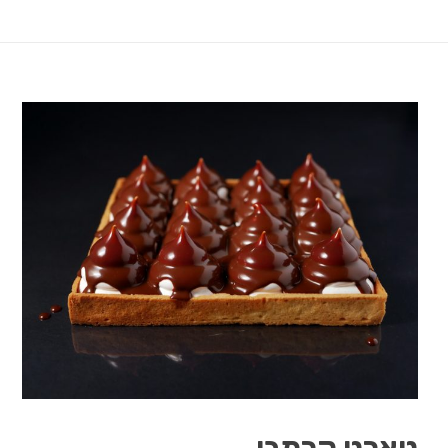
טארט קרמבו