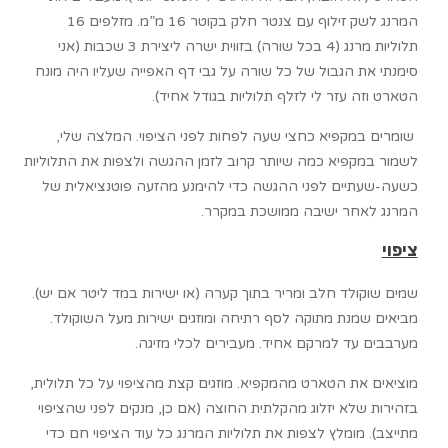
המרנג לשק זילוף עם צנטר חלק בקוטר 16 מ”מ. מזלפים 16
תלוליות מרנג (4 בכל שורה) בזווית ישרה ליצירת 3 שכבות (אני
סימנתי את הגבול של כל שורה על גבי דף האפייה שעליו היה מונח
הטארט וזה עזר לי לזלף תלוליות בגודל אחיד).
שומרים במקפיא כחצי שעה לפחות לפני הציפוי. המלצה שלי,
לשמור במקפיא כמה שיותר קרוב לזמן ההגשה ולצפות את התלוליות
כשעה-שעתיים לפני ההגשה כדי להימנע מהזעה פוטנציאלית של
המרנג לאחר ישיבה ממושכת במקרר.
ציפוי
שמים שוקולד חלב ומריר בתוך קערה (או ישירות במד ליטר אם יש).
מביאים שמנת מתוקה לסף רתיחה ומוזגים ישירות מעל השוקולד.
מערבבים עד למרקם אחיד. מעבירים לכלי מזיגה.
מוציאים את הטארט מהמקפיא. מוזגים קצת מהציפוי על כל תלולית,
בזהירות שלא יזלוג מהקלתית החוצה (אם כן, מנקים לפני שהציפוי
מתייצב). מומלץ לצפות את תלוליות המרנג כל עוד הציפוי חם כדי