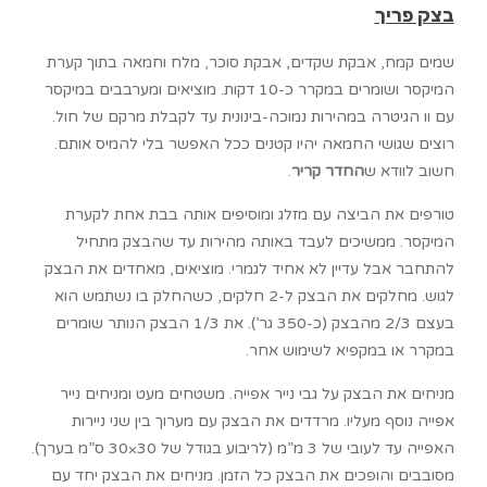
בצק פריך
שמים קמח, אבקת שקדים, אבקת סוכר, מלח וחמאה בתוך קערת
המיקסר ושומרים במקרר כ-10 דקות. מוציאים ומערבבים במיקסר
עם וו הגיטרה במהירות נמוכה-בינונית עד לקבלת מרקם של חול.
רוצים שגושי החמאה יהיו קטנים ככל האפשר בלי להמיס אותם.
חשוב לוודא ש
החדר קריר
.
טורפים את הביצה עם מזלג ומוסיפים אותה בבת אחת לקערת
המיקסר. ממשיכים לעבד באותה מהירות עד שהבצק מתחיל
להתחבר אבל עדיין לא אחיד לגמרי. מוציאים, מאחדים את הבצק
לגוש. מחלקים את הבצק ל-2 חלקים, כשהחלק בו נשתמש הוא
בעצם 2/3 מהבצק (כ-350 גר’). את 1/3 הבצק הנותר שומרים
במקרר או במקפיא לשימוש אחר.
מניחים את הבצק על גבי נייר אפייה. משטחים מעט ומניחים נייר
אפייה נוסף מעליו. מרדדים את הבצק עם מערוך בין שני ניירות
האפייה עד לעובי של 3 מ”מ (לריבוע בגודל של 30×30 ס”מ בערך).
מסובבים והופכים את הבצק כל הזמן. מניחים את הבצק יחד עם