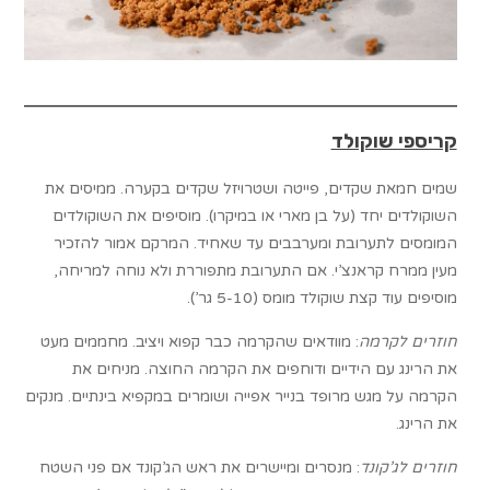
קריספי שוקולד
שמים חמאת שקדים, פייטה ושטרויזל שקדים בקערה. ממיסים את
השוקולדים יחד (על בן מארי או במיקרו). מוסיפים את השוקולדים
המומסים לתערובת ומערבבים עד שאחיד. המרקם אמור להזכיר
מעין ממרח קראנצ’י. אם התערובת מתפוררת ולא נוחה למריחה,
מוסיפים עוד קצת שוקולד מומס (5-10 גר’).
חוזרים לקרמה
: מוודאים שהקרמה כבר קפוא ויציב. מחממים מעט
את הרינג עם הידיים ודוחפים את הקרמה החוצה. מניחים את
הקרמה על מגש מרופד בנייר אפייה ושומרים במקפיא בינתיים. מנקים
את הרינג.
חוזרים לג’קונד
: מנסרים ומיישרים את ראש הג’קונד אם פני השטח