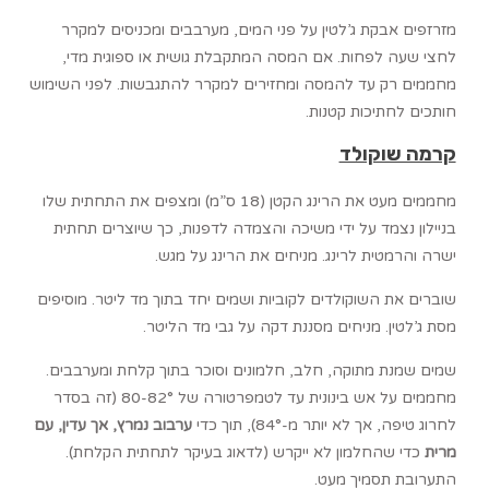
מזרזפים אבקת ג’לטין על פני המים, מערבבים ומכניסים למקרר
לחצי שעה לפחות. אם המסה המתקבלת גושית או ספוגית מדי,
מחממים רק עד להמסה ומחזירים למקרר להתגבשות. לפני השימוש
חותכים לחתיכות קטנות.
קרמה שוקולד
מחממים מעט את הרינג הקטן (18 ס”מ) ומצפים את התחתית שלו
בניילון נצמד על ידי משיכה והצמדה לדפנות, כך שיוצרים תחתית
ישרה והרמטית לרינג. מניחים את הרינג על מגש.
שוברים את השוקולדים לקוביות ושמים יחד בתוך מד ליטר. מוסיפים
מסת ג’לטין. מניחים מסננת דקה על גבי מד הליטר.
שמים שמנת מתוקה, חלב, חלמונים וסוכר בתוך קלחת ומערבבים.
מחממים על אש בינונית עד לטמפרטורה של 80-82° (זה בסדר
לחרוג טיפה, אך לא יותר מ-84°), תוך כדי
ערבוב נמרץ, אך עדין, עם
מרית
כדי שהחלמון לא ייקרש (לדאוג בעיקר לתחתית הקלחת).
התערובת תסמיך מעט.