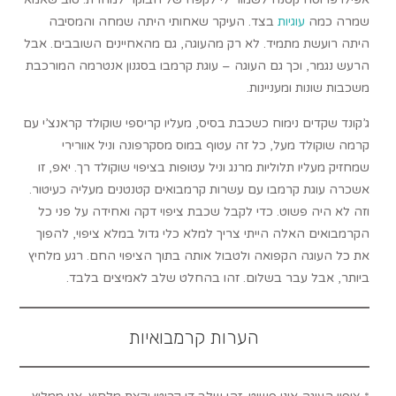
שמרה כמה
עוגיות
בצד. העיקר שאחותי היתה שמחה והמסיבה
היתה רועשת מתמיד. לא רק מהעוגה, גם מהאחיינים השובבים. אבל
הרעש נגמר, וכך גם העוגה – עוגת קרמבו בסגנון אנטרמה המורכבת
משכבות שונות ומעניינות.
ג’קונד שקדים נימוח כשכבת בסיס, מעליו קריספי שוקולד קראנצ’י עם
קרמה שוקולד מעל, כל זה עטוף במוס מסקרפונה וניל אוורירי
שמחזיק מעליו תלוליות מרנג וניל עטופות בציפוי שוקולד רך. יאפ, זו
אשכרה עוגת קרמבו עם עשרות קרמבואים קטנטנים מעליה כעיטור.
וזה לא היה פשוט. כדי לקבל שכבת ציפוי דקה ואחידה על פני כל
הקרמבואים האלה הייתי צריך למלא כלי גדול במלא ציפוי, להפוך
את כל העוגה הקפואה ולטבול אותה בתוך הציפוי החם. רגע מלחיץ
ביותר, אבל עבר בשלום. זהו בהחלט שלב לאמיצים בלבד.
הערות קרמבואיות