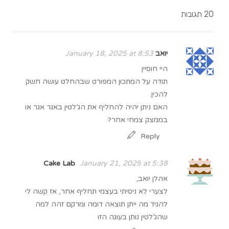
20 תגובות
יואב
January 18, 2025 at 8:53
היי חוסיין
תודה על המתכון המפורט שבהחלט עושה חשק
להכין.
האם ניתן יהיה להחליף את הג’לטין באגר אגר או
בממצק צמחי אחר?
Reply
Cake Lab
January 21, 2025 at 5:38
אהלן יואב,
לצערי לא ניסיתי בעצמי תחליף אחר, אז קשה לי
להגיד מה ייתן תוצאה דומה ומרקם זהה למה
שהג’לטין נותן בעוגה הזו