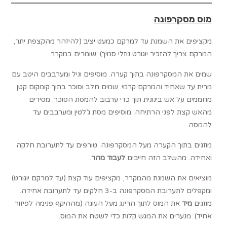
מוס מסקרפונה
מקציפים את השמנת עד למרקם כמעט יציב (להיזהר מהקצפת יתר,
המרקם צריך להזכיר יוגורט נוזלי סמיך). שומרים במקרר.
שמים את המסקרפונה בתוך קערה. מוסיפים וניל ומערבבים היטב עם
מרית עד שאחיד והמרקם קרמי. שמים חלב וסוכר בתוך קומקום קטן.
מחממים על אש בינונית תוך כדי ערבוב להמסת הסוכר. מסירים
מהאש קצת לפני הרתיחה. מוסיפים מסת ג’לטין ומערבבים עד
להמסה.
מוזגים בתוך הקערה מעל המסקרפונה. טורפים עד לתערובת חלקה
ואחידה. מהשלב הזה חייבים
לעבוד מהר
.
מוציאים את השמנת מהמקרר, מקציפים עוד קצת (עד למרקם יוגורט)
ומקפלים לתערובת המסקרפונה ב-3 חלקים עד לתערובת אחידה.
מוזגים
מיד
את המוס לתוך הרינג מעל העוגה (מההיקף פנימה לפיזור
אחיד). מנערים את המגש קלות כדי לשטח את המוס.