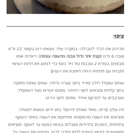
ציפוי
מכינים את הכלי לטבילה:
במקרה שלי, מצאתי רינג בקוטר 22 ס”מ
וגובה 6 ס”מ (
קצת יותר גדול וגבוה מהעוגה עצמה
). ריפדתי אותו
מבפנים בעזרת 2 שכבות של נייר כסף כדי למנוע את זליגת הציפוי
(תבנית עם תחתית היתה חוסכת את העניין).
שמים שוקולד חלב ומריר בתוך קערה גדולה. שמים שמנת מתוקה
בתוך קלחת ומביאים לסף רתיחה. מוזגים ישירות מעל השוקולד.
מערבבים עד למרקם אחיד. מוזגים לתוך הרינג.
זהו שלב קריטי, מאוד מומלץ להיעזר בזוג ידיים נוספות למטלה.
מוציאים את העוגה מהמקפיא. מחזיקים את העוגה באזור השקף
בתחתית, הופכים בזהירות וטובלים בציפוי כמעט עד לשקף. מוציאים
ומאפשרים לציפוי העודף לזלוג חזרה לרינג. מניחים את העוגה על