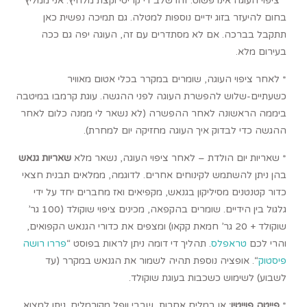
* ציפוי העוגה אינו פשוט. זהו שלב די קריטי וקצת מלחיץ. אני ממליץ
בחום להיעזר בזוג ידיים נוספות למטלה. גם תמיכה נפשית כאן
תתקבל בברכה. אם לא מסתדרים עם זה, העוגה יפה גם ככה
בעירום מלא.
* לאחר ציפוי העוגה, שומרים במקרר בכלי אטום מאוויר
כשעתיים-שלוש להפשרת העוגה לפני ההגשה. עוגת קרמבו במיטבה
ביממה הראשונה לאחר ההפשרה (לא נשאר לי ממנה כלום לאחר
ההגשה כדי לבדוק איך העוגה מחזיקה יום למחרת).
* שאריות יום הולדת – לאחר ציפוי העוגה, נשאר מלא
שאריות גנאש
בהן ניתן להשתמש לקינוחים אחרים. לדוגמה, ממלאים תבנית חצאי
כדור קטנטנים מסיליקון בגנאש, מקפיאים ואז מחברים יחד על ידי
גלגול בין הידיים. שומרים בהקפאה, מכינים ציפוי שוקולד (100 גר’
שוקולד + 20 גר’ חמאת קקאו) ומצפים את כדורי הגנאש הקפואים,
והרי לכם
טראפלס
. תהליך די דומה ניתן לראות בפוסט “
פררו רושה
פיסטוק
“. אופציה נוספת תהיה לשמור את הגנאש במקרר (עד
לשבוע) לשימוש כשכבות בעוגת שוקולד.
*
פייטה פוייטין:
או במלים אחרות, שבבי וופל מקורמלים. ניתן למצוא