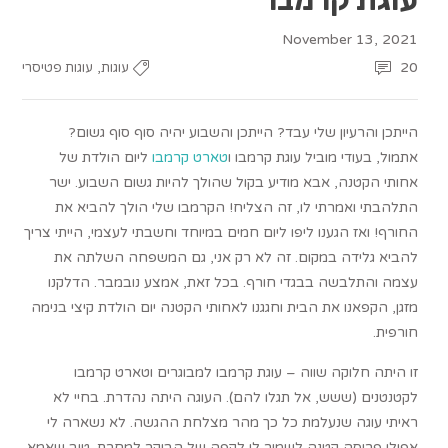
November 13, 2021
,
20
עוגות
עוגות פטיסרי
הייתכן והרעיון שלי עבד? הייתכן והשבוע יהיה סוף סוף גשום?
אתמול, בעודי מוביל עוגת קרמבו ו
טארט קרמבו
ליום הולדת של
אחותי הקטנה, אבא מודיע בקול שהולך להיות גשום השבוע. ישר
התלהבתי ואמרתי לו, זה הצליח! הקרמבו שלי הולך להביא את
החורף! ואז הגענו ליפו ליום חמים במיוחד וחשבתי לעצמי, הייתי צריך
להביא גלידה במקום. זה לא רק אני, גם המשפחה השלתה את
עצמה והתלבשה בבגדי חורף. בכל זאת, אמצע נובמבר. הדלקנו
מזגן, הקפאנו את הבית וחגגנו לאחותי הקטנה יום הולדת קיצי בנימה
חורפית.
זו היתה חלוקה שווה – עוגת קרמבו למבוגרים וטארט קרמבו
לקטנטנים (ששש, אל תגלו להם). העוגה היתה נהדרת. בחיי לא
ראיתי עוגה שנעלמת כל כך מהר מצלחת ההגשה. לא נשארה לי
אפילו פרוסה קטנה לשמור לי לקפה של הבוקר למחרת. טוב שאמא