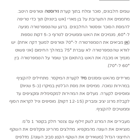
שמים חלבונים, סוכר ומלח בתוך קערת
נירוסטה
וטורפים היטב.
מחממים את התערובת על בן מארי (אש בינונית) תוך כדי טריפה
להמסת הסוכר ופסטור החלבונים. ברגע שהטמפרטורה מגיעה
ל-60°, מנמיכים את האש וממשיכים לטרוף כ-5 דקות נוספות
(
או
מביאים את הטמפרטורה ל-70° וטורפים למשך דקה אחת). יש
לוודא שהטמפרטורה לא עוברת 75° במהלך החימום (אני פשוט
מנמיך או מכבה את האש בהתאם וכך שומר על הטמפרטורה בין
60° ל-70°).
מורידים מהאש ומסננים
מיד
לקערת המיקסר. מתחילים להקציף
במהירות נמוכה. ממיסים את מסת הג’לטין במיקרו (כ-5 שניות)
ומוסיפים לקערה. מעלים את המהירות למקסימלית ומקציפים עד
לקבלת מרנג יציב ומבריק (12-15 דקות). מוסיפים וניל לקראת הסוף
וממשיכים להקציף.
מעבירים את המרנג לשק זילוף עם צנטר חלק בקוטר 1 ס”מ.
מוציאים את העוגה מהמקפיא. מחלצים מהרינג ומקלפים את השקף
החיצוני הגדול (משאירים את השקף הקטן סביב העוגה). מזלפים