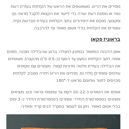
מסירים את הרינג. משפשפים את הראש של הקלתית בעזרת רשת
נפה או מסננת רשת ישרה כדי ליישר את הקצוות ולקבל מראה נקי
ומקצועי. מנקים את הפירורים בתוך הקלתית בעזרת מברשת נקייה.
שומרים את הקלתית בכלי אטום מאוויר עד להרכבה.
בראוניז פקאן
אופן ההכנה כמתואר במתכון למעלה. ברגע שהבלילה מוכנה, מוזגים
אותה לתוך הקלתית כמעט עד הסוף (כ-0.5 ס”מ מהקצה). משטחים
את הבלילה בעזרת פלטה מדורגת קטנה. מעטרים עם פקאנים
שלמים ומפזרים מלח גס. מניחים את הרינג חזרה מסביב לקלתית.
מכניסים לתנור שחומם מראש ל-180°.
אופים את הטארט כ-20-22 דקות עד שתפוח ונראה יבש. מוציאים
ומצננים בטמפרטורת החדר. שומרים בטמפרטורת החדר כ-3 ימים
בכלי אטום מאוויר. ניתן גם לשמור במקרר לביס קריר ופאדג’י.