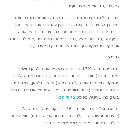
למקרר עד שהוא מתמצק מעט.
עוברים על הרצועה עם הבוהן ודוחפים בעדינות את הבצק מעט
מטה כך שנוצרת זווית ישרה בין הדופן לתחתית. עוברים על ראש
הרינג עם סכין חדה ומסירים את עודף הבצק. חוזרים על אותה
הפעולה עבור שאר הצלעות. דוקרים את התחתית עם מזלג. שומרים
את הקלתית במקפיא עד שהבצק מתמצק (כחצי שעה).
אפייה
:
מחממים תנור ל-170°. מכינים מגש אפייה עם סילפאן (משטח
סיליקון מחורר) מעליו. כשהתנור חם מספיק, מוציאים את הקלתית
מהמקפיא ומניחים אותה על הסילפאן (אם אין סילפאן, אופים את
הקלתית באפייה עיוורת ומשתמשים במשקולות פאי או גרגירי חומוס
יבשים כמו שעשיתי בפוסט
בלינק הבא
).
מכניסים
מיד
לתנור ואופים כ-14-16 דקות עד להזהבה קלה
(להימנע מהשחמה, הקלתית עוד תעבור אפייה נוספת). מוציאים את
הקלתית מהתנור. מצננים בטמפרטורת החדר.