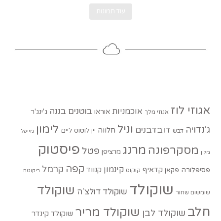
עוד תמונות
אגוזי לוז
בוטנים
בננה
אוכמניות
אוראו
ג'ינג'ר
אגוזי מלך
וניל
לימון
ג'נדויה
דובדבנים
חלווה
לוטוס
ליים
דבש
יין
מייפל
פיסטוק
מסקרפונה
מרנג
פטל
מרציפן
מלון
קפה
קרמל
קינמון
קדאיף
קנווד
פסיפלורה
פקאן
קוקוס
ריקוטה
שוקולד
שוקולד
שוקולד דולצ'ה
שומשום שחור
חלב
שוקולד מריר
שוקולד לבן
שוקולד קינדר