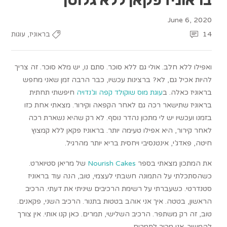
June 6, 2020
,
14
בראוניז
עוגות
ואפילו ללא חלב. אולי גם ללא סוכר. סתם נו, יש מלא סוכר. זה צריך
להיות אכיל גם, לא? ברצינות עכשיו, כבר הרבה זמן שאני מחפש
בראוניז כאלה. ב
עוגת מוס שוקולד קפה וג’נדויה
חיפשתי תחתית
בראוניז שתישאר רכה גם לאחר הקפאה וקירור. מצאתי אחת כזו
בזמנו ועכשיו יש לי מתכון נהדר נוסף. לא רק שהיא נשארת רכה
לאחר קירור, היא אפילו טעימה יותר. בראוניז פקאן ללא קמצוץ
חיטה, פאדג’י, אינטנסיבי ויחסית בריא יותר מהרגיל.
את המתכון מצאתי בספר
Nourish Cakes
של מריאן סטיוארט.
כשהסתכלתי על התמונה חשבתי לעצמי, טוב, הנה עוד בראוניז
סטנדרטי. כשעברתי על רשימת הרכיבים שיניתי את דעתי. הרכיב
הראשון, בטטה. איך אני אוהב בטטות בתנור. הרכיב השני, פקאנים.
טוב, זה רק משתפר. הרכיב השלישי, תמרים. כאן קנו אותי. אין צורך
להמשיך. אני מכור לתמרים.