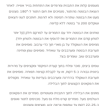
משמנים קלות את התבנית ומרפדים את התחתית בנייר אפייה. לאחר
הוצאת הבטטה מהתנור, מנמיכים את חום התנור ל-180°. מצננים
מעט את הבטטה שתהיה חמימה ולא לוהטת. חותכים לשני חצאים
ושוקלים 200 גר’ בטטה ללא קליפה.
טוחנים את הבטטה יחד עם התמרים עד למרקם חלק (קל יותר
לטחון קודם את התמרים ואז להוסיף את הבטטה ולטחון יחד).
ממיסים את השוקולד על בן מארי תוך כדי ערבוב. מוסיפים את
תערובת הבטטה ומערבבים עד שאחיד. מוסיפים שמן וטחינה
ומערבבים שוב. שומרים בצד.
שמים ביצים, סוכר ומלח בתוך קערת המיקסר ומקציפים על מהירות
בינונית-גבוהה כ-5 דקות, או עד לקבלת קציפה תפוחה. מוסיפים את
תערובת השוקולד בהדרגה ומערבבים בעדינות עד שאחיד. מקפלים
את הפקאנים הקצוצים לתוך הבלילה.
מוזגים את הבלילה לתוך התבנית ומשטחים. מפזרים את הפקאנים
השלמים מעל. מפזרים קורט מלח גס מעל. מכניסים לתנור ואופים
כ-22-25 דקות עד שתפוח ונראה יבש. מוציאים ומצננים