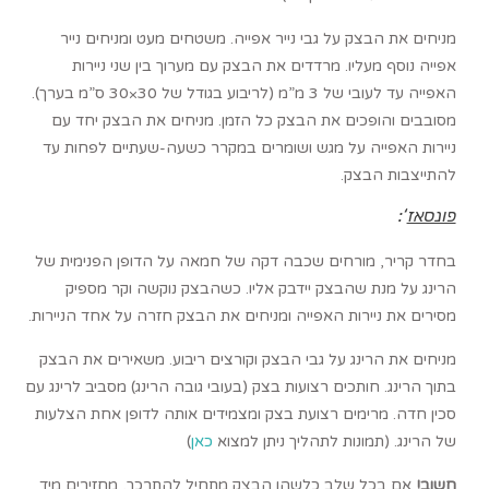
מניחים את הבצק על גבי נייר אפייה. משטחים מעט ומניחים נייר
אפייה נוסף מעליו. מרדדים את הבצק עם מערוך בין שני ניירות
האפייה עד לעובי של 3 מ”מ (לריבוע בגודל של 30×30 ס”מ בערך).
מסובבים והופכים את הבצק כל הזמן. מניחים את הבצק יחד עם
ניירות האפייה על מגש ושומרים במקרר כשעה-שעתיים לפחות עד
להתייצבות הבצק.
פונסאז
‘
:
בחדר קריר, מורחים שכבה דקה של חמאה על הדופן הפנימית של
הרינג על מנת שהבצק יידבק אליו. כשהבצק נוקשה וקר מספיק
מסירים את ניירות האפייה ומניחים את הבצק חזרה על אחד הניירות.
מניחים את הרינג על גבי הבצק וקורצים ריבוע. משאירים את הבצק
בתוך הרינג. חותכים רצועות בצק (בעובי גובה הרינג) מסביב לרינג עם
סכין חדה. מרימים רצועת בצק ומצמידים אותה לדופן אחת הצלעות
של הרינג. (תמונות לתהליך ניתן למצוא
כאן
)
חשוב!
אם בכל שלב כלשהו הבצק מתחיל להתרכך, מחזירים מיד