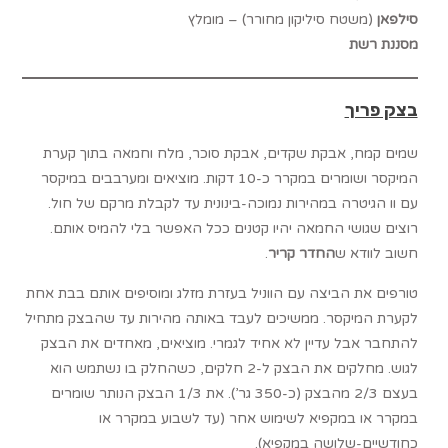
סילפאן
(משטח סיליקון מחורר) – מומלץ
מסננת רשת
בצק פריך
שמים קמח, אבקת שקדים, אבקת סוכר, מלח וחמאה בתוך קערת
המיקסר ושומרים במקרר כ-10 דקות. מוציאים ומערבבים במיקסר
עם וו הגיטרה במהירות נמוכה-בינונית עד לקבלת מרקם של חול.
רוצים שגושי החמאה יהיו קטנים ככל האפשר בלי להמיס אותם.
חשוב לוודא ש
החדר קריר
.
טורפים את הביצה עם הווניל בעזרת מזלג ומוסיפים אותם בבת אחת
לקערת המיקסר. ממשיכים לעבד באותה מהירות עד שהבצק מתחיל
להתחבר אבל עדיין לא אחיד לגמרי. מוציאים, מאחדים את הבצק
לגוש. מחלקים את הבצק ל-2 חלקים, כשהחלק בו נשתמש הוא
בעצם 2/3 מהבצק (כ-350 גר’). את 1/3 הבצק הנותר שומרים
במקרר או במקפיא לשימוש אחר (עד לשבוע במקרר או
כחודשיים-שלושה במקפיא).