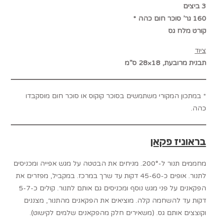
3 ביצים
160 גר’ סוכר חום כהה *
קורט מלח גס
ציוד
תבנית מרובעת, 18×28 ס”מ
* במתכון המקורי משתמשים בסוכר קוקוס או סוכר חום מוסקבדו
כהה.
בראוניז פקאן
מחממים תנור ל-200°. מניחים את הבטטה על מגש אפייה ומכניסים
לתנור. אופים כ-45-60 דקות עד שרך במרכז. במקביל, מפזרים את
הפקאנים על פני מגש נוסף ומכניסים גם אותם לתנור. קולים כ-5-7
דקות עד להשחמה קלה. מוציאים את הפקאנים מהתנור, מצננים
וקוצצים אותם גס. (משאירים חלק מהפקאנים שלמים לקישוט).