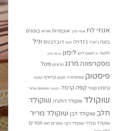
אגוזי לוז
בוטנים
אוכמניות
אוראו
אגוזי מלך
וניל
ג'נדויה
בננה
דובדבנים
ג'ינג'ר
דבש
לימון
חלווה
לוטוס
ליים
יין
מייפל
מלון
מסקרפונה
מרנג
פטל
מרציפן
פיסטוק
קדאיף
פסיפלורה
פקאן
קוקוס
קפה
קרמל
קינמון
קנווד
שומשום שחור
ריקוטה
שוקולד
שוקולד
שוקולד דולצ'ה
חלב
שוקולד מריר
שוקולד לבן
תמרים
שוקולד קינדר
שוקולד רובי
שקדים
תות
תפוז
תפוח