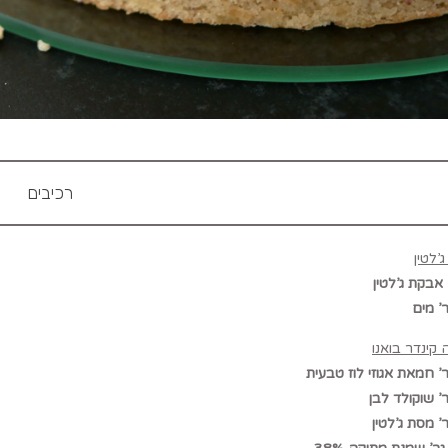
רכיבים
’לטין
קינדר בואנו