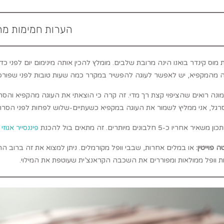
הערות חמימות מה
ת מוס קינדר בואנו הינה מרובת שלבים. מומלץ להכין אותה מינימום יום לפני
ה מהמקפיא, יש לאפשר לעוגה להפשיר במקרר כמה שעות טובות לפני שפורס
ונה רואים שהציפוי קצת רך מדי. זה קרה כי הוצאתי את העוגה מהקפיא והס
רגל, אני ממליץ לשמור את העוגה במקפיא כשעתיים-שלוש לפחות לפני הסר
יר אחריו כ-5 חלבונים מיותרים. זה מתאים בול להכנת
פיננסייר אגוזי 
ה פוייטין:
או במלים אחרות, שבבי וופל מקורמלים. ניתן למצוא את זה ברוב החנ
ות וופל ממולאות ומפוררים את השכבה הקראנצ’ית שעוטפת את המילוי.