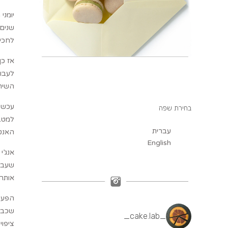
שנים 
לחכי,
אז כן
לעבוד
השירי
עכשיו
בחירת שפה
למטבח
עברית
האנטר
English
אנג’י
שעבר
אותה
הפעם 
שכבות
_cake.lab_
ציפוי