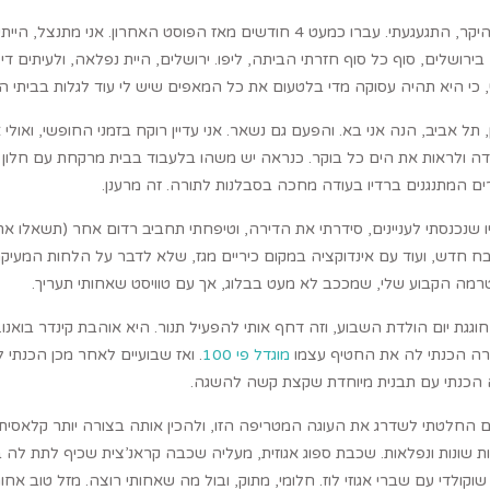
בירושלים, סוף כל סוף חזרתי הביתה, ליפו. ירושלים, היית נפלאה, ולעיתים 
 כי היא תהיה עסוקה מדי בלטעום את כל המאפים שיש לי עוד לגלות בביתי 
, תל אביב, הנה אני בא. והפעם גם נשאר. אני עדיין רוקח בזמני החופשי, ואו
ה ולראות את הים כל בוקר. כנראה יש משהו בלעבוד בבית מרקחת עם חלון ל
ם המתנגנים ברדיו בעודה מחכה בסבלנות לתורה. זה מרענן.
 שנכנסתי לעניינים, סידרתי את הדירה, וטיפחתי תחביב רדום אחר (תשאלו את
 חדש, ועוד עם אינדוקציה במקום כיריים מגז, שלא לדבר על הלחות המעי
מה הקבוע שלי, שמככב לא מעט בבלוג, אך עם טוויסט שאחותי תעריך.
 חוגגת יום הולדת השבוע, וזה דחף אותי להפעיל תנור. היא אוהבת קינדר בו
ה הכנתי לה את החטיף עצמו
מוגדל פי 100
. ואז שבועיים לאחר מכן הכנתי 
 הכנתי עם תבנית מיוחדת שקצת קשה להשגה.
החלטתי לשדרג את העוגה המטריפה הזו, ולהכין אותה בצורה יותר קלאסית. ע
 שונות ונפלאות. שכבת ספוג אגוזית, מעליה שכבה קראנ’צית שכיף לתת לה ביס
 שוקולדי עם שברי אגוזי לוז. חלומי, מתוק, ובול מה שאחותי רוצה. מזל טוב אחות