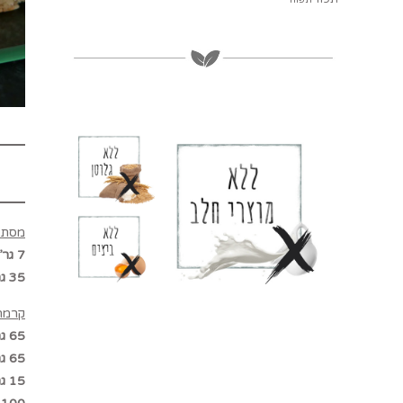
מסת ג
7 גר’ אבקת ג’לטין
35 גר’ מים
קרמה 
65 גר’ חמאת אגוזי לוז טבעית
65 גר’ שוקולד לבן
15 גר’ מסת ג’לטין