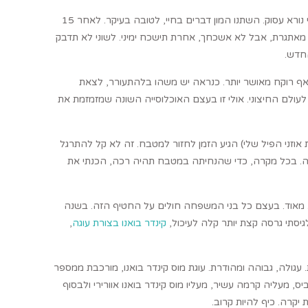
יומני היקר, התגעגעתי. עברו כמעט 4 חודשים מאז הפוסט האחרון. אני מתנצל, הייתי נורא עסוק. השתנו המון דברים בחיי, לטובה בעיקר. לאחר 15
די מאתגרת, אבל לא אשכחך, אחרת תישכח ימיני. לשוני לא תדבק
החדש.
לי אף רוקח מאושר יותר. כנראה יש משהו בלהתעורר, לצאת
עולם החיצוני. אולי זו בעצם האוכלוסייה השונה שמזמזמת את
 אוזני הפיל שלי) הגיע הזמן לחזור למטבח. זה לא קל להתרגל
קה. בכל מקרה, כדי שהנחיתה במטבח תהיה רכה, הכנתי את
אנו. מאוד. בעצם כל בני המשפחה חולים על החטיף הזה. בשנה
לגיסתי גרסה קצת יותר קלה לעיכול,
קינדר בואנו בצורת עוגה
,
גולה, גבוהה ומהודרת. עוגת מוס קינדר בואנו, מורכבת ממספר
, מעליה קרמה עשיר, מעליו מוס קינדר בואנו אוורירי ולבסוף
 יקרה. כיף להיות קרוב.