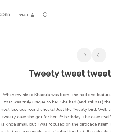
מתכונ
ראשי
Tweety tweet tweet
When my niece Khaoula was born, she had one feature
that was truly unique to her. She had (and still has) the
most luscious round cheeks! Just like Tweety bird. Well, a
st
tweety cake she got for her 1
birthday. The cake itself
is kinda small, but I was focused on the birdcage itself. I
made the cage purely out of rolled fondant. Big mistake!