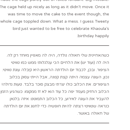
The cage held up nicely as long as it didn’t move. Once it
was time to move the cake to the event though, the
whole cage toppled down. What a mess. I guess Tweety
bird just wanted to be free to celebrate Khaoula’s
birthday happily.
כשהאחיינית שלי חאולה נולדה, היה לה מאפיין מיוחד רק לה.
היה לה (ועוד יש) את הלחיים הכי עגלגלות! ממש כמו טוויטי
הציפור. ובכן, לכבוד יום הולדתה הראשון היא קיבלה עוגת טוויטי.
נכון, העוגה עצמה היתה קצת קטנה, אבל הייתי עסוק בכלוב
הציפורים. את הכלוב כולו יצרתי מבצק סוכר בלבד. טעות גדולה!
הכלוב החזיק מעמד יפה כל עוד הוא לא זז ממקומו. כשהגיע הזמן
להעביר את העוגה לאירוע, כל הכלוב התמוטט. איזה בלגאן.
כנראה שטוויטי רצתה להיות חופשיה כדי לחגוג את יום הולדתה
של חאולה באושר.