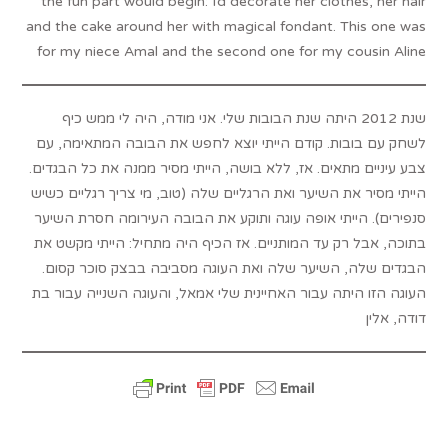
the fun part would begin: I’d decorate her clothes, her hair
and the cake around her with magical fondant. This one was
for my niece Amal and the second one for my cousin Aline
שנת 2012 היתה שנת הבובות שלי. אני מודה, היה לי ממש כיף
לשחק עם בובות. קודם הייתי יוצא לחפש את הבובה המתאימה, עם
צבע עיניים מתאים. אז, ללא בושה, הייתי מסיר ממנה את כל הבגדים.
הייתי מסיר את השיער ואת הרגליים שלה (טוב, מי צריך רגליים כשיש
סנפירים). הייתי אופה עוגה ותוקע את הבובה העירומה חסרת השיער
בתוכה, אבל רק עד המותניים. אז הכיף היה מתחיל: הייתי מקשט את
הבגדים שלה, השיער שלה ואת העוגה מסביבה בבצק סוכר קסום.
העוגה הזו היתה עבור האחיינית שלי אמאל, והעוגה השנייה עבור בת
דודה, אלין