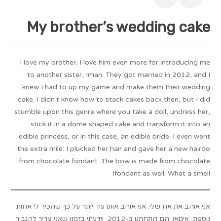
My brother’s wedding cake
I love my brother. I love him even more for introducing me
to another sister, Iman. They got married in 2012, and I
knew I had to up my game and make them their wedding
cake. I didn’t know how to stack cakes back then, but I did
stumble upon this genre where you take a doll, undress her,
stick it in a dome shaped cake and transform it into an
edible princess, or in this case, an edible bride. I even went
the extra mile: I plucked her hair and gave her a new hairdo
from chocolate fondant. The bow is made from chocolate
fondant as well. What a smell!
אני אוהב את אח שלי. אני אוהב אותו עוד יותר על כך שהכיר לי אחות
נוספת, אימאן. הם התחתנו ב-2012, וידעתי בזמנו שאני צריך להגביר