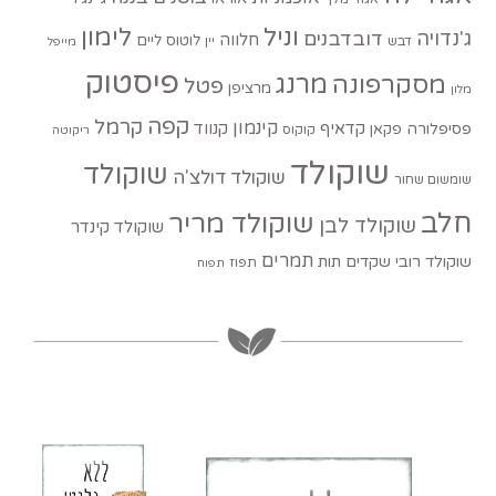
וניל
לימון
ג'נדויה
דובדבנים
חלווה
לוטוס
ליים
דבש
יין
מייפל
פיסטוק
מסקרפונה
מרנג
פטל
מרציפן
מלון
קפה
קרמל
קינמון
קדאיף
קנווד
פסיפלורה
פקאן
קוקוס
ריקוטה
שוקולד
שוקולד
שוקולד דולצ'ה
שומשום שחור
חלב
שוקולד מריר
שוקולד לבן
שוקולד קינדר
תמרים
שוקולד רובי
שקדים
תות
תפוז
תפוח