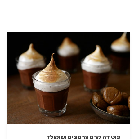
פוט דה קרם ערמונים ושוקולד