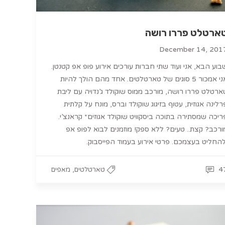
ארטלט פררו רושה
December 14, 201
בוע הבא, אני ועוד שתי חברות עורכים אירוע פופ אפ קטנטן.
אני אמכור 5 סוגים של טארטלטים. אחד מהם הולך להיות
ארטלט פררו רושה, מורכב ממוס שוקולד ג’נדויה עם ליבת
רלינה אגוזית, עטוף בזיגוג שוקולד וברס, מונח על קלתית
ריכה שמסתירה בתוכה ביסקוויט שוקולד אגוזים* קראנצ’י.
ורכב? קצת.. טעים? ללא ספק! מוזמנים לבוא לפופ אפ
להחליט בעצמכם. פרטי אירוע בעמוד הפייסבוק.
,
4
טארטלטים
מאפים