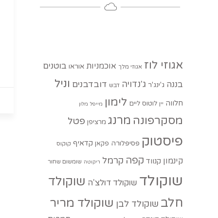
אגוזי לוז
בוטנים
אוכמניות
אוראו
אגוזי מלך
וניל
ג'נדויה
בננה
דובדבנים
ג'ינג'ר
דבש
לימון
חלווה
לוטוס
ליים
יין
מייפל
מלון
מסקרפונה
מרנג
פטל
מרציפן
פיסטוק
קדאיף
פסיפלורה
פקאן
קוקוס
קפה
קרמל
קינמון
קנווד
שומשום שחור
ריקוטה
שוקולד
שוקולד
שוקולד דולצ'ה
חלב
שוקולד מריר
שוקולד לבן