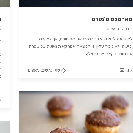
טארטלט ס’מורס
ט
June 3, 2017
7
לא נראה לי שיש צורך להציג את הס’מורס, אך למקרה
ש
ומישהו לא מכיר עדיין, זו המצאה אמריקאית גאונית שמשפרת
את חווית הקאמפינג פי אלף.
ט
פ
פ
,
17
טארטלטים
מאפים
מ
ו
7