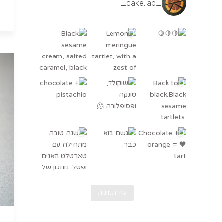
_cake.lab_
Black sesame cream, salted caramel, bl
Lemon meringue tartlet, w
chocolate + pistachio
Back to bl
שוקולד, טונקה ופסיפלורה
גשם בוא כבר.
לה עם טארטלט תאנים ופטל. מתכון של @au
Chocolate
עוד תמונות