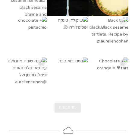
Bac
קולד, טונקה ופסיפלורה 🫠
chocolate + pistachio
Cho
גשם בוא כבר.
תחילה עם טארטלט תאנים ופטל. מתכון של @au
עוד תמונות