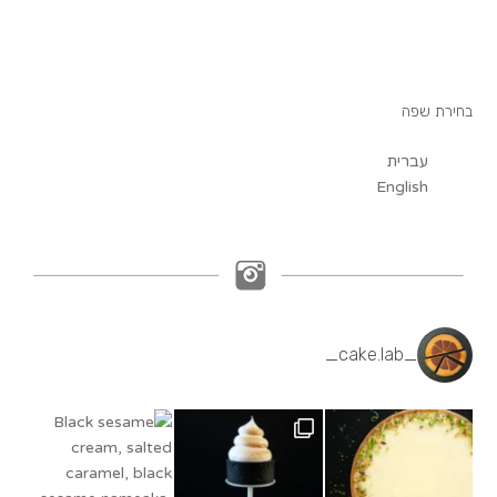
בחירת שפה
עברית
English
_cake.lab_
Black sesame cream, salted caramel, black
Lemon meringue tartlet,
🍋