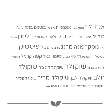
אגוזי לוז
בוטנים
בננה
אוכמניות
אוראו
ג'ינג'ר
אגוזי מלך
וניל
לימון
ג'נדויה
דובדבנים
חלווה
לוטוס
ליים
דבש
יין
מייפל
פיסטוק
מסקרפונה
מרנג
פטל
מרציפן
מלון
קפה
קרמל
קינמון
קדאיף
קנווד
פסיפלורה
פקאן
קוקוס
ריקוטה
שוקולד
שוקולד
שוקולד דולצ'ה
שומשום שחור
חלב
שוקולד מריר
שוקולד לבן
שוקולד קינדר
תמרים
שוקולד רובי
שקדים
תות
תפוז
תפוח