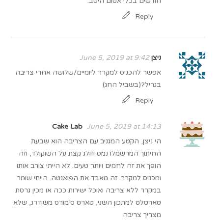
חודשים בכלי אטום היטב.
Reply
ניצן
June 5, 2019 at 9:42
אפשר להכניס למקרר ליומיים/שלושה אחרי צריבה
בגריל?(בשביל החג)
Reply
Cake Lab
June 5, 2019 at 14:13
הי ניצן, הקטע המגניב עם הצריבה הוא שבעת
החיתוך המרשמלו נמס וזולג קצת על השוקולד, וזה
הופך את זה לחמים ויותר טעים. לא הייתי צורב אותו
ומכניס למקרר. זה מאבד את הפואנטה. הייתי שומר
במקרר ללא צריבה ואוכל ישירות ככה או מכין גרסת
טארטלט למתכון השני, טארט ס’מורס משודרג, שלא
מצריך צריבה.