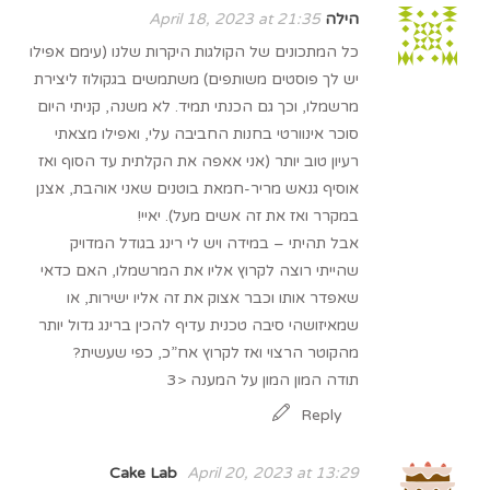
הילה
April 18, 2023 at 21:35
כל המתכונים של הקולגות היקרות שלנו (עימם אפילו
יש לך פוסטים משותפים) משתמשים בגקולוז ליצירת
מרשמלו, וכך גם הכנתי תמיד. לא משנה, קניתי היום
סוכר אינוורטי בחנות החביבה עלי, ואפילו מצאתי
רעיון טוב יותר (אני אאפה את הקלתית עד הסוף ואז
אוסיף גנאש מריר-חמאת בוטנים שאני אוהבת, אצנן
במקרר ואז את זה אשים מעל). יאיי!
אבל תהיתי – במידה ויש לי רינג בגודל המדויק
שהייתי רוצה לקרוץ אליו את המרשמלו, האם כדאי
שאפדר אותו וכבר אצוק את זה אליו ישירות, או
שמאיזושהי סיבה טכנית עדיף להכין ברינג גדול יותר
מהקוטר הרצוי ואז לקרוץ אח”כ, כפי שעשית?
תודה המון המון על המענה <3
Reply
Cake Lab
April 20, 2023 at 13:29