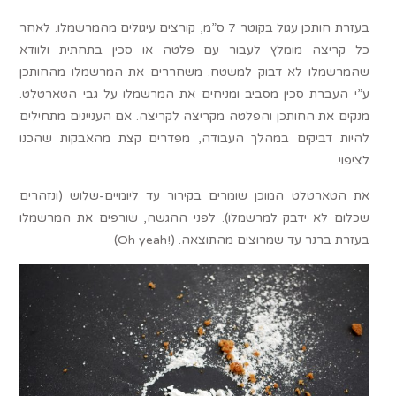
בעזרת חותכן עגול בקוטר 7 ס”מ, קורצים עיגולים מהמרשמלו. לאחר
כל קריצה מומלץ לעבור עם פלטה או סכין בתחתית ולוודא
שהמרשמלו לא דבוק למשטח. משחררים את המרשמלו מהחותכן
ע”י העברת סכין מסביב ומניחים את המרשמלו על גבי הטארטלט.
מנקים את החותכן והפלטה מקריצה לקריצה. אם העניינים מתחילים
להיות דביקים במהלך העבודה, מפדרים קצת מהאבקות שהכנו
לציפוי.
את הטארטלט המוכן שומרים בקירור עד ליומיים-שלוש (ונזהרים
שכלום לא ידבק למרשמלו). לפני ההגשה, שורפים את המרשמלו
בעזרת ברנר עד שמרוצים מהתוצאה. (!Oh yeah)