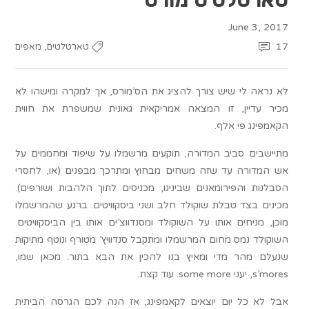
June 3, 2017
,
17
טארטלטים
מאפים
לא נראה לי שיש צורך להציג את הס’מורס, אך למקרה ומישהו לא
מכיר עדיין, זו המצאה אמריקאית גאונית שמשפרת את חווית
הקאמפינג פי אלף.
מתיישבים סביב המדורה, תוקעים מרשמלו על שיפוד ומחממים על
אש המדורה עד שזה משחים מבחוץ ומתרכך מבפנים (או, לחסרי
הסבלנות והפירומאנים שבינינו, מכניסים לתוך הלהבות ושורפים).
מכינים בצד טבלת שוקולד חלב ושני ביסקוויטים. ברגע שהמרשמלו
מוכן, מניחים אותו על השוקולד ומסנדווצ’ים אותו בין הביסקוויטים.
השוקולד נמס מחום המרשמלו ומתקבל סנדוויץ’ מטורף ונוטף מתיקות
שנעלם מהר מדי ומאיץ בנו להכין את הבא בתור. מכאן שמו,
s’mores, יעני some more. עוד קצת.
אבל לא כל יום יוצאים לקאמפינג, אז הנה לכם הגרסה הביתית