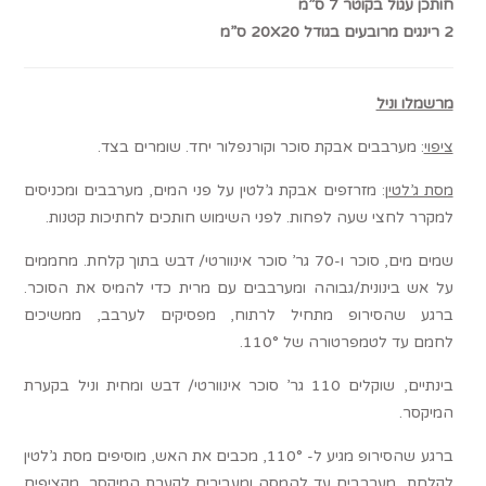
חותכן עגול בקוטר 7 ס”מ
2 רינגים מרובעים בגודל 20X20 ס”מ
מרשמלו וניל
ציפוי
: מערבבים אבקת סוכר וקורנפלור יחד. שומרים בצד.
מסת ג’לטי
ן: מזרזפים אבקת ג’לטין על פני המים, מערבבים ומכניסים
למקרר לחצי שעה לפחות. לפני השימוש חותכים לחתיכות קטנות.
שמים מים, סוכר ו-70 גר’ סוכר אינוורטי/ דבש בתוך קלחת. מחממים
על אש בינונית/גבוהה ומערבבים עם מרית כדי להמיס את הסוכר.
ברגע שהסירופ מתחיל לרתוח, מפסיקים לערבב, ממשיכים
לחמם עד לטמפרטורה של 110°.
בינתיים, שוקלים 110 גר’ סוכר אינוורטי/ דבש ומחית וניל בקערת
המיקסר.
ברגע שהסירופ מגיע ל- 110°, מכבים את האש, מוסיפים מסת ג’לטין
לקלחת, מערבבים עד להמסה ומעבירים לקערת המיקסר. מקציפים