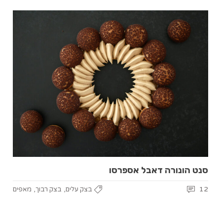
סנט הונורה דאבל אספרסו
,
,
12
בצק עלים
בצק רבוך
מאפים