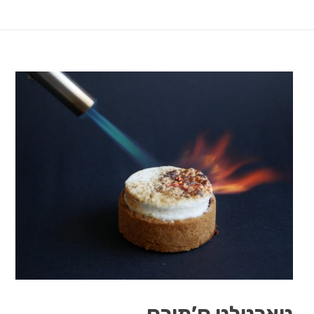
טארטלט ס’מורס