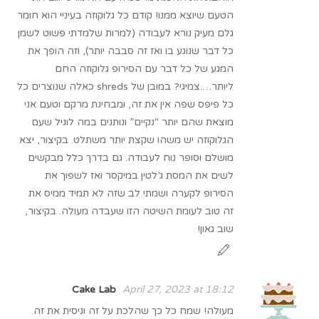
הטעם שיוצא ממנו! קודם כל גלוקוזה בעיניי הוא חומר
גלם מעיק נורא לעבודה (למרות שלמדתי פשוט לשמן
כל דבר שנוגע בו ואז זה סבבה יותר), וזה הופך את
המגע של כל דבר עם הסירופ גלוקוזה החם
ליותר….צמיגי? במובן של shreds כאלה שנוצרים כל
כל פיפס שפה אין את זה, ומבחינת מרקם וטעם אני
מוצאת שהם יותר “נקיים” ונותנים במה לוניל שעם
הגלוקוזה יש משהו שקצת יותר משתלט. בקיצור, יצא
מושלם וסופר נוח לעבודה. גם בדרך כלל מבקשים
לשים את המסת ג’לטין במיקסר ואז לשפוך את
הסירופ לקערה ושמתי לב שזה לא תמיד ממיס את
זה טוב לעומת השיטה הזו שעבדה מעולה. בקיצור,
שוב גאון!
Cake Lab
April 27, 2023 at 18:12
מעולה! שמח כל כך שהלכת על זה וניסית את זה.