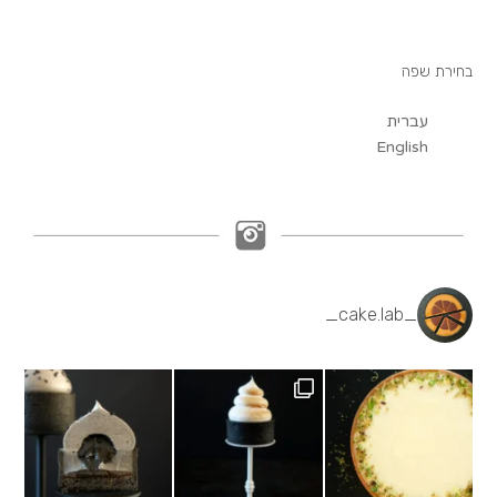
בחירת שפה
עברית
English
_cake.lab_
Black sesame cream, salted caramel, black
Lemon meringue tartlet,