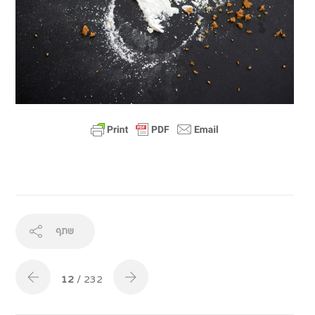
שתף
12
/ 232