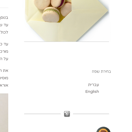
בנוסף
עד שמ
לכולם
עד כמ
מורכב
על הח
את הע
בחירת שפה
מוסיפ
עברית
אוראו
English