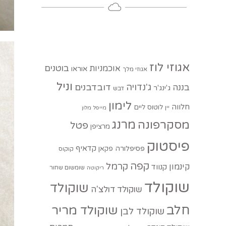
אגוזי לוז
בוטנים
אוכמניות
אוראו
אגוזי מלך
וניל
ג'נדויה
בננה
דובדבנים
ג'ינג'ר
דבש
לימון
חלווה
לוטוס
ליים
יין
מייפל
מלון
מסקרפונה
מרנג
פטל
מרציפן
פיסטוק
קדאיף
פסיפלורה
פקאן
קוקוס
קפה
קרמל
קינמון
קנווד
שומשום שחור
ריקוטה
שוקולד
שוקולד
שוקולד דולצ'ה
חלב
שוקולד מריר
שוקולד לבן