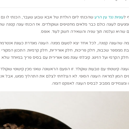
 ל
עוגיות נגד עין הרע
שהכנתי ליום הולדת של אבא שבוע שעבר, הכנתי לו גם עוג
גיעים לעוגה כולם כבר מלאים מחטיפים ושוקולדים. אז הכנתי עוגה קטנה שת
 שהיא נעלמה תוך שניה והשאירה חשק לעוד. אופס.
ה שהעוגה קטנה, לכל אחד יצא לטעום ממנה. העוגה מוגדרת כעוגת אנטרמה,
ת ממספר שכבות, חלק פריכות, חלק אווריריות, חלק קרמיות. התכנון המקורי א
לק הקרמי ועל הזיגוג. קיבלתי עוגת מוס אוורירית עם בסיס פריך במיוחד שלא מ
וגה קישטתי עם טבעות שוקולד. זו הפעם הראשונה שאני מכין קישוטי שוקול
ים המון למראה העוגה הסופי. לא הצלחתי לצלם את התהליך ממש, אבל אני מק
 ומצמידים מסביב לבסיס העוגה לאפקט דומה.