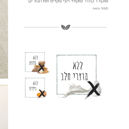
תמרים
שוקולד קינדר
שוקולד רובי
שקדים
תות
תפוז
תפוח