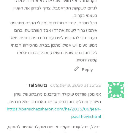
הקראמבל. אני חושד שבלילה לא אחידה יכולה
לגרום לשקיעת הקראמבל. צריך לבדוק את הענייין
בעצמי בקרוב..
בכל מקרה, לגבי הדובדבנים, אין לי הרבה מתכונים
איתם (צריך לשנות את זה) אבל השתמשתי בהם
בעבר כדי להכין פרלינים עם דובדבנים בפנים. יצא
ממש טעים ויש אפילו מתכון בבלוג. מהסירופ הכנתי
ג’לי דובדבנים שהיה מעולה, אבל הכמות יוצאת
קטנה יחסית.
Reply
Tal Shultz
October 8, 2020 at 13:32
אני מכין פונדנט שוקולד ודובדבנים מהבלוג של שרון
היינריך ומחליף דובדבנים טריים באמרנה. יוצא מדהים.
https://parischezsharon.com/he/2015/06/jean-
paul-hevin.html
בכלל, בכל עוגת שוקולד או מוס שוקולד אפשר להוסיף,