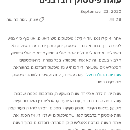
September 23, 2020
,
26
עוגות
עוגות בחושות
אחרי 4 קילו (ואז עוד 4 קילו) פיסטוקים סיציליאניים, אני סוף סוף מגיע
לסוף הדרך. כמה אהבתיך פיסטוק ירוק כאבן ירקת. עד הטיול הבא
באיטליה, אמצא לי תחליף אחר. אולי פיסטוק איראני? אולי פיסטוק
חלבי? בעצם, זה לא אותו פיסטוק? בכל מקרה, מהפיסטוקים
הסיציליאניים שנשארו לי הכנתי עוגת פיסטוק דובדבנים בהשראת
עוגת יום ההולדת שלי
. עוגה עשירה, לחה ועסיסית לאוהבי פיסטוק
מושבעים כמוני.
עוגות ימי הולדת אצלי זה עוגות מושקעות, מורכבות מכמה שכבות
עוגה וכמה שכבות קרם, עם הפתעה קראנצ’ית בין השכבות ועיטור
מושקע בראש העוגה. נשמע מעייף? מסכים. רציתי ליהנות מעוד קצת
עוגת פיסטוק דובדבנים לפני שהפיסטוקים ייעלמו לי, אז הכנתי את
אותה העוגה בגרסת אינגליש קייק. הסתרתי דובדבנים בתוך העוגה
ופיזרתי קראמבל פיסטוק על ראשה.