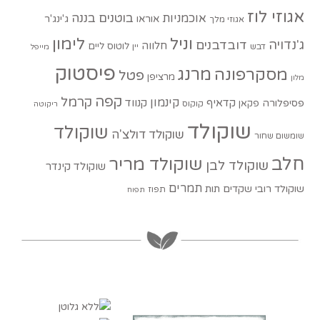
אגוזי לוז
בוטנים
בננה
אוכמניות
אוראו
ג'ינג'ר
אגוזי מלך
וניל
לימון
ג'נדויה
דובדבנים
חלווה
לוטוס
ליים
דבש
יין
מייפל
פיסטוק
מסקרפונה
מרנג
פטל
מרציפן
מלון
קפה
קרמל
קינמון
קדאיף
קנווד
פסיפלורה
פקאן
קוקוס
ריקוטה
שוקולד
שוקולד
שוקולד דולצ'ה
שומשום שחור
חלב
שוקולד מריר
שוקולד לבן
שוקולד קינדר
תמרים
שוקולד רובי
שקדים
תות
תפוז
תפוח