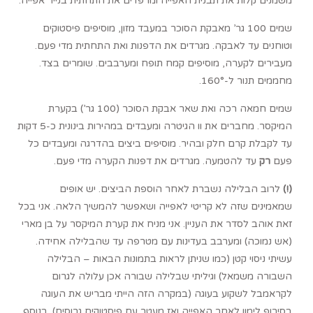
משמנים קלות את תבנית האפייה ומרפדים את התחתית בנייר אפייה.
שמים 100 גר’ מאבקת הסוכר במעבד מזון, מוסיפים פיסטוקים
וטוחנים עד לאבקה. מגרדים את הדפנות ואת התחתית מדי פעם.
מעבירים לקערה, מוסיפים קמח תופח ומערבבים. שומרים בצד.
מחממים תנור ל-160°.
שמים חמאה רכה ואת שאר אבקת הסוכר (100 גר’) בקערת
המיקסר. מחברים את וו הגיטרה ומעבדים במהירות בינונית כ-5 דקות
עד לקבלת קרם חלק ובהיר. מוסיפים ביצים בהדרגה ומעבדים כל
פעם
רק
עד להטמעה. מגרדים את דפנות הקערה מדי פעם.
(!)
לרוב הבלילה נשברת לאחר הוספת הביצים. יש אופים
שמאמינים שזה לא קריטי לאפייה ושאפשר להמשיך הלאה. אני בכל
זאת אוהב לסדר את העניין. אני מניח את קערת המיקסר על בן מארי
(אש נמוכה) ומערבב בעדינות עם מטרפה עד שהבלילה אחידה.
עשיתי ניסוי קטן (כמו שניתן לראות בתמונות הבאות – הבלילה
השבורה משמאל) וגיליתי שבלילה שבורה אכן עלולה לגרום
לקראמבל לשקוע בעוגה (במקרה הזה הייתי מבריש את העוגה
בסירופ לימון לאחר האפייה ואז מעטר עם פיסטוקים גרוסים). בנוסף,