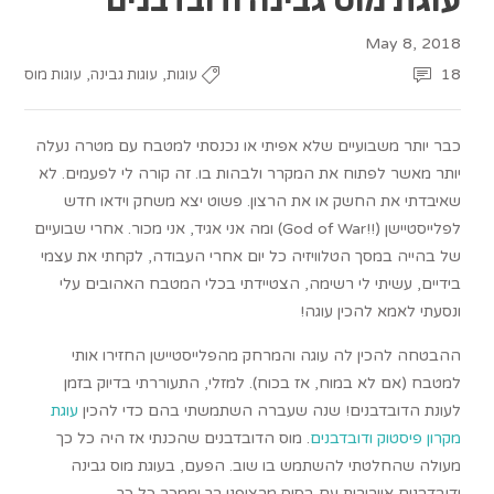
May 8, 2018
,
,
18
עוגות
עוגות גבינה
עוגות מוס
כבר יותר משבועיים שלא אפיתי או נכנסתי למטבח עם מטרה נעלה
יותר מאשר לפתוח את המקרר ולבהות בו. זה קורה לי לפעמים. לא
שאיבדתי את החשק או את הרצון. פשוט יצא משחק וידאו חדש
לפלייסטיישן (!!God of War) ומה אני אגיד, אני מכור. אחרי שבועיים
של בהייה במסך הטלוויזיה כל יום אחרי העבודה, לקחתי את עצמי
בידיים, עשיתי לי רשימה, הצטיידתי בכלי המטבח האהובים עלי
ונסעתי לאמא להכין עוגה!
ההבטחה להכין לה עוגה והמרחק מהפלייסטיישן החזירו אותי
למטבח (אם לא במוח, אז בכוח). למזלי, התעוררתי בדיוק בזמן
לעונת הדובדבנים! שנה שעברה השתמשתי בהם כדי להכין
עוגת
מקרון פיסטוק ודובדבנים
. מוס הדובדבנים שהכנתי אז היה כל כך
מעולה שהחלטתי להשתמש בו שוב. הפעם, בעוגת מוס גבינה
ודובדבנים אוורירית עם בסיס מרציפני רך וממכר כל כך.