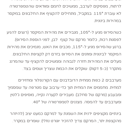
לרתוח, מפסיקים לערבב, ממשיכים לחמם ומוודאים שהטמפרטורה
לא עוברת 115°. במקביל, מתחילים להקציף את החלבונים במיקסר
במהירות בינונית.
כשהסירופ מגיע ל-105°, מגבירים את מהירות המיקסר (רוצים להגיע
לפסגות רכות, כלומר מרקם של קצף לבן, לפני הוספת הסירופ).
ברגע שהסירופ מגיע ל-115°, מכבים את האש, מנמיכים את מהירות
המיקסר לבינונית ומוזגים את הסירופ בזרם דק לקציפת החלבונים.
מעלים את המהירות חזרה לגבוהה וממשיכים להקציף עד שהמרנג
מתקרר (כ-5 דקות). שוקלים את הכמות שצריך ושמים בצד.
מערבבים 2 כפות ממחית הדובדבנים עם הקורנפלור ומחזירים
למחית. מחממים את המחית תוך כדי ערבוב עם מטרפה עד שמסמיך
ומבעבע (מרקם של סחלב). מעבירים לקערה נקייה, מוסיפים ג’לטין
ומערבבים עד להמסה. מצננים לטמפרטורה של 40°.
בינתיים מקציפים ידנית את השמנת עד למרקם כמעט יציב (להיזהר
מהקצפת יתר, המרקם צריך להזכיר יוגורט נוזלי). שומרים במקרר.