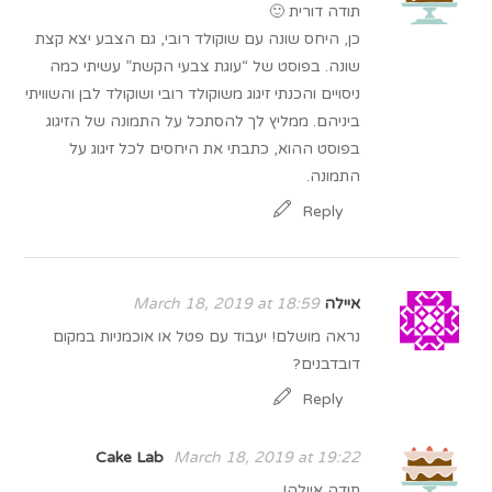
תודה דורית 🙂
כן, היחס שונה עם שוקולד רובי, גם הצבע יצא קצת
שונה. בפוסט של “עוגת צבעי הקשת” עשיתי כמה
ניסויים והכנתי זיגוג משוקולד רובי ושוקולד לבן והשוויתי
ביניהם. ממליץ לך להסתכל על התמונה של הזיגוג
בפוסט ההוא, כתבתי את היחסים לכל זיגוג על
התמונה.
Reply
איילה
March 18, 2019 at 18:59
נראה מושלם! יעבוד עם פטל או אוכמניות במקום
דובדבנים?
Reply
Cake Lab
March 18, 2019 at 19:22
תודה איילה!