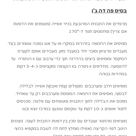
בסיס פה דה ג’ן
מרפדים את התבנית המרובעת בנייר אפייה (משמנים את הדפנות
אם צריך) ומחממים תנור ל-170°.
ממיסים את החמאה בזהירות במיקרו או על אש נמוכה ושומרים בצד.
מעבדים מרציפן וסוכר יחד במעבד מזון. מעבירים אותם לקערת
המיקסר ומוסיפים ביצים בהדרגה תוך כדי ערבוב עם וו הגיטרה עד
להטמעה. מחליפים וו גיטרה בוו הקצפה ומקציפים כ-3-4 דקות
במהירות גבוהה.
מוסיפים חלב ומערבבים. מקפלים קמח ואבקת אפייה לבלילה.
לבסוף, מוסיפים את החמאה המומסת ומערבבים רק עד שאחיד.
מוזגים את הבלילה לתוך התבנית ומשטחים עם פלטה. מכניסים
לתנור ואופים כ-10 דקות עד שקיסם שננעץ במרכז יוצא יבש.
מוציאים מהתנור ועוברים עם סכין בין דפנות התבנית לעוגה. מצננים
היטב לפני הקריצה (אפילו מומלץ לתת לה לשבת במקפיא כחצי