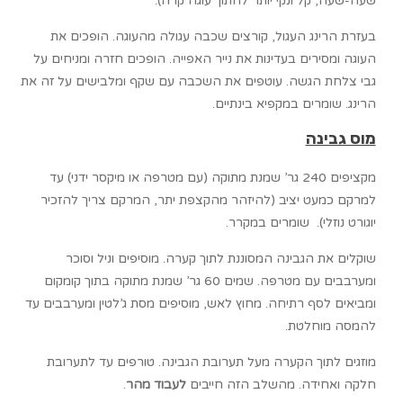
שעה-שעה, קל ונקי יותר לחתוך עוגה קרה).
בעזרת הרינג העגול, קורצים שכבה עגולה מהעוגה. הופכים את
העוגה ומסירים בעדינות את נייר האפייה. הופכים חזרה ומניחים על
גבי צלחת הגשה. עוטפים את השכבה עם שקף ומלבישים על זה את
הרינג. שומרים במקפיא בינתיים.
מוס גבינה
מקציפים 240 גר’ שמנת מתוקה (עם מטרפה או מיקסר ידני) עד
למרקם כמעט יציב (להיזהר מהקצפת יתר, המרקם צריך להזכיר
יוגורט נוזלי). שומרים במקרר.
שוקלים את הגבינה המסוננת לתוך קערה. מוסיפים וניל וסוכר
ומערבבים עם מטרפה. שמים 60 גר’ שמנת מתוקה בתוך קומקום
ומביאים לסף רתיחה. מחוץ לאש, מוסיפים מסת ג’לטין ומערבבים עד
להמסה מוחלטת.
מוזגים לתוך הקערה מעל תערובת הגבינה. טורפים עד לתערובת
חלקה ואחידה. מהשלב הזה חייבים
לעבוד מהר
.