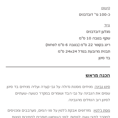
קישוט
כ-100 גר’ דובדבנים
ציוד
מגלען דובדבנים
שקף בגובה 10 ס”מ
רינג בקוטר 22 ס”מ (בגובה 6 ס”מ לפחות)
תבנית מרובעת בגודל 24
24 ס”מ
x
בד סינון
הכנה מראש
סינון גבינה
: מניחים מסננת גדולה על גבי קערה ועליה מניחים בד סינון.
שמים את הגבינה על גבי הבד ושומרים במקרר כשעה-שעתיים
לסינון רוב הנוזלים מהגבינה.
מסת ג’לטין
: מזרזפים אבקת ג’לטין על פני המים, מערבבים ומכניסים
למקרר לחצי שעה לפחות. לפני השימוש חותכים לחתיכות קטנות.