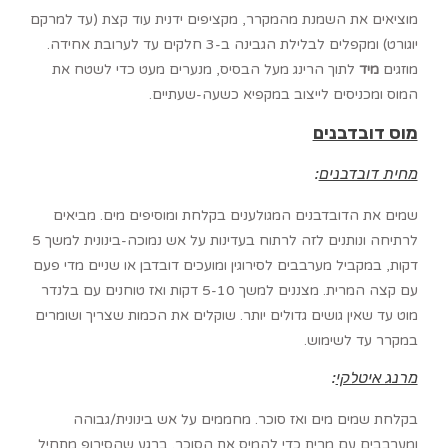
מוציאים את השמנת מהמקרר, מקציפים ידנית עוד קצת (עד למרקם
יוגורט) ומקפלים לבלילת הגבינה ב-3 חלקים עד לערובת אחידה.
מוזגים
מיד
לתוך הרינג מעל הבסיס, מנערים מעט כדי לשטח את
המוס ומכניסים לייצוב במקפיא כשעה-שעתיים.
מוס דובדבנים
מחית דובדבנים
:
שמים את הדובדבנים המגולענים בקלחת ומוסיפים מים. מביאים
לרתיחה ונותנים לזה לרתוח בעדינות על אש נמוכה-בינונית למשך 5
דקות, במקביל מערבבים לסירוגין ומועכים דובדבן או שניים מדי פעם
עם קצה המרית. מצננים למשך 5-10 דקות ואז טוחנים עם בלנדר
מוט עד שאין גושים גדולים יותר. שוקלים את הכמות שצריך ושומרים
במקרר עד לשימוש.
מרנג איטלקי
:
בקלחת שמים מים ואז סוכר. מחממים על אש בינונית/גבוהה
ומערבבים עם מרית כדי להמיס את הסוכר. ברגע שהסירופ מתחיל