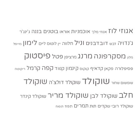
אגוזי לוז
בוטנים
בננה
אוכמניות
אוראו
ג'ינג'ר
אגוזי מלך
וניל
לימון
ג'נדויה
דובדבנים
חלווה
לוטוס
ליים
דבש
יין
מייפל
פיסטוק
מסקרפונה
מרנג
פטל
מרציפן
מלון
קפה
קרמל
קינמון
קדאיף
קנווד
פסיפלורה
פקאן
קוקוס
ריקוטה
שוקולד
שוקולד
שוקולד דולצ'ה
שומשום שחור
חלב
שוקולד מריר
שוקולד לבן
שוקולד קינדר
תמרים
שוקולד רובי
שקדים
תות
תפוז
תפוח