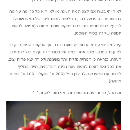
לא הייתי בטוח אם לצפות את העוגה או לא. היא כל כך יפה עירומה
כמו שהיא. בסופו של דבר, החלטתי לנסות ציפוי של גנאש שוקולד
לבן על בסיס מחית דובדבנים במקום שמנת מתוקה (אפשר לראות
תמונה של זה בסוף הפוסט).
קיבלתי ציפוי עם צבע מטריף וטעם נהדר, אך אפקט הטפטוף בקצה
לא עבד כמו שרציתי. אחרי כמה זמן במקרר זה נעלם ונזל לתחתית
העוגה, כנראה כי המחית נוזלית יותר משמנת ולכן זה יצא פחות יציב.
אם בכל זאת רוצים לצפות עוגת גבינה ודובדבנים, הייתי ממליץ
לצפות עם גנאש שוקולד לבן רגיל (200 גר’ שוקולד, 100 גר’ שמנת
מתוקה).
זה הכל, סיימתי עם הפוסט הזה.. אני חוזר לשחק ^-^