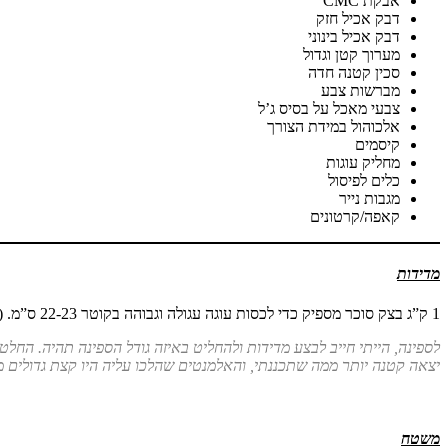
אבקת CMC
דבק אכיל חזק
דבק אכיל בינוני
מערוך קטן וגדול
סכין קטנה חדה
מברשות צבע
צבעי מאכל על בסיס ג’ל
אלכוהול במידת הצורך
קיסמים
מחליק עוגות
כלים לפיסול
מגבות נייר
קאפה/קרטונים
מדידות
1 ק”ג בצק סוכר מספיק כדי לכסות עוגה עגולה וגבוהה בקוטר 22-23 ס”מ. (ניתן בקלות למצוא טבלאות המרה אונליין לגדלים שונים)
לספינה, הייתי חייב לבצע מדידות ולהחליט באיזה גודל הספינה תהיה. החלטתי שאורכה יהיה 50 ס”מ וכך בעצם ה
יצאה קטנה יותר ממה שתכננתי, והאלמנטים שהלכו עליה היו קצת גדולים מד
משטח