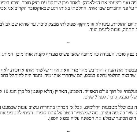
מהספה ואני ביצעתי את המלאכה). לאחר מכן שיחקנו עם בצק סוכר. יצרנו דמ
אושר על פני החברים שבו אותי. החלטתי באותו רגע שבאוקטובר הקרוב אני אכ
סתי עם עוגת יום ההולדת. עיניו לא זזו מהקוף שפיסלתי מבצק סוכר, עד שהוא שם ל
חתונה, עוגות לחגים ועוד.
…
ם בצק סוכר, העבודה כה מרובה שאני פשוט מעדיף לקנות אותו מוכן. המותג 
סוכר של חברת Satin Ice. הבצק נסדק לאחר שעטפתי את העוגה והתייבש מהר מדי, וזאת אחרי של
 שהבצק החלופי נתקע במכס, הם שיחררו אותו מיד. נחמד היה להיתקל בחב
לפני כ
צק סוכר, לפני 7 שנים.
ה עם שלל מטבעות ויהלומים. אבל אז נזכרתי בתחרות עיצוב עוגות שכמעט 
שיר כה יפה ועצוב. כזה שמצטייר היטב על עוגת קומות. רציתי להטביע את 
 הים הסוער שבולע את הספינה עליה נמצא הספן.
…