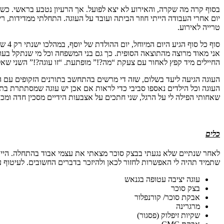
יום אחרי העבודה הייתי חוזר הביתה ועובד על העוגה. התחלתי ממדידות, רי
טרייה לאירוע.
סוף 
החיילים מיד קפץ לאחור עם צעקת “מה?!” מופתעת. “זו עוגה?!” השני שאל. 
העוגה הגיעה ליעד בשלום, שזה די מרשים בהתחשב בתורנים הזקופים עם המ
העוגה וכל הילדים נאספו סביבי כדי לראות אם אכן יש עוגה שמסתתרת בתו
שאחותי הפילה לי על הרגל, שני חתכים על אצבעות הידיים מסכין חדה ומכ
כלים
לאחר שנתיים שלא נגעתי בבצק סוכר מצאתי את עצמי אבוד בהתחלה. הייתי 
שתמיד תהיה לי האפשרות לחזור לכאן ולהיזכר בדברים החשובים. לעיטוף עו
עוגה יציבה עטופה בגנאש
בצק סוכר
אבקת סוכר/ קורנפלור
מרגרינה
שקיות זיפלוק (פסגור)