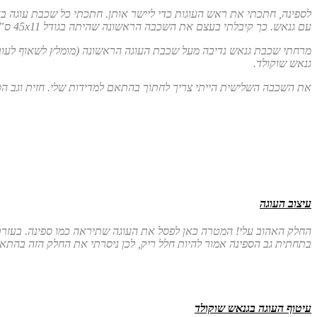
לספינה, חתכתי את ראש העוגות כדי ליישר אותן. חתכתי כל שכבת עוגה באמצע וקיבלת
עם גנאש. כך קיבלתי בעצם את השכבה הראשונה שהיתה בגודל 45
11 ס”מ. הספגתי קלות את השכבה הראשונה בסירופ בעזרת מברשת צבע רחבה. הסירופ נספג מיד אל תוך העוגה.
x
גנאש שוקולד.
את השכבה השלישית הייתי צריך לחתוך בהתאם למדידות שלי. חזית וגב הספינה גבוהים יותר ממרכז הספינה. חתכתי 2 חתיכות עוגה לפי
עיצוב העוגה
החלק האהוב עלי! המטרה כאן לפסל את העוגה שתיראה כמו ספינה. בעזרת 
בתחתית גב הספינה אמור להיות חלל ריק, לכן ניסרתי את החלק הזה בהתא
עיטוף העוגה בגנאש שוקולד