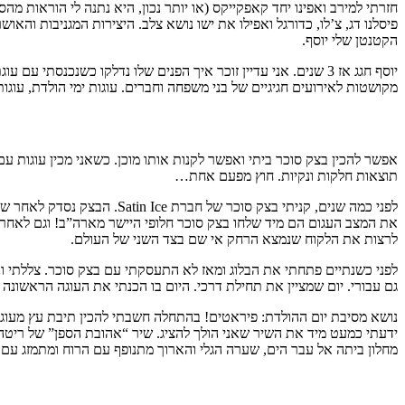
חזרתי למירב ואפינו יחד קאפקייקס (או יותר נכון, היא נתנה לי הוראות 
פיסלנו דג, צ’לו, כדורגל ואפילו את ישו נושא צלב. היצירות המגניבות וה
הקטנטן שלי יוסף.
יוסף חגג אז 3 שנים. אני עדיין זוכר איך הפנים שלו נדלקו כשנכנ
מקושטות לאירועים חגיגיים של בני משפחה וחברים. עוגות ימי הולדת, עוגות 
אפשר להכין בצק סוכר ביתי ואפשר לקנות אותו מוכן. כשאני מכין עוגות ע
תוצאות חלקות ונקיות. חוץ מפעם אחת…
לפני כמה שנים, קניתי בצק 
את המצב העגום הם מיד שלחו בצק סוכר חלופי היישר מארה”ב! וגם לאחר
לרצות את הלקוח שנמצא הרחק אי שם בצד השני של העולם.
גם עבורי. יום שמציין את תחילת דרכי. היום בו הכנתי את העוגה הראשונה שלי מב
נושא מסיבת יום ההולדת: פיראטים! בהתחלה חשבתי להכין תיבת עץ מעוג
ידעתי כמעט מיד את השיר שאני הולך להציג. שיר “אהובת הספן” של ריטה. 
מחלון ביתה אל עבר הים, שערה הגלי והארוך מתנופף עם הרוח ומתמזג עם