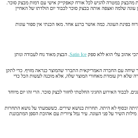
ויות מהבצק במטרה להגיש לכל אורח קאפקייק אישי עם דמות מבצק סוכר.
ין עוגה שלמה ואצפה אותה בבצק סוכר לכבוד יום הולדתו של האחיין
ב לברווז בפינת העוגה. כמה אושר ברגע אחד. מאז הכנתי אין ספור עוגות
הכי אהוב עלי הוא ללא ספק
Satin Ice
. הבצק מאוד נוח לעבודה ונותן
שתי אותו ארוכות. לאחר שיחה עם החברה האמריקאית התברר שהמוצר כנראה מזויף. כדי לתקן
רה שלא רק עומדת מאחורי המוצר שלה, אלא מוכנה לעשות הכל כדי
שנתיים פתחתי את הבלוג ומאז לא התעסקתי עם בצק סוכר. צללתי ונעלמתי אל תוך עולם האפייה. השבוע, האחיין (הלא קטנטן כל כך) חוגג 10 שנים. לכבוד האירוע החגיגי החלטתי לחזור לבצק סוכר. הרי זהו יום מיוחד
היתה ובסוף לא היתה. תחרות בנושא שירים. כששמעתי על נושא התחרות
מילות השיר על פני העוגה. עיר נמל ציורית עם אהובת הספן המתבוננת