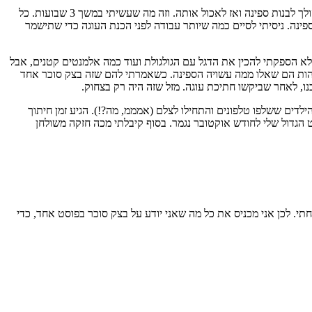
בסוף קרה מה שקרה, והאירוע לא יצא לפועל. אך הרעיון נטבע בראשי. כשנזכרתי בו, נטשתי את כל הכוונות שלי להכין תיבת מטמון. היה לי ברור. אני הולך לבנות ספינה ואז לאכול אותה. וזה מה שעשיתי במשך 3 שבועות. כל
ספינה. ניסיתי לסיים כמה שיותר עבודה לפני הכנת העוגה כדי שתישמר
יותר לפני הובלת העוגה ליעד. בסוף לא הספקתי להכין את הדגל עם הגולגולת ועוד כמה אלמנטים קטנים, אבל
 וכל מי שנתקל בעוגה בדרך. כמו למשל שני החיילים במחסום כביש 443. בעת הצגת תעודות מזהות הם שאלו ממה עשויה הספינה. כשאמרתי להם שזה בצק סוכר אחד
נו, לאחר שביקשו חתיכת עוגה. מזל שזה היה רק בצחוק.
דים ששלפו טלפונים והתחילו לצלם (אמממ, מה?!). הגיע זמן חיתוך
 הגדול שלי לחודש אוקטובר נגמר. בסוף קיבלתי מכה חזקה משולחן
י. לכן אני מכניס את כל מה שאני יודע על בצק סוכר בפוסט אחד, כדי