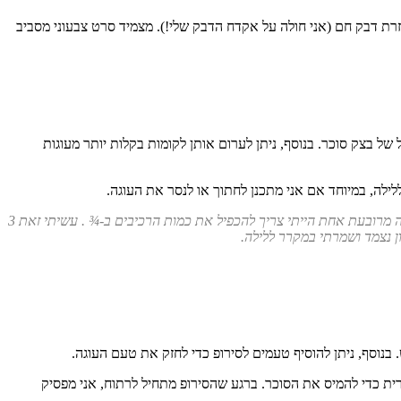
דל וצורת העוגה. מחבר את החתיכות בעזרת דבק חם (אני חולה על אקדח הדבק שלי!). מצמיד סרט צבעוני מסביב
 בצק סוכר. בנוסף, ניתן לערום אותן לקומות בקלות יותר מעוגות
. שיניתי את כמות הרכיבים שיתאימו לתבנית מרובעת בגודל 23X23 ס”מ. כדי לקבל עוגה מרובעת אחת הייתי צריך להכפיל את כמות הרכיבים ב-¾ . עשיתי זאת 3
נוסף, ניתן להוסיף טעמים לסירופ כדי לחזק את טעם העוגה.
רית כדי להמיס את הסוכר. ברגע שהסירופ מתחיל לרתוח, אני מפסיק