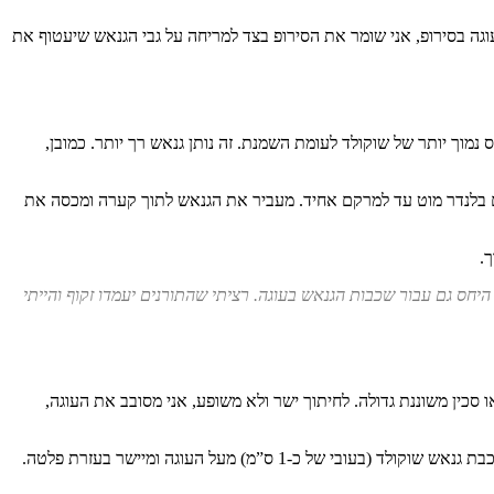
גה בסירופ, אני שומר את הסירופ בצד למריחה על גבי הגנאש שיעטוף את
ות בעוגה, אני מעדיף להשתמש ביחס נמוך יותר של שוקולד לעומת השמנת. זה נותן גנאש רך יותר. כמובן,
עם בלנדר מוט עד למרקם אחיד. מעביר את הגנאש לתוך קערה ומכסה את
.
, השתמשתי באותו היחס גם עבור שכבות הגנאש בעוגה. רציתי שהתורנים יעמדו זקוף והייתי
עוגה. אני חותך את העוגה בעזרת מסור עוגות או סכין משוננת גדולה. לחיתוך ישר ולא משופע, אני מסובב את העוגה,
אני מורח קצת קרם במרכז צלחת הגשה (או המשטח שיצרתי). אני מניח שכבת עוגה ראשונה על גבי הצלחת. אז מספיג קלות את העוגה בסירופ. מורח שכבת גנאש שוקולד (בעובי של כ-1 ס”מ) מעל העוגה ומיישר בעזרת פלטה.