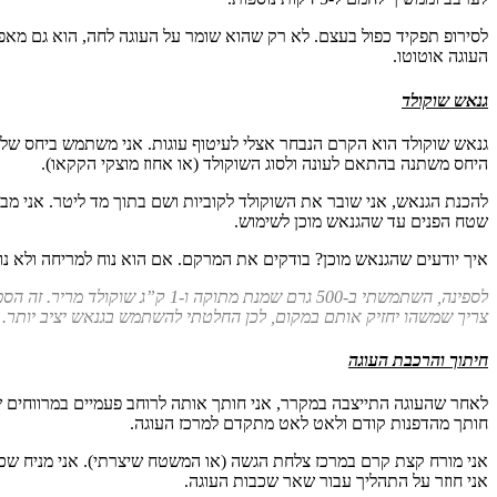
לסירופ תפקיד כפול בעצם. לא רק שהוא שומר על העוגה לחה, הוא גם מאפש
העוגה אוטוטו.
גנאש שוקולד
היחס משתנה בהתאם לעונה ולסוג השוקולד (או אחוז מוצקי הקקאו).
להכנת הגנאש, אני שובר את השוקולד לקוביות ושם בתוך מד ליטר. אני מ
שטח הפנים עד שהגנאש מוכן לשימוש.
איך יודעים שהגנאש מוכן? בודקים את המרקם. אם הוא נוח למריחה ולא נוזל
לספינה, השתמשתי ב-500 גרם שמנ
צריך שמשהו יחזיק אותם במקום, לכן החלטתי להשתמש בגנאש יציב יותר.
חיתוך והרכבת העוגה
חותך מהדפנות קודם ולאט לאט מתקדם למרכז העוגה.
אני חוזר על התהליך עבור שאר שכבות העוגה.