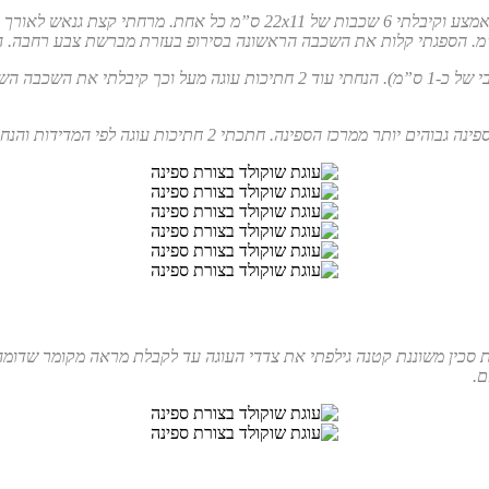
י 6 שכבות של 22
x
מרחתי שכבת גנאש נדיבה מעל שכבת העוגה הראשונה (מומלץ לשאוף לעובי של כ-1 ס”מ
 המדידות והנחתי אחת מקדימה ואחת מאחורה. גם אותן הספגתי בסירופ סוכר.
סכין משוננת קטנה גילפתי את צדדי העוגה עד לקבלת מראה מקומר שדומה לס
ם.