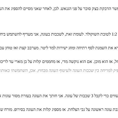
ר הדבקת בצק סוכר על פני הגנאש. לכן, לאחר שאני מסיים להספיג את העו
גנאש שוקולד הוא הקרם הנבחר אצלי לעיטוף עוגות. אני משתמש ביחס של 1:2 לטובת השוקולד. לעומת זאת, לשכב
ביא את השמנת לסף רתיחה ומוזג ישירות למד ליטר. מערבב קצת ואז טוחן 
, אז הוא מוכן. אם הוא נוקשה מדי, אז מחממים קלות על בן מארי עד לריכוך
ת מתוקה ו-1 ק”ג שוקולד מריר. זה הספיק למריחה בין שכבות העוגה ולעיטוף העוגה מבחוץ. אכן
לאחר שהעוגה התייצבה במקרר, אני חותך אותה לרוחב פעמיים במרווחים שווים כדי לקבל 3 שכבות של 