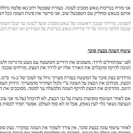
אני מורח בנדיבות גנאש מסביב לעוגה. בעזרת שפכטל רחב (או פלטה גדולה
אותם בגנאש ומחליק עם השפכטל שוב. אני מיישר את פינות העוגה ככל הני
לספינה, מרחתי שכבה ראשונה של גנאש מסביב ומעל לעוגה עד שכל העוגה 
שכבה חלקה ביותר על ידי מריחת גנאש בנדיבות על הצדדים ואז הסרת הגנ
עיטוף העוגה בבצק סוכר
הגובה להיקף ומקבלים את האורך אליו יש לרדד את הבצק. מורחים שכבה ד
מרדדים בצק סוכר על המשטח בעזרת מערוך גדול עד לעובי של כ-½ ס”מ. 
הבצק. מניחים את הבצק על העוגה ע”י גלגול ושחרור מהמערוך. הידוק ה
היטב. מהדקים את הבצק להיקף העוגה מלמעלה עד למטה. מסובבים את העו
אם לאחר העיטוף מופיעות בועות על גבי הבצק, לא להיבהל (על מי אני עובד
הנעיצה נשאר גלוי לעין (אוף), אבל זה לא סוף העולם. אפשר תמיד לכסות 
לאחר עיטוף עוגה בבצק סוכר, אין צורך לשמור את העוגה במקרר. בצק סו
במקרה ויש כאלה על העוגה. במקרה וכן מחליטים לשמור את העוגה העטופ