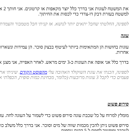
למשטח בעזרת דבק דו-צדדי כדי לכסות את החיתוך.
לספינה, החלטתי שחבל יתאים יותר לנושא. אז קניתי חבל מטמבור והצמדתי
עוגה
עוגות בחושות הן המתאימות ביותר לעיטוף בבצק סוכר. הן עמידות ונשארו
אחרות.
בדרך כלל אני אופה את העוגות כ-3 ימים מראש. לאחר האפייה, אני מצנן את העוגה לחלוטין בטמפרטורת החדר, מכסה בניילון נצמד ואז שומר במקרר ללילה, במיוחד אם אני מתכנן לחתוך או לנסר את העוגה.
לספינה, הכנתי את עוגת השוקולד האהובה עלי
מהפוסט הקודם
פעמים כדי לקבל 3 עוגות מרובעות (כלומר, מבחינת כמות סופית, הכפלתי את המתכון ב-¼2). ציננתי את העוגות בטמפרטורת החדר, כיסיתי היטב בניילון נצמד ושמרתי במקרר ללילה.
סירופ פשוט
מומלץ למרוח על כל שכבת עוגה סירופ פשוט כדי לשמור על העוגה לחה. עד
סירופ פשוט ניתן להכין מכמות שווה של מים וסוכר. אני בדרך כלל משלב כ
לערבב וממשיך לחמם ל-5 דקות נוספות.