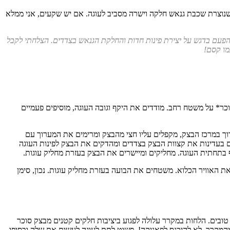
 שנוצרת שכבת גנאש חלקה וישרה מסביב לעוגה. אם יש שקעים, אני ממלא
הפעם בדגש על יצירת פינות חדות והחלקת הגנאש בצדדים. הצלחתי לקבל
מו קסם!
ת עד שהוא רך מספיק. מפדרים קורנפלור/ אבקת סוכר* על משטח רחב. מודדים את היקף וגובה העוגה, מוסיפים פעמיים
ך במרכז הבצק, מקפלים עליו חצי מהבצק ומרימים את המערוך עם
 בעדינות את קצוות הבצק בצדדים ומהדקים את הבצק לפינות העוגה
בתחתית העוגה. מחליקים ומיישרים את הבצק בעזרת מחליק עוגות.
את האוויר הכלוא. משטחים את הבועה בעזרת מחליק עוגות. נכון, סימן
טובים. הלחות במקרר עלולה לפגוע ביציבות חלקים קטנים מבצק סוכר
המקרר. לא להיכנס לפאניקה! פשוט לתת לעוגה לעשות את שלה ובסופו