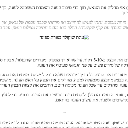
) אני מחליק את הגנאש, תוך כדי סיבוב העוגה והצמדת השפכטל לעוגה, כך
תן.
היתה מכוסה. נתתי לגנאש להתייצב ואז מרחתי שכבה נוספת של גנאש, אך 
אש העודף עם קלף שקימרתי. הקלף הוא בעצם חתיכה מצילום רנטגן. עבד כ
לפני שמתחילים לרדד, משמנים את הידיים והמשטח עם מעט מרגרינה ולשים את הבצק כ-5-10 דקו
קה של סירופ פשוט על פני הגנאש שעוטף את העוגה.
מסובבים את הבצק כל הזמן ומוודאים שלא נדבק למשטח. מניחים את המערו
עוגה בבצק מתבצע מלמעלה למטה. מהדקים את הבצק על ראש העוגה. מושכים
גה ומהדקים עד שכל העוגה מכוסה היטב. חותכים את קצוות הבצק העודף 
, אותי זה תמיד מבהיל). לוקחים סיכה ונועצים את הסיכה בבועה כדי לחלץ 
בקישוטים ולשנות את עיצוב העוגה בהתאם.
…
כר שעוטף עוגה היטב ישמור על העוגה טרייה בטמפרטורת החדר לכמה ימים 
ה במקרר, יש לקחת בחשבון שהעוגה תתחיל להזיע לאחר שמוציאים אותה מ