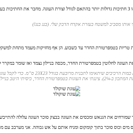
את המשטח לעוגות אני בדרך כלל יוצר מקאפות או קרטונים. אני חותך 2 או 3 חתיכות גדולות יותר בהתאם לגו
 אותו מסביב למשטח בעזרת אקדח הדבק שלי. (בנג בנג!)
ת טריות בטמפרטורת החדר עד כשבוע. הן אף מחזיקות מעמד מתחת למשקל של
 שמורחים את הגנאש ומכסים את העוגה בבצק סוכר העוגה עלולה להתייבש. ב
וס מים וכוס סוכר בתוך קומקום ומניח אותם על אש גבוהה. אני מערבב עם מ