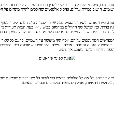
שומים, חישוב כמויות וגדלים, ופיסול אלמנטים שהולכים להיות מונחים על ה
כל סוף הגיע היום המיוחל, יום ההולדת של יוסף, במהלכו ישנתי רק 4 שעות. הייתי מותש. ניסיתי להספיק כמה ש
אני מאוד מרוצה מהתוצאה הסופית. כך גם בני המשפחה
חייכתי ועניתי שכן. החיילים סיימו להתפעל מהעוגה ונתנו לנו להמשיך בדרכ
פרשים המתנופפים עליהם. יוסף היה מאושר עד השמיים, כך גם כל שאר היל
ך הספינה. העוגה נחתכה, נאכלה ונעמלה, כמו ספינה שטובעת בים. הפרויקט
ופפת וחזרתי הביתה כאוב.. אך שמח.
צריך להפעיל את כל הגלגלים בראש כדי לזכור כל מיני דברים שכמעט שכחת
גה ויצירת דמויות, מומלץ להצטייד במצרכים ובכלים הבאים: