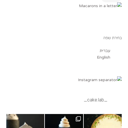
בחירת שפה
עברית
English
_cake.lab_
Black sesame cream, salted caramel, black
Lemon meringue tartlet,