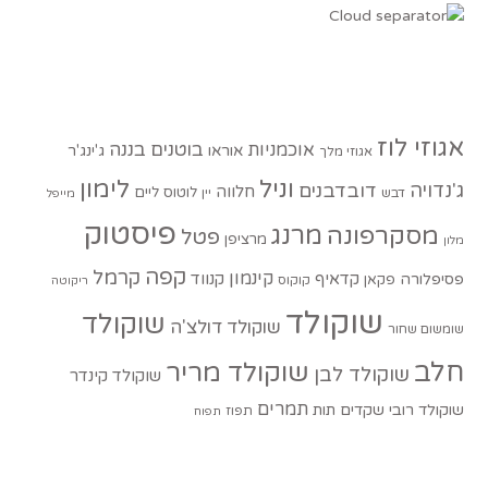
אגוזי לוז
בוטנים
בננה
אוכמניות
אוראו
ג'ינג'ר
אגוזי מלך
וניל
לימון
ג'נדויה
דובדבנים
חלווה
לוטוס
ליים
דבש
יין
מייפל
פיסטוק
מסקרפונה
מרנג
פטל
מרציפן
מלון
קפה
קרמל
קינמון
קדאיף
קנווד
פסיפלורה
פקאן
קוקוס
ריקוטה
שוקולד
שוקולד
שוקולד דולצ'ה
שומשום שחור
חלב
שוקולד מריר
שוקולד לבן
שוקולד קינדר
תמרים
שוקולד רובי
שקדים
תות
תפוז
תפוח