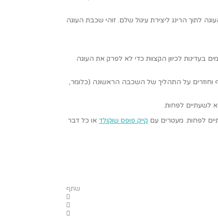
יחים אותו על מגש אפייה מרופד בנייר אפייה (או צלחת הגשה). מצמידים שקף אחד מסביב לרינג מבפנים. מכניסים את 2 חצאי העוגה לתוך הרינג ליצירת עיגול שלם. זוהי שכבת העוגה
עדינות לכיוון הקצוות כדי לא לפרק את העוגה
וגה. מניחים עוגה נוספת מעל הגנאש המוקצף וחוזרים על התהליך של השכבה הראשונה (כלומר,
א לשעתיים לפחות.
יים לפחות. מעטרים עם
קייק פופס שוקולד
או כל דבר
שתף