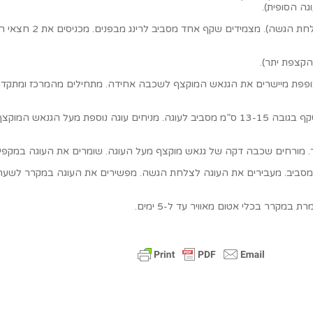
מנקים את הרינג העגול ומנ
הקצפת יתר).
פת מיישרים את הגנאש המוקצף לשכבה אחידה. מתחילים מהמרכז ומתקדמים ב
מצמידים בעדינות את השקף השני בין הרינג לבין השקף הראשון כך שנוצר שקף בגובה 13-15 ס”מ מסביב לע
ד. מורחים שכבה דקה של גנאש מוקצף מעל העוגה. שומרים את העוגה במקפי
מסביב. מעבירים את העוגה לצלחת הגשה. מפשירים את העוגה במקרר לשעת
קרר בכלי אטום מאוויר עד ל-5 ימים.