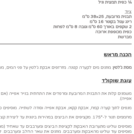
¼ כפית תמצית וניל
ציוד
תבנית מרובעת, 25×38 ס”מ
רינג עגול בקוטר 16 ס”מ
2 שקפים באורך 60 ס”מ וגובה 8 ס”מ לפחות
כפית מכופפת ארוכה
מברשת
הכנה מראש
מסת ג’לטין:
מוזגים מים לקערה קטנה. מזרזפים אבקת ג’לטין על פני המים, מ
עוגת שוקולד
משמנים קלות את התבנית המרובעת ומרפדים את התחתית בנייר אפייה (אם משתמ
אפייה).
מנפים לתוך קערה קמח, אבקת קקאו, אבקת אפייה וסודה לשתייה. מוסיפים ס
מחממים תנור ל-175°. מקציפים את הביצים במהירות בינונית עד ליצירת קצף. מוסיפים שמן, תמצית וניל ומערבבים עד להטמעה. מרתיחים מים.
מוסיפים שליש מתערובת האבקות לקציפת הביצים ומערבבים עד שאחיד (מהר
מוסיפים עוד שליש מהאבקות ומערבבים. מוזגים את שאר החלב ומערבבים. 