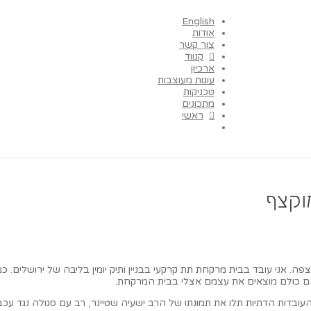
English
אודות
צור קשר
קנווד
ארכיון
עוגות מעוצבות
טכניקות
מתכונים
ראשי
וקצף
. אני עובד בבית מרקחת תת קרקעי בבניין ותיק יומין בליבה של ירושלים. כמו 
הם כולם מוצאים את עצמם אצלי בבית המרקחת.
עובדות הדתיות תלו את תמונתו של הרב ישעיה שטיינר, רב עם סגולה נגד עכברי