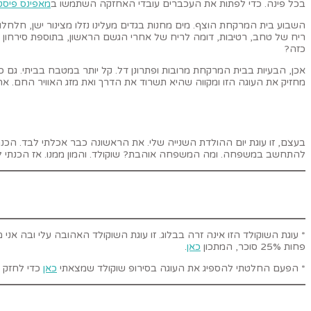
בכל פינה. כדי לפתות את העכברים עובדי האחזקה השתמשו ב
מאפינס פיסט
השבוע בית המרקחת הוצף. מים מחנות בגדים מעלינו נזלו מצינור ישן, חלח
כזה?
אכן, הבעיות בבית המרקחת מרובות ופתרונן דל. קל יותר במטבח בביתי. גם כשה
מחזיק את העוגה הזו ומקווה שהיא תשרוד את הדרך ואת מזג האוויר החם. אחר
בעצם, זו עוגת יום ההולדת השנייה שלי. את הראשונה כבר אכלתי לבד. הכנתי
להתחשב במשפחה. ומה המשפחה אוהבת? שוקולד. והמון ממנו. אז הכנתי לה
* עוגת השוקולד הזו אינה זרה בבלוג. זו עוגת השוקולד האהובה עלי ובה א
פחות 25% סוכר, המתכון
כאן
.
* הפעם החלטתי להספיג את העוגה בסירופ שוקולד שמצאתי
כאן
כדי לחזק א