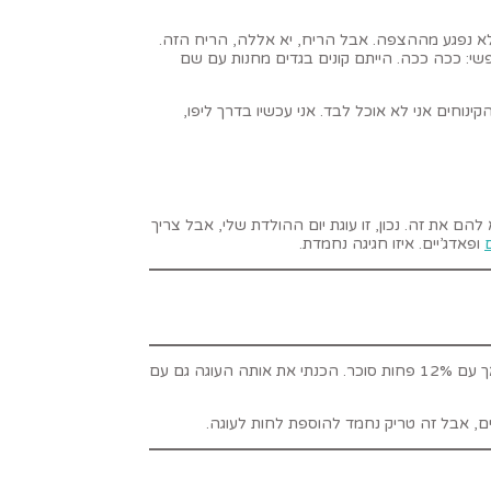
לא נפגע מההצפה. אבל הריח, יא אללה, הריח הזה.
יוב. תודה לך ” Comme ci comme ça”. זו שמה של החנות. בתרגום חופשי: ככה ככה. הייתם קונים בגדים מחנות עם שם
ינוחים אני לא אוכל לבד. אני עכשיו בדרך ליפו,
ם את זה. נכון, זו עוגת יום ההולדת שלי, אבל צריך
ופאדג’יים. איזו חגיגה נחמדת.
, אך עם 12% פחות סוכר. הכנתי את אותה העוגה גם עם
ם, אבל זה טריק נחמד להוספת לחות לעוגה.