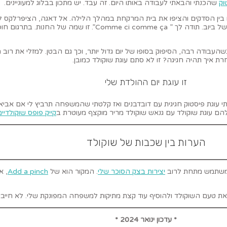
וק
שהכנתי והבאתי לעבודה באותו היום. זה עבד. יש מתכון בבלוג למעוניינים.
לו בין הסדקים והציפו את בית המרקחת במהלך הלילה. אל דאגה, הציפרלקס 
ריח של טחב, רטיבות, דומה לריח של אחרי הגשם הראשון, בתוספת סירחון של ב
עבודה רבה, הסיפוק בסופו של יום גדול יותר, וכך גם הבטן. למזלי את רוב הק
ת איך תהיה חגיגה? זו לא סתם עוגת שוקולד כמובן.
זו עוגת יום ההולדת שלי
 עוגת פיסטוק חגיגית עם דובדבנים ואז קלטתי שהמשפחה תרביץ לי אם אביא לה
ם עוגת שוקולד עם גנאש שוקולד מריר מוקצף מעוטרת ב
קייק פופס שוקולדיים
הערות בין שכבות של שוקולד
ני משתמש מתחת לרוב
יצירות בצק הסוכר שלי
. המקור הוא של
Add a pinch
ת טעם השוקולד ולהוסיף עוד קצת מתיקות למשפחה המפונקת שלי. לא חייבי
* עדכון ינואר 2024 *