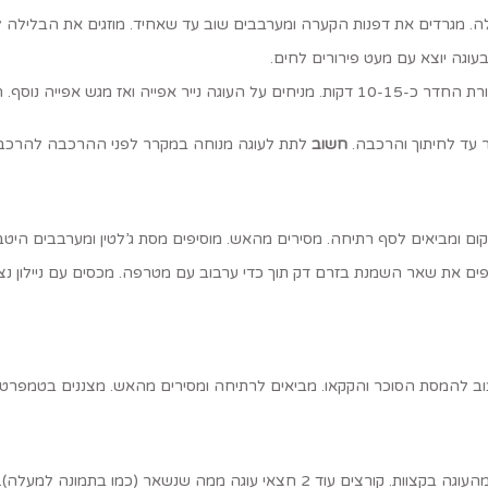
ה. מגרדים את דפנות הקערה ומערבבים שוב עד שאחיד. מוזגים את הבלילה ל
מוציאים מהתנור ועוברים עם סכין בין דפנות התבנית לעוגה. מצננים בטמפרטורת החדר כ-10-15 דקות. מניחי
 עד לחיתוך והרכבה.
חשוב
לתת לעוגה מנוחה במקרר לפני ההרכבה להרכבה
ים את שאר השמנת בזרם דק תוך כדי ערבוב עם מטרפה. מכסים עם ניילון נ
בוב להמסת הסוכר והקקאו. מביאים לרתיחה ומסירים מהאש. מצננים בטמפרט
מוציאים את העוגה מהמקרר. בעזרת הרינג העגול, קורצים 2 עיגולים שלמים מהעוגה בקצוות. קורצים 