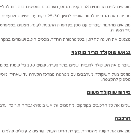
מוסיפים למים הרותחים את הקפה הנמס, מערבבים ומוסיפים בזהירות לבליל
מכניסים את התבנית לתנור ואופים למשך 25-30 דקות עד ששיפוד שנועצים בעוגה יוצא עם מעט פירורים לחים.
נייר האפייה.
מצננים את העוגה לחלוטין בטמפרטורת החדר. מכסים היטב ושומרים במקרר
גנאש שוקולד מריר מוקצף
שוברים את השוקולד לקוביות ושמים בתוך קערה. שמים 130 גר’ שמנת בקומקום ומביאים לסף רתיחה. מסירים מהאש. מוסיפים מסת ג’לטין ומערבבים היטב.
מוזגים מעל השוקולד. מערבבים עם מטרפה ממרכז הקערה עד שאחיד. מוסיפ
מספיק להקצפה.
סירופ שוקולד פשוט
שמים את כל הרכיבים בקומקום. מחממים על אש בינונית-גבוהה תוך כדי ער
הרכבה