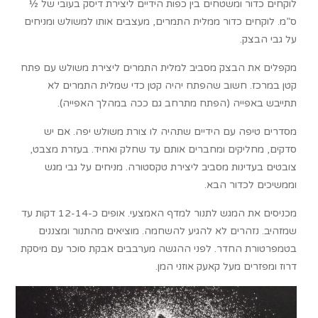
לוקחים כדור ומשטחים בין כפות הידיים ליצירת דיסק בעובי של ½
ס”מ. לוקחים כדור ממלית התמרים, מעצבים אותו למשולש ומניחים
על גבי הבצק.
מקפלים את הבצק מסביב למלית התמרים ליצירת משולש עם פתח
קטן במרכז. חשוב שהפתח יהיה קטן כדי שמלית התמרים לא
תתייבש באפייה (הפתח מתרחב גם ככה במהלך האפייה).
מסדרים טיפה עם הידיים שתהיה לו צורת משולש יפה. אם יש
סדקים, מחליקים ומחברים אותם עד שחלק ואחיד. בעזרת מצבט,
צובטים בעדינות מסביב ליצירת טקסטורה. מניחים על גבי מגש
וממשיכים לכדור הבא.
מכניסים את המגש לתנור למדף האמצעי. אופים כ-12-14 דקות עד
שמזהיב. נזהרים לא להגיע להשחמה. מוציאים מהתנור ומצננים
בטמפרטורת החדר. לפני ההגשה מערבבים אבקת סוכר עם מיסקת
דרוז ומפזרים מעל קאעק אוזני המן.