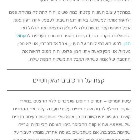
במהלך עיצוב העוגייה קלטתי כמה פשוט יהיה לתת לה מתיחת פנים
ולהפוך אותה למשולש. באותו רגע חשבתי לעצמי, איזה רעיון גאוני.
אבל חיפוש קצר ברשת גילה לי שלא המצאתי את הגלגל (או
המשולש במקרה הזה). קיימים מספר מתכונים מעניינים ל
מעמולי
המן
. לרגע חשבתי לוותר על העניין, אבל אז נזכרתי, אני לא מכין
מעמול. אני מכין קאעק אוזני המן. פלוס, יהיה מגניב לראות את
התגובה של אמא כשהיא תקבל את משלוח המנות שלה.
קצת על הרכיבים האקזוטיים
עיסת תמרים
– תמרים דחוסים שנמכרים ללא חרצנים במארז
ואקום. מומלץ לבדוק שהם טריים על ידי מעיכה קלה. אם התמרים
קשים, העוגיות יהיו קשות גם כן. אמא שלי משתמשת בעיסת תמרים
של ASEEL שהיא קונה מהסופר ביפו. העיסה הכי נקייה וטרייה
שקיימת בסביבה. אם משתמשים בעיסה אחרת, מומלץ לעבור על