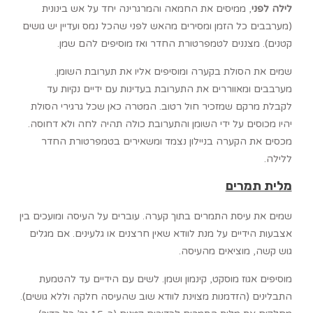
לילה לפני
, ממיסים את החמאה והמרגרינה יחד על אש בינונית
(מערבבים כל הזמן ומסירים מהאש לפני שהכל נמס ועדיין יש גושים
קטנים). מצננים לטמפרטורת החדר ואז מוסיפים להם שמן.
שמים את הסולת בקערה ומוסיפים אליו את תערובת השומן.
מערבבים ומאווררים את התערובת בעדינות עם ידיים נקיות עד
לקבלת מרקם שמזכיר חול רטוב. המטרה כאן שכל גרגירי הסולת
יהיו מכוסים על ידי השומן והתערובת כולה תהיה לחה ולא דחוסה.
מכסים את הקערה בניילון נצמד ומשאירים בטמפרטורת החדר
ללילה.
מלית תמרים
שמים את עיסת התמרים בתוך קערה. עוברים על העיסה ומועכים בין
אצבעות הידיים על מנת לוודא שאין חרצנים או גלעינים. אם מגלים
גוש קשה, מוציאים מהעיסה.
מוסיפים אגוז מוסקט, קינמון ושמן. לשים עם הידיים עד להטמעת
התבלינים (הזדמנות מצוינת לוודא שוב שהעיסה חלקה וללא גושים).