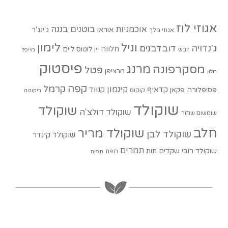
אגוזי לוז
בוטנים
בננה
אוכמניות
אוראו
ג'ינג'ר
אגוזי מלך
וניל
לימון
ג'נדויה
דובדבנים
חלווה
לוטוס
ליים
דבש
יין
מייפל
פיסטוק
מסקרפונה
מרנג
פטל
מרציפן
מלון
קפה
קרמל
קינמון
קדאיף
קנווד
פסיפלורה
פקאן
קוקוס
ריקוטה
שוקולד
שוקולד
שוקולד דולצ'ה
שומשום שחור
חלב
שוקולד מריר
שוקולד לבן
שוקולד קינדר
תמרים
שוקולד רובי
שקדים
תות
תפוז
תפוח