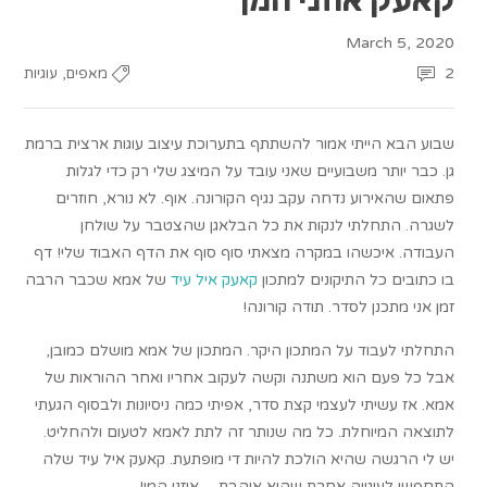
March 5, 2020
,
2
מאפים
עוגיות
שבוע הבא הייתי אמור להשתתף בתערוכת עיצוב עוגות ארצית ברמת
גן. כבר יותר משבועיים שאני עובד על המיצג שלי רק כדי לגלות
פתאום שהאירוע נדחה עקב נגיף הקורונה. אוף. לא נורא, חוזרים
לשגרה. התחלתי לנקות את כל הבלאגן שהצטבר על שולחן
העבודה. איכשהו במקרה מצאתי סוף סוף את הדף האבוד שלי! דף
בו כתובים כל התיקונים למתכון
קאעק איל עיד
של אמא שכבר הרבה
זמן אני מתכנן לסדר. תודה קורונה!
התחלתי לעבוד על המתכון היקר. המתכון של אמא מושלם כמובן,
אבל כל פעם הוא משתנה וקשה לעקוב אחריו ואחר ההוראות של
אמא. אז עשיתי לעצמי קצת סדר, אפיתי כמה ניסיונות ולבסוף הגעתי
לתוצאה המיוחלת. כל מה שנותר זה לתת לאמא לטעום ולהחליט.
יש לי הרגשה שהיא הולכת להיות די מופתעת. קאעק איל עיד שלה
התחפשו לעוגייה אחרת שהיא אוהבת – אוזני המן!