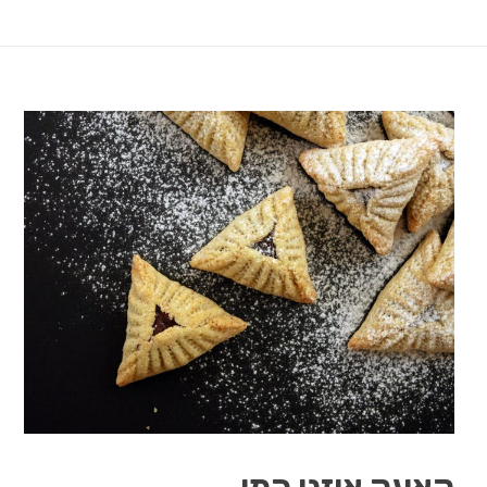
קאעק אוזני המן