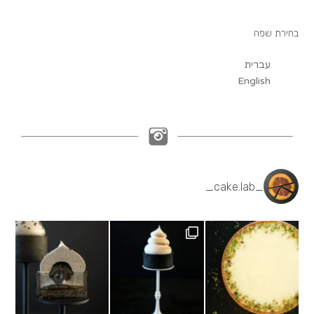
בחירת שפה
עברית
English
_cake.lab_
Black sesame cream, salted caramel, black
Lemon meringue tartlet,