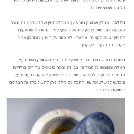
עיסת התמרים לאט לאט, למעוך אותה בין אצבעות הידיים ולהסיר
כל גוש שמוצאים בה.
מחלב
– תבלין שמופק מזרע עץ המחלב (מין של דובדבן). זה נמכר
כאבקה והשימוש בו בעוגיות אלה נפוץ למדי. נראה לי שתפקידו
להוסיף טעם לקאעק, אני עדיין לא סגור על העניין. המתכון אמור
לעבוד גם בלעדיו בעיקרון.
מיסקת דרוז
– מוכר גם כמסטיקא. זהו תבליו המופק משרף עצי
האלה ומשמש כמסמיך ומייצב. זה נמכר כנטיפים בהירים וצלולים
הנראים כדמעה. לפני השימוש חייבים לטחון לאבקה (בעזרת עלי
ומכתש למשל). את שני התבלינים הללו ניתן להשיג בחנויות תבלינים
בשווקים למיניהם.