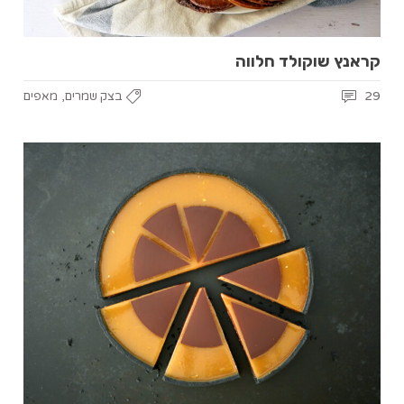
קראנץ שוקולד חלווה
,
29
בצק שמרים
מאפים