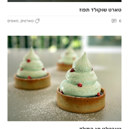
טארט שוקולד תפוז
,
6
טארטים
מאפים