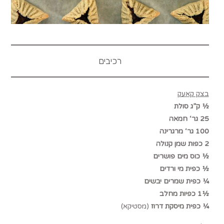
רכיבים
בצק קאעק
½ ק”ג סולת
25 גר‘ חמאה
100 גר‘ מרגרינה
2 כפות שמן קנולה
½ כוס מים פושרים
½ כפית מי ורדים
¼ כפית שמרים יבשים
½1 כפיות מחלב
¼ כפית מיסקת דרוז
(מסטיקא)