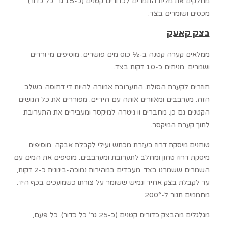
מחלקים את מלית התמרים לכדורים קטנים (כ-15 גר’ כל כדור).
מכסים ושומרים בצד.
בצק קאעק
ממלאים קערה קטנה ב-½ כוס מים פושרים. מוסיפים מי ורדים
ושמרים. מניחים כ-10 דקות בצד.
חוזרים לקערת הסולת. התערובת אמורה להיות די דחוסה בשלב
הזה. מערבבים ומאוורים אותה עם הידיים. מפוררים את כל הגושים
הקטנים גם כן. מחברים וו גיטרה למיקסר ומעבירים את התערובת
לתוך קערת המיקסר.
טוחנים מיסקת דרוז בעזרת מכתש ועילי לקבלת אבקה. מוסיפים
מיסקת דרוז טחון ומחלב לתערובת ומערבבים. מוסיפים את המים עם
השמרים ששמרנו בצד. מעבדים במהירות נמוכה-בינונית כ-2 דקות,
עד לקבלת בצק אחיד וגמיש ששומר על צורתו כשמועכים בכף היד.
מחממים תנור ל-200°.
מגלגלים מהבצק כדורים קטנים (כ-25 גר’ כל כדור). כל פעם,