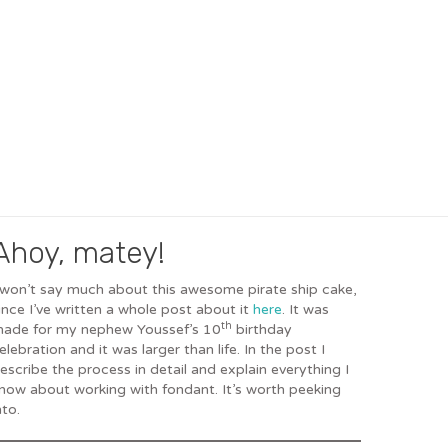
Ahoy, matey!
 won’t say much about this awesome pirate ship cake,
ince I’ve written a whole post about it
here
. It was
th
ade for my nephew Youssef’s 10
birthday
elebration and it was larger than life. In the post I
escribe the process in detail and explain everything I
now about working with fondant. It’s worth peeking
nto.