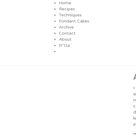
Home
Recipes
Techniques
Fondant Cakes
Archive
Contact
About
עברית
I
s
m
c
d
k
i