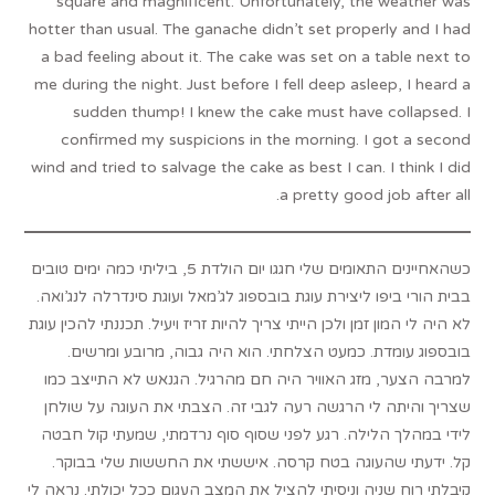
square and magnificent. Unfortunately, the weather was
hotter than usual. The ganache didn’t set properly and I had
a bad feeling about it. The cake was set on a table next to
me during the night. Just before I fell deep asleep, I heard a
sudden thump! I knew the cake must have collapsed. I
confirmed my suspicions in the morning. I got a second
wind and tried to salvage the cake as best I can. I think I did
a pretty good job after all.
כשהאחיינים התאומים שלי חגגו יום הולדת 5, ביליתי כמה ימים טובים
בבית הורי ביפו ליצירת עוגת בובספוג לג’מאל ועוגת סינדרלה לנג’ואה.
לא היה לי המון זמן ולכן הייתי צריך להיות זריז ויעיל. תכננתי להכין עוגת
בובספוג עומדת. כמעט הצלחתי. הוא היה גבוה, מרובע ומרשים.
למרבה הצער, מזג האוויר היה חם מהרגיל. הגנאש לא התייצב כמו
שצריך והיתה לי הרגשה רעה לגבי זה. הצבתי את העוגה על שולחן
לידי במהלך הלילה. רגע לפני שסוף סוף נרדמתי, שמעתי קול חבטה
קל. ידעתי שהעוגה בטח קרסה. איששתי את החששות שלי בבוקר.
קיבלתי רוח שניה וניסיתי להציל את המצב העגום ככל יכולתי. נראה לי