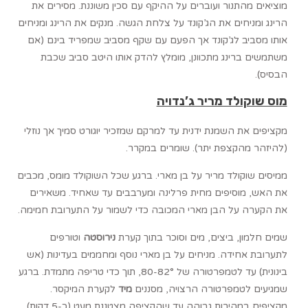
מוציאים מהתנור ועוברים על ההיקף עם סכין משוננת. מסירים את
הרינג ומניחים את הג’קונד על צלחת הגשה. מנקים את הרינג ומניחים
אותו מסביב לג’קונד אך הפעם עם שקף מסביב שמפריד בינם (אם
משתמשים ברינג מתכוונן, מומלץ להדק אותו היטב סביב שכבת
הבסיס).
מוס שוקולד מריר ג’נדויה
מקציפים את השמנת ידנית עד למרקם שמזכיר יוגורט סמיך אך נוזלי
(להיזהר מהקצפת יתר). שומרים במקרר.
ממיסים שוקולד מריר על בן מארי. ברגע שכל השוקולד מומס, מכבים
את האש, מוסיפים מחית פרלינה ומערבבים עד שאחיד. משאירים
את הקערה על הבן מארי המכובה כדי לשמור על התערובת חמימה.
שמים חלמון, ביצים, מים וסוכר בתוך קערת
נירוסטה
וטורפים
לתערובת אחידה. מניחים על בן מארי נוסף ומחממים בעדינות (אש
בינונית) עד לטמפרטורה של 80-82°, תוך כדי טריפה מתמדת. ברגע
שמגיעים לטמפרטורה הרצויה, מסננים
מיד
לקערת המיקסר.
מקציפים במהירות גבוהה עד שהקציפה מצטננת מעט (כ-5 דקות)