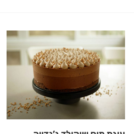
עוגת מוס שוקולד ג’נדויה