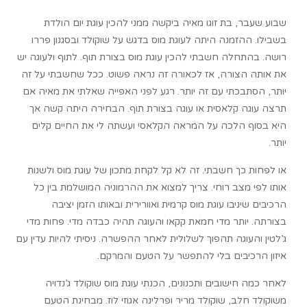
שבוע שעבר, בת זוגו מאיה ביקשה ממני להכין עוגת יום הולדת
בשבילו. ההזמנה היתה לעוגת מוס בדגש על שוקולד ובסגנון פררו
רושה. בהתחלה חשבתי להכין עוגת מוס בצורת תוף. לתוף ולעוגה יש
את אותה הצורה, אז לכאורה זה נראה פשוט. ככל שחשבתי על זה
יותר, הסתבכתי עם זה יותר. רגע לפני האפייה שאלתי את מאיה אם
תרצה עוגה קלאסית או עוגה בצורת תוף. הבחירה היתה קשה אך
היא בסוף הלכה על המראה הקלאסי ועשתה לי את החיים קלים
יותר.
או לפחות כך חשבתי. זה לא קל לקחת מתכון של עוגת מוס ולשנות
אותו לפי מצב רוחי. צריך למצוא את ההרמוניה המושלמת בין כל
הרכיבים שיניבו עוגת מוס קרמית ואוורירית ובאותו הזמן יציבה
בצורתה. יותר מדי חמאת קקאו והעוגה תהיה כבדה מדי. פחות מדי
ג’לטין והעוגה תהפוך לשלולית לאחר ההפשרה. ניסיתי להיות עדין עם
איזון הרכיבים בלי להתפשר על הטעם והמרקם.
לאחר כמה חישובים ותכנונים, הכנתי עוגת מוס שוקולד ג’נדויה
משוקולד חלב, שוקולד מריר ופרלינה אגוזי לוז. מבחינת הטעם