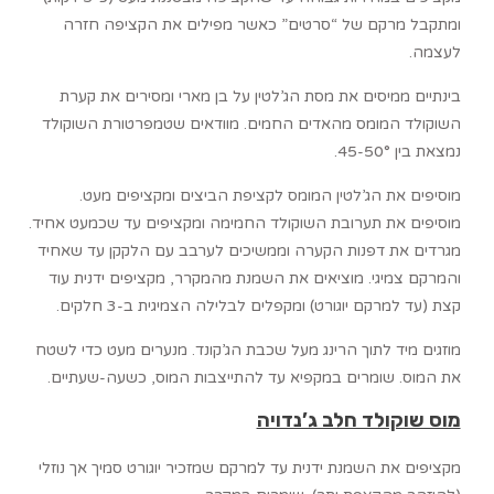
ומתקבל מרקם של “סרטים” כאשר מפילים את הקציפה חזרה
לעצמה.
בינתיים ממיסים את מסת הג’לטין על בן מארי ומסירים את קערת
השוקולד המומס מהאדים החמים. מוודאים שטמפרטורת השוקולד
נמצאת בין 45-50°.
מוסיפים את הג’לטין המומס לקציפת הביצים ומקציפים מעט.
מוסיפים את תערובת השוקולד החמימה ומקציפים עד שכמעט אחיד.
מגרדים את דפנות הקערה וממשיכים לערבב עם הלקקן עד שאחיד
והמרקם צמיגי. מוציאים את השמנת מהמקרר, מקציפים ידנית עוד
קצת (עד למרקם יוגורט) ומקפלים לבלילה הצמיגית ב-3 חלקים.
מוזגים מיד לתוך הרינג מעל שכבת הג’קונד. מנערים מעט כדי לשטח
את המוס. שומרים במקפיא עד להתייצבות המוס, כשעה-שעתיים.
מוס שוקולד חלב ג’נדויה
מקציפים את השמנת ידנית עד למרקם שמזכיר יוגורט סמיך אך נוזלי