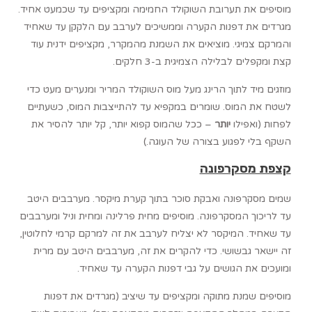
מוסיפים את תערובת השוקולד החמימה ומקציפים עד שכמעט אחיד.
מגרדים את דפנות הקערה וממשיכים לערבב עם הלקקן עד שאחיד
והמרקם צמיגי. מוציאים את השמנת מהמקרר, מקציפים ידנית עוד
קצת ומקפלים לבלילה הצמיגית ב-3 חלקים.
מוזגים מיד לתוך הרינג מעל מוס השוקולד המריר ומנערים מעט כדי
לשטח את המוס. שומרים במקפיא עד להתייצבות המוס, כשעתיים
לפחות (ואפילו
יותר
– ככל שהמוס קפוא יותר, קל יותר להסיר את
השקף בלי לפגוע בצורה של העוגה.)
קצפת מסקרפונה
שמים מסקרפונה ואבקת סוכר בתוך קערת מיקסר. מערבבים היטב
עד לריכוך המסקרפונה. מוסיפים מחית פרלינה ומחית וניל ומערבבים
עד שאחיד. המיקסר לא יצליח לערבב את זה למרקם קרמי לחלוטין,
זה יישאר גבשושי. כדי להקרים את זה, מערבבים היטב עם מרית
ומועכים את הגושים על גבי דפנות הקערה עד שאחיד.
מוסיפים שמנת מתוקה ומקציפים עד שיציב (מגרדים את דפנות