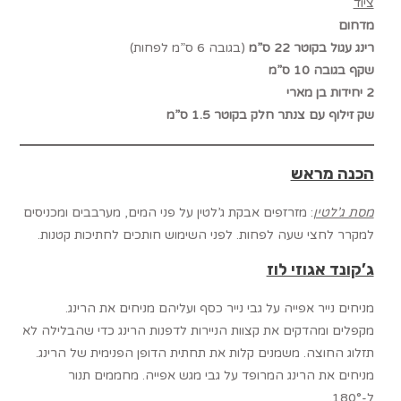
ציוד
מדחום
רינג עגול בקוטר 22 ס”מ
(בגובה 6 ס”מ לפחות)
שקף בגובה 10 ס”מ
2 יחידות בן מארי
שק זילוף עם צנתר חלק בקוטר 1.5 ס”מ
הכנה מראש
מסת ג’לטין
: מזרזפים אבקת ג’לטין על פני המים, מערבבים ומכניסים
למקרר לחצי שעה לפחות. לפני השימוש חותכים לחתיכות קטנות.
ג’קונד אגוזי לוז
מניחים נייר אפייה על גבי נייר כסף ועליהם מניחים את הרינג.
מקפלים ומהדקים את קצוות הניירות לדפנות הרינג כדי שהבלילה לא
תזלוג החוצה. משמנים קלות את תחתית הדופן הפנימית של הרינג.
מניחים את הרינג המרופד על גבי מגש אפייה. מחממים תנור
ל-180°.