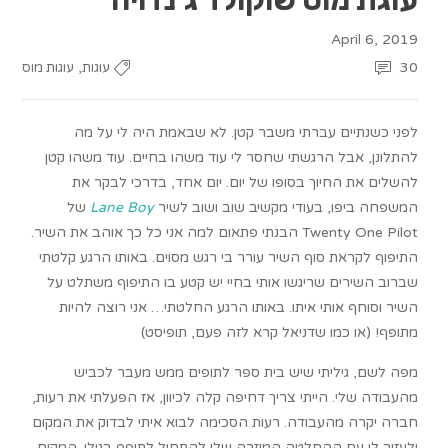
April 6, 2019
,
30
עוגות
עוגות מוס
לפני כשנתיים עברתי משבר קטן. לא שבאמת היה לי על מה
להתלונן, אבל הרגשתי שחסר לי עוד משהו בחיים. עוד משהו קטן
להשלים את החיוך בסופו של יום. יום אחד, בדרכי לבקר את
המשפחה ביפו, בעודי מקשיב שוב ושוב לשיר
Lane Boy
של
Twenty One Pilot הבנתי פתאום למה אני כל כך אוהב את השיר.
התיפוף לקראת סוף השיר עורר בי רגש מסוים. באותו הרגע קלטתי
שברוב השירים שריגשו אותי בחיי יש קטע בו התיפוף משתלט על
השיר וסוחף אותי איתו. באותו הרגע החלטתי… אני רוצה להיות
מתופף! (או כמו שדניאל קרא לזה פעם, תופיסט)
מפה לשם, גיליתי שיש בית ספר לתופים ממש מעבר לכביש
מהעבודה שלי. הייתי צריך דחיפה קלה לכיוון, אז הפעלתי את רעות,
חברה יקרה מהעבודה. רעות הסכימה לבוא איתי לבדוק את המקום
ולעזור לי עם ההחלטה המוזרה שלי להתחיל לתופף בגילי. המקום,