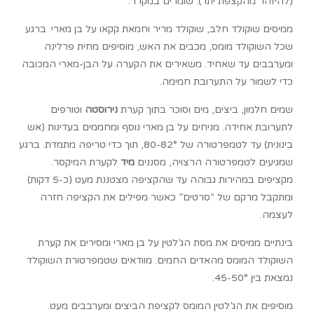
(להיזהר מהקצפת יתר). שומרים במקרר.
ממיסים שוקולד חלב, שוקולד מריר וחמאת קקאו על בן מארי. ברגע
שכל השוקולד מומס, מכבים את האש, מוסיפים מחית פרלינה
ומערבבים עד שאחיד. משאירים את הקערה על הבן-מארי המכובה
כדי לשמור על התערובת חמימה.
שמים חלמון, ביצים, מים וסוכר בתוך קערת
נירוסטה
וטורפים
לתערובת אחידה. מניחים על בן מארי נוסף ומחממים בעדינות (אש
בינונית) עד לטמפרטורה של 80-82°, תוך כדי טריפה מתמדת. ברגע
שמגיעים לטמפרטורה הרצויה, מסננים
מיד
לקערת המיקסר.
מקציפים במהירות גבוהה עד שהקציפה מצטננת מעט (כ-5 דקות)
ומתקבל מרקם של “סרטים” כאשר מפילים את הקציפה חזרה
לעצמה.
בינתיים ממיסים את מסת הג’לטין על בן מארי ומסירים את קערת
השוקולד המומס מהאדים החמים. מוודאים שטמפרטורת השוקולד
נמצאת בין 45-50°.
מוסיפים את הג’לטין המומס לקציפת הביצים ומערבבים מעט.