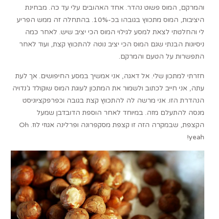
והמרקם, המוס פשוט נהדר. אחד האהובים עלי עד כה. מבחינת
היציבות, המוס מתכווץ בגובהו בכ-10%. בהתחלה זה ממש הפריע
לי והחלטתי לצאת למסע לגילוי המוס הכי יציב שיש. לאחר כמה
ניסיונות הבנתי שגם המוס הכי יציב נוטה להתכווץ קצת, ועוד לאחר
התפשרות על הטעם והמרקם.
חזרתי למתכון שלי. אל דאגה, אני אמשיך במסע החיפושים. אך לעת
עתה, אני חייב לכתוב ולשמור את המתכון לעוגת המוס שוקולד ג’נדויה
הנהדרת הזו. אני מרשה לה להתכווץ קצת בגובה וכפרפקציוניסט
מנסה להתעלם מזה. במיוחד לאחר הוספת הדובדבן שמעל
הקצפת, שבמקרה הזה זו קצפת מסקפרונה ופרלינה אגוזי לוז. Oh
yeah!