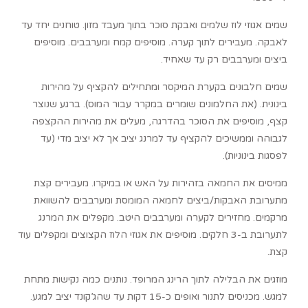
שמים אגוזי לוז שלמים ואבקת סוכר בתוך מעבד מזון. טוחנים יחד עד
לאבקה. מעבירים לתוך קערה. מוסיפים קמח ומערבבים. מוסיפים
ביצים ומערבבים רק עד שאחיד.
שמים חלבונים בקערת המיקסר ומתחילים להקציף על מהירות
בינונית. (את החלמונים שומרים במקרר עבור המוס). ברגע שנוצר
קצף, מוסיפים את הסוכר בהדרגה, מעלים את מהירות ההקצפה
לגבוהה וממשיכים להקציף עד למרנג יציב אך לא יציב מדי (עד
לפסגות בינוניות).
ממיסים את החמאה בזהירות על האש או במיקרו. מעבירים קצת
מתערובת האבקות/ביצים לחמאה המומסת ומערבבים להשוואת
מרקמים. מחזירים לקערה ומערבבים היטב. מקפלים את המרנג
לתערובת ב-3 חלקים. מוסיפים את אגוזי הלוז הקצוצים ומקפלים עוד
קצת.
מוזגים את הבלילה לתוך הרינג המרופד. נותנים כמה נקישות מתחת
למגש. מכניסים לתנור ואופים כ-15 דקות עד שהג’קונד יציב למגע.