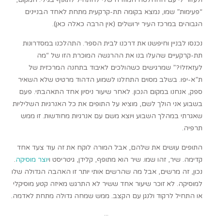
“פעימות” שמו, נמצא בקומה תת-קרקעית מתחת לאחד הבניינים
הגבוהים במרכז העיר ירושלים (אין הרבה כאלה כאן).
נכנסו לבניין וחיפשנו את דרכנו לבית הספר. התהלכנו במסדרונות
תת-קרקעיים שהעלו בנו את ההרגשה המוכרת הזו של “מה
לעזאזל!?” שמרגישים כשהולכים לאיבוד בתחנה המרכזית של
ת”א-יפו. בשלב מסוים התחלנו לשמוע הדהוד מרטיט שלא השאיר
ספק, אנחנו במקום הנכון. לאחר שיעור ניסיון אחד התאהבתי. פעם
בשבוע אני הולך לשם, מוציא על התופים את כל האנרגיות השליליות
שאגרתי במהלך השבוע ויוצא משם עם אנרגיות מחודשות. זו ממש
תרפיה.
התופים עושים את שלהם, אבל המורה לוקח את זה עוד צעד אחד
קדימה. שיר, זהו שמו. שיר הוא מתופף, קלידן, גיטריסט ו
יוצר מוסיקה
.
נכון, זה מרשים, אבל מה שהרשים אותי יותר זו האהבה הגדולה שלו
למוסיקה. לא זוכר שיעור אחד ששיר לא התרגש מאיזה קטע מוסיקלי
או התחיל לרקוד ולנגן עם הקצב. ממש שמחה גדולה מתחת לאדמה.
…