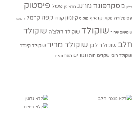
פיסטוק
מסקרפונה
מרנג
פטל
מרציפן
מלון
קפה
קרמל
קינמון
קדאיף
קנווד
פסיפלורה
פקאן
קוקוס
ריקוטה
שוקולד
שוקולד
שוקולד דולצ'ה
שומשום שחור
חלב
שוקולד מריר
שוקולד לבן
שוקולד קינדר
תמרים
שוקולד רובי
שקדים
תות
תפוז
תפוח