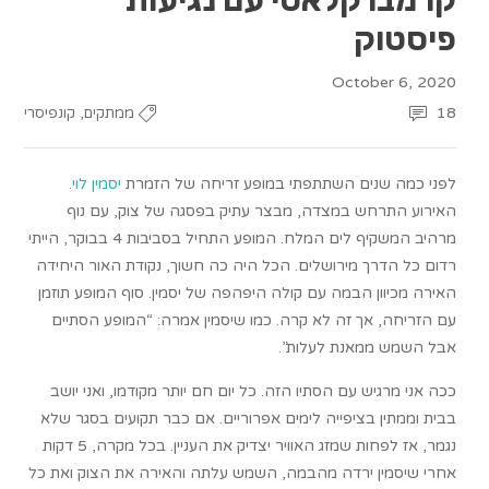
פיסטוק
October 6, 2020
,
18
ממתקים
קונפיסרי
לפני כמה שנים השתתפתי במופע זריחה של הזמרת
יסמין לוי
.
האירוע התרחש במצדה, מבצר עתיק בפסגה של צוק, עם נוף
מרהיב המשקיף לים המלח. המופע התחיל בסביבות 4 בבוקר, הייתי
רדום כל הדרך מירושלים. הכל היה כה חשוך, נקודת האור היחידה
האירה מכיוון הבמה עם קולה היפהפה של יסמין. סוף המופע תוזמן
עם הזריחה, אך זה לא קרה. כמו שיסמין אמרה: “המופע הסתיים
אבל השמש ממאנת לעלות”.
ככה אני מרגיש עם הסתיו הזה. כל יום חם יותר מקודמו, ואני יושב
בבית וממתין בציפייה לימים אפרוריים. אם כבר תקועים בסגר שלא
נגמר, אז לפחות שמזג האוויר יצדיק את העניין. בכל מקרה, 5 דקות
אחרי שיסמין ירדה מהבמה, השמש עלתה והאירה את הצוק ואת כל