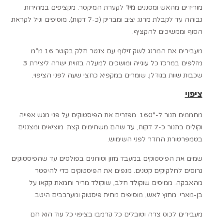
מורידים מהאש ומסננים
מיד
לקערת המיקסר. מקציפים במהירות
גבוהה עד לקבלת מרנג יציב ומבריק (כ-7 דקות). מוסיפים וניל לקראת
הסוף וממשיכים להקציף.
מעבירים את המרנג לשק זילוף עם צנטר חלק בקוטר 16 מ”מ.
מזלפים במרכז כל עוגייה ומושכים למעלה בזווית ישרה ליצירת 3
שכבות שוות בגודלן. שומרים במקפיא כחצי שעה לפני הציפוי.
ציפוי
מחממים תנור ל-160°. מפזרים את הפיסטוקים על פני מגש אפייה
וקולים בתנור כ-7 דקות, עד שהם משחימים קצת. מוציאים ומצננים
בטמפרטורת החדר לפני השימוש.
שמים את הפיסטוקים במעבד מזון וטוחנים בפולסים עד שהפיסטוקים
גרוסים לחלקיקים קטנים. מנפים את הפיסטוקים כדי להיפטר
מהאבקה. ממיסים שוקולד חלב, שוקולד מריר וחמאת קקאו על
בן-מארי. מחוץ לאש, מוסיפים מחית פיסטוק ומערבבים היטב.
מעבירים לכוס צרה וטובלים כל קרמבו בציפוי כל עוד הוא חם