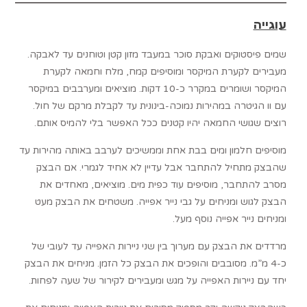
עוגייה
שמים פיסטוקים ואבקת סוכר במעבד מזון קטן וטוחנים עד לאבקה.
מעבירים לקערת המיקסר ומוסיפים קמח, מלח וחמאה לקערת
המיקסר ושומרים במקרר כ-10 דקות. מוציאים ומערבבים במיקסר
עם וו הגיטרה במהירות נמוכה-בינונית עד לקבלת מרקם של חול.
רוצים שגושי החמאה יהיו קטנים ככל האפשר בלי להמיס אותם.
מוסיפים חלמון ומים בבת אחת וממשיכים לערבב באותה מהירות עד
שהבצק מתחיל להתחבר אבל עדיין לא אחיד לגמרי. אם הבצק
מסרב
­ להתחבר, מוסיפים עוד כפית מים. מוציאים, מאחדים את
הבצק לגוש ומניחים על גבי נייר אפייה. משטחים את הבצק מעט
ומניחים נייר אפייה נוסף מעל.
מרדדים את הבצק עם מערוך בין שני ניירות האפייה עד לעובי של
כ-4 מ”מ. מסובבים והופכים את הבצק כל הזמן. מניחים את הבצק
יחד עם ניירות האפייה על מגש ומעבירים לקירור של שעה לפחות.