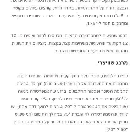
כשהבצק נוקשה וקר מספיק מסירים את ניירות האפייה ומניחים את
הבצק חזרה על אחד הניירות. בחדר קריר, קורצים עיגולים בקוטר
כ-5 ס”מ מהבצק ומניחים על מגש עם נייר אפייה. שומרים במקפיא
ומחממים תנור ל-175°.
ברגע שמגיעים לטמפרטורה הרצויה, מכניסים לתנור ואופים כ-10-
12 דקות עד שהעוגיות משחימות קצת בקצוות. מוציאים את העוגיות
מהתנור ומצננים מעט בטמפרטורת החדר.
מרנג שוויצרי
שמים חלבונים, סוכר ומלח בתוך קערת
נירוסטה
וטורפים היטב.
מחממים את התערובת על בן מארי (אש בינונית) תוך כדי טריפה
להמסת הסוכר ופסטור החלבונים. ברגע שהטמפרטורה מגיעה
ל-60°, מנמיכים את האש וממשיכים לטרוף כ-5 דקות נוספות
(
או
מביאים את הטמפרטורה ל-70° וטורפים למשך דקה אחת). יש
לוודא שהטמפרטורה לא עוברת 75° במהלך החימום (אני פשוט
מנמיך או מכבה את האש בהתאם וכך שומר על הטמפרטורה בין
60° ל-70°).