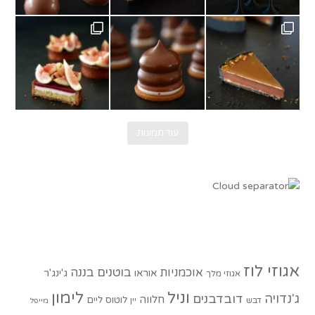
גשם בוא כבר.
תחילה עם טארטלט תאנים ופטל. מתכון של @au
Ch
עוד תמונות
אגוזי לוז
בוטנים
בננה
אוכמניות
אוראו
ג'ינג'ר
אגוזי מלך
וניל
לימון
ג'נדויה
דובדבנים
חלווה
לוטוס
ליים
דבש
יין
מייפל