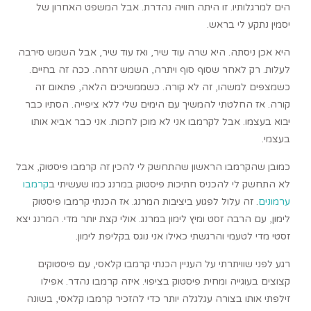
הים למרגלותיו. זו היתה חוויה נהדרת. אבל המשפט האחרון של
יסמין נתקע לי בראש.
היא אכן ניסתה. היא שרה עוד שיר, ואז עוד שיר, אבל השמש סירבה
לעלות. רק לאחר שסוף סוף ויתרה, השמש זרחה. ככה זה בחיים.
כשמצפים למשהו, זה לא קורה. כשממשיכים הלאה, פתאום זה
קורה. אז החלטתי להמשיך עם הימים שלי ללא ציפייה. הסתיו כבר
יבוא בעצמו. אבל לקרמבו אני לא מוכן לחכות. אני כבר אביא אותו
בעצמי.
כמובן שהקרמבו הראשון שהתחשק לי להכין זה קרמבו פיסטוק, אבל
לא התחשק לי להכניס חתיכות פיסטוק במרנג כמו שעשיתי ב
קרמבו
ערמונים
. זה עלול לפגוע ביציבות המרנג. אז הכנתי קרמבו פיסטוק
לימון, עם הרבה זסט ומיץ לימון במרנג. אולי קצת יותר מדי. המרנג יצא
זסטי מדי לטעמי והרגשתי כאילו אני נוגס בקליפת לימון.
רגע לפני שוויתרתי על העניין הכנתי קרמבו קלאסי, עם פיסטוקים
קצוצים בעוגייה ומחית פיסטוק בציפוי. איזה קרמבו נהדר. אפילו
זילפתי אותו בצורה עגלגלה יותר כדי להזכיר קרמבו קלאסי, בשונה