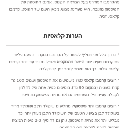
מהקרמבו המודרני בעל המראה הקונוסי. אמנם התוספת של
הפיסטוק מגניבה, היא מעודנת ממש. מכאן השם של הפוסט. קרמבו
קלאסי, זכית.
הערות קלאסיות
* בדרך כלל אני ממליץ לשמור על הקרמבו במקרר. הפעם גיליתי
שהקרמבו טעים יותר
היישר מהמקפיא
ואפילו מזכיר עוד יותר קרמבו
קלאסי. פלוס, כך הוא נשמר ליותר זמן. לשיקולכם.
* רוצים
קרמבו קלאסי נטו
? משמיטים את הפיסטוק ושמים 100 גר’
קמח בעוגייה (במקום 90 גר’). מוסיפים כפית אחת וניל לחלמון
לקבלת עוגיית וניל. משמיטים גם את מחית הפיסטוק מהציפוי.
* רוצים
קרמבו יותר פיסטוקי
? מחליפים שוקולד חלב ושוקולד מריר
בשוקולד לבן בציפוי. הטעם של השוקולד הלבן מעודן יותר וכך
מבליט יותר את מחית הפיסטוק. ניתן גם להוסיף 2-3 טיפות תמצית
פיסטוק למרנג לקראת סוף ההקצפה.