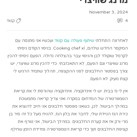
November 3, 2024
4
קנווד
לאחרונה התחלתי
שיתוף פעולה עם קנווד
ועכשיו אני מתנסה עם
המיקסר החדש שלהם, Cooking chef xl. בניסוי הקודם ניסיתי
לקרמל שוקולד לבן והניסוי עבר בהצלחה גדולה. הפעם ניסיתי להכין
מרנג שוויצרי וגם הפעם, לא התאכזבתי. כדי להכין מרנג שוויצרי, יש
צורך בפסטור החלבונים לפני ההקצפה, תהליך שתמיד הרגיש לי
קצת מעיק. לא הפעם.
אין לי גז בבית. יש לי אינדוקציה. אינדוקציה שהורסת לי את קריאת
הטמפרטורה של המדחום במקרה ואני צריך קריאה מתמשכת
במהלך הבישול. לכן, כשאני מפסטר חלבונים אני חייב להוציא את
כירת הגז הניידת שלי, לחבר את בלון הגז, להניח מעל כל זה סיר בן
מרי ורק אז את קערת החלבונים. במהלך הבישול, אני טורף את
קציפת החלבונים תוך כדי קריאת הטמפרטורה ומדידת הזמן שחלף.