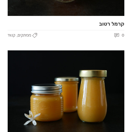
קרמל רטוב
,
0
ממתקים
קנווד