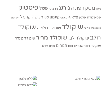
פיסטוק
מסקרפונה
מרנג
פטל
מרציפן
מלון
קפה
קרמל
קינמון
קדאיף
קנווד
פסיפלורה
פקאן
קוקוס
ריקוטה
שוקולד
שוקולד
שוקולד דולצ'ה
שומשום שחור
חלב
שוקולד מריר
שוקולד לבן
שוקולד קינדר
תמרים
שוקולד רובי
שקדים
תות
תפוז
תפוח