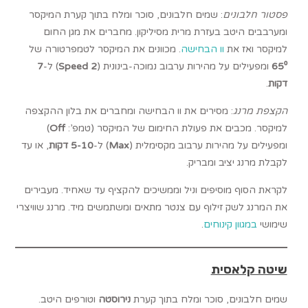
פסטור חלבונים
: שמים חלבונים, סוכר ומלח בתוך קערת המיקסר
ומערבבים היטב בעזרת מרית מסיליקון. מחברים את מגן החום
למיקסר ואז את
וו הבחישה
. מכוונים את המיקסר לטמפרטורה של
65⁰
ומפעילים על מהירות ערבוב נמוכה-בינונית (
Speed 2
) ל-
7
דקות
.
הקצפת מרנג
: מסירים את וו הבחישה ומחברים את בלון ההקצפה
למיקסר. מכבים את פעולת החימום של המיקסר (טמפ’:
Off
)
ומפעילים על מהירות ערבוב מקסימלית (
Max
) ל-
5-10 דקות
, או עד
לקבלת מרנג יציב ומבריק.
לקראת הסוף מוסיפים וניל וממשיכים להקציף עד שאחיד. מעבירים
את המרנג לשק זילוף עם צנטר מתאים ומשתמשים מיד. מרנג שוויצרי
שימושי
במגוון קינוחים
.
שיטה קלאסית
שמים חלבונים, סוכר ומלח בתוך קערת
נירוסטה
וטורפים היטב.