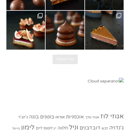
גשם בוא כבר.
תחילה עם טארטלט תאנים ופטל. מתכון של @au
Ch
עוד תמונות
אגוזי לוז
בוטנים
בננה
אוכמניות
אוראו
ג'ינג'ר
אגוזי מלך
וניל
לימון
ג'נדויה
דובדבנים
חלווה
לוטוס
ליים
דבש
יין
מייפל