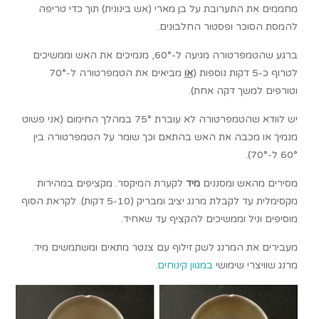
מחממים את התערובת על בן מארי (אש בינונית) תוך כדי טריפה
להמסת הסוכר ופסטור החלבונים.
ברגע שהטמפרטורה מגיעה ל-60°, מנמיכים את האש וממשיכים
לטרוף כ-5 דקות נוספות (
או
מביאים את הטמפרטורה ל-70°
וטורפים למשך דקה אחת).
יש לוודא שהטמפרטורה לא עוברת 75° במהלך החימום (אני פשוט
מנמיך או מכבה את האש בהתאם וכך שומר על הטמפרטורה בין
60° ל-70°).
מסירים מהאש ומסננים
מיד
לקערת המיקסר. מקציפים במהירות
מקסימלית עד לקבלת מרנג יציב ומבריק (5-10 דקות). לקראת הסוף
מוסיפים וניל וממשיכים להקציף עד שאחיד.
מעבירים את המרנג לשק זילוף עם צנטר מתאים ומשתמשים מיד.
מרנג שוויצרי שימושי
במגוון קינוחים
.