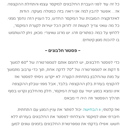
כל זה עוד לפני העברת החלבונים למיקסר עצמו והתחלת ההקצפה.
אז… אפשר להבין למה אני רואה בזה כמטלה מעיקה. הודות
לאינדוקציה המובנית של המיקסר החדש, כל העניין הזה נחסך ממני.
כל מה שאני צריך לעשות זה לזרוק הכל ישירות לקערת המיקסר,
ללחוץ על כמה כפתורים וזהו. יש מרנג שוויצרי. מכאן, ניתן להשתמש
בו להכנת מגוון קינוחים.
– פסטור חלבונים –
כדי לפסטר חלבונים, יש לחמם אותם לטמפרטורה של 60° למשך
5 דקות או לטמפרטורה של 70° לדקה אחת, תוך כדי ערבוב מתמשך
על מנת שהחלבון בתחתית הקערה לא ייקרש. ניסיתי לפסטר ואז
להקציף בעזרת בלון ההקצפה בלבד, אבל מפני שבלון ההקצפה
אינו נמצא במגע ישיר עם קערת המיקסר, חלק מהחלבון נקרש בסוף
תהליך הפסטור וזה היה די מבאס.
ואז קלטתי,
וו הבחישה
יכול לפתור את עניין המגע עם התחתית.
חיברתי אותו למיקסר והצלחתי לפסטר את החלבונים בעזרתו ללא
חשש. אפילו בדקתי את טמפרטורת החלבונים בזמנים שונים למען