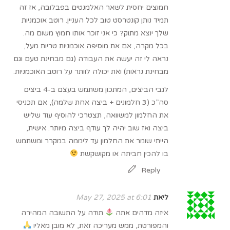
חמוצים יחסית לשאר האלמנטים בפבלובה, אז זה
תמיד נותן קונטרסט טוב לכל העניין. רוטב אוכמניות
שלך יוצא מתוק? כי אני זוכר אותו חמוץ משום מה.
בכל מקרה, אם את מוסיפה אוכמניות טריות מעל,
נראה לי זה יעשה את העבודה (גם מבחינת טעם וגם
מבחינת נראות) ואת יכולה לוותר על רוטב האוכמניות.
לגבי הביצים, המתכון משתמש בעצם ב-4 ביצים
סה”כ (3 חלמונים + ביצה אחת שלמה), אם תכניסי
את החלמון למשוואה, תצטרכי להוסיף עוד שליש
ביצה ואז שוב יהיה לך עודף ביצה מיותר. אישית,
הייתי שומר את החלמון עד ליממה במקרר ומשתמש
בו להכין חביתה או מקושקשת
Reply
ליאת
May 27, 2025 at 6:01
איזה מדהים אתה
תודה על התשובה המהירה
והמפורטת, ממש מעריכה זאת, לא מובן מאליו