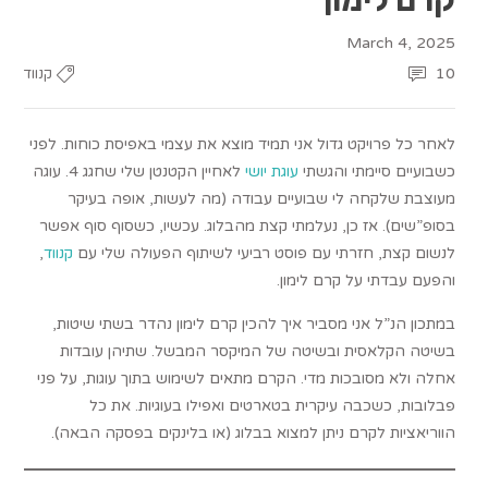
March 4, 2025
10
קנווד
לאחר כל פרויקט גדול אני תמיד מוצא את עצמי באפיסת כוחות. לפני
כשבועיים סיימתי והגשתי
עוגת יושי
לאחיין הקטנטן שלי שחגג 4. עוגה
מעוצבת שלקחה לי שבועיים עבודה (מה לעשות, אופה בעיקר
בסופ”שים). אז כן, נעלמתי קצת מהבלוג. עכשיו, כשסוף סוף אפשר
לנשום קצת, חזרתי עם פוסט רביעי לשיתוף הפעולה שלי עם
קנווד
,
והפעם עבדתי על קרם לימון.
במתכון הנ”ל אני מסביר איך להכין קרם לימון נהדר בשתי שיטות,
בשיטה הקלאסית ובשיטה של המיקסר המבשל. שתיהן עובדות
אחלה ולא מסובכות מדי. הקרם מתאים לשימוש בתוך עוגות, על פני
פבלובות, כשכבה עיקרית בטארטים ואפילו בעוגיות. את כל
הווריאציות לקרם ניתן למצוא בבלוג (או בלינקים בפסקה הבאה).