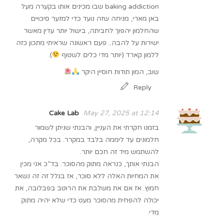
baking addiction שבו מכינים אותו בקערה מעל
באן מארי, מניחה שזה נועד כדי למזער סיכויים
שהחלמון יהפוך לחביתה, בישול יותר עדין מאשר
ישירות על להבה.. פעם ראשונה שראיתי מתכון כזה
ללמון קארד (יותר מדי כלים לשטוף
).
שוב, המון תודות חוסיין היקר
Reply
Cake Lab
May 27, 2025 at 12:14
בזמנו חקרתי את העניין, והבנתי שניתן לשמור
חלמונים עד ליממה בלבד במקרר. בכל מקרה,
להשתמש מיד זה חכם יותר.
הבנתי אותך, כנראה מתוק מהסוכר. בד”כ אני מכין
את המחיות האלה ללא סוכר, אז בגלל זה זה נשאר
חמוץ. אז אם את משלבת את הרוטב בפבלובה, את
יכולה להפחית מהסוכר מעט כדי שלא יהיה מתוק
מדי.