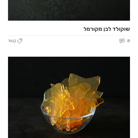
שוקולד לבן מקורמל
8
קנווד