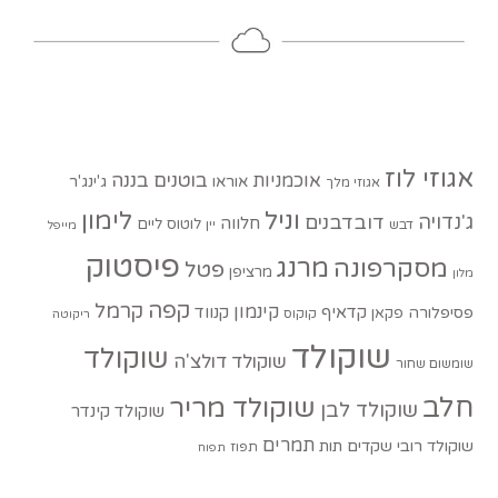
אגוזי לוז
בוטנים
בננה
אוכמניות
אוראו
ג'ינג'ר
אגוזי מלך
וניל
לימון
ג'נדויה
דובדבנים
חלווה
לוטוס
ליים
דבש
יין
מייפל
פיסטוק
מסקרפונה
מרנג
פטל
מרציפן
מלון
קפה
קרמל
קינמון
קדאיף
קנווד
פסיפלורה
פקאן
קוקוס
ריקוטה
שוקולד
שוקולד
שוקולד דולצ'ה
שומשום שחור
חלב
שוקולד מריר
שוקולד לבן
שוקולד קינדר
תמרים
שוקולד רובי
שקדים
תות
תפוז
תפוח