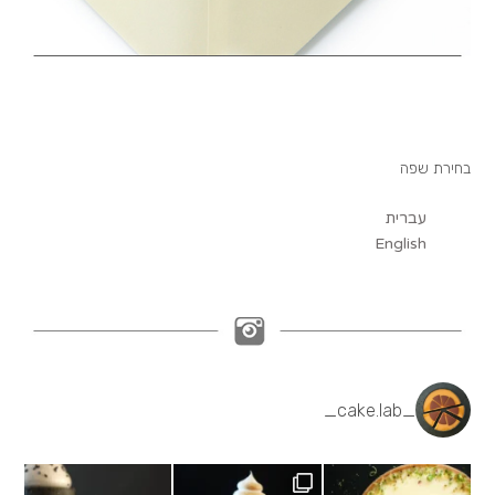
בחירת שפה
עברית
English
_cake.lab_
Black sesame cream, salted caramel, black
Lemon meringue tartlet,