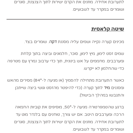
לתערובת אחידה. מוזגים את הקרם ישירות לתוך הצנצנת, סוגרים
ושומרים במקרר עד לשבועיים.
שיטה קלאסית
מכינים קערה נקייה ושמים עליה מסננת
דקה
. שומרים בצד.
שמים זסט לימון, מיץ לימון, סוכר, חלמונים וביצה בתוך קלחת
ומערבבים. מחממים על אש בינונית, תוך כדי ערבוב נמרץ עם מטרפה
כדי שהחלמון לא ייקרש.
כאשר התערובת מתחילה להסמיך (או מגיעה ל-84°) מסירים מהאש
ומסננים
מיד
לתוך קערה (כדי להיפטר מהזסט וגושי ביצה שייתכן
והתגבשו במהלך הבישול).
ברגע שהטמפרטורה מגיעה ל-50°, מוסיפים את קוביות החמאה
הרכה ומערבבים היטב. אם יש צורך, טוחנים עם בלנדר מוט עד
לתערובת אחידה. מוזגים את הקרם ישירות לתוך הצנצנת, סוגרים
ושומרים במקרר עד לשבועיים.