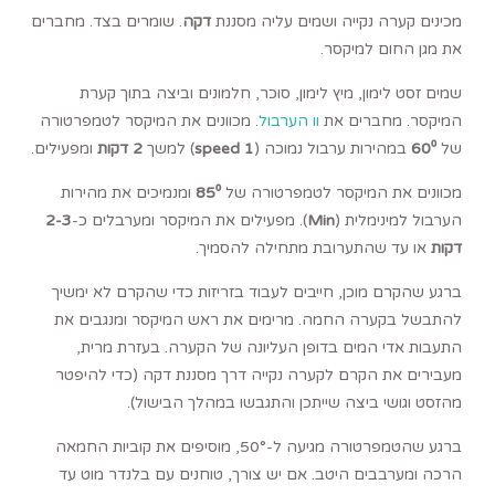
מכינים קערה נקייה ושמים עליה מסננת
דקה
. שומרים בצד. מחברים
את מגן החום למיקסר.
שמים זסט לימון, מיץ לימון, סוכר, חלמונים וביצה בתוך קערת
המיקסר. מחברים את
וו הערבול
. מכוונים את המיקסר לטמפרטורה
של
⁰
60
במהירות ערבול נמוכה (
speed 1
) למשך
2 דקות
ומפעילים.
מכוונים את המיקסר לטמפרטורה של
85⁰
ומנמיכים את מהירות
הערבול למינימלית (
Min
). מפעילים את המיקסר ומערבלים כ-
2-3
דקות
או עד שהתערובת מתחילה להסמיך.
ברגע שהקרם מוכן, חייבים לעבוד בזריזות כדי שהקרם לא ימשיך
להתבשל בקערה החמה. מרימים את ראש המיקסר ומנגבים את
התעבות אדי המים בדופן העליונה של הקערה. בעזרת מרית,
מעבירים את הקרם לקערה נקייה דרך מסננת דקה (כדי להיפטר
מהזסט וגושי ביצה שייתכן והתגבשו במהלך הבישול).
ברגע שהטמפרטורה מגיעה ל-50°, מוסיפים את קוביות החמאה
הרכה ומערבבים היטב. אם יש צורך, טוחנים עם בלנדר מוט עד