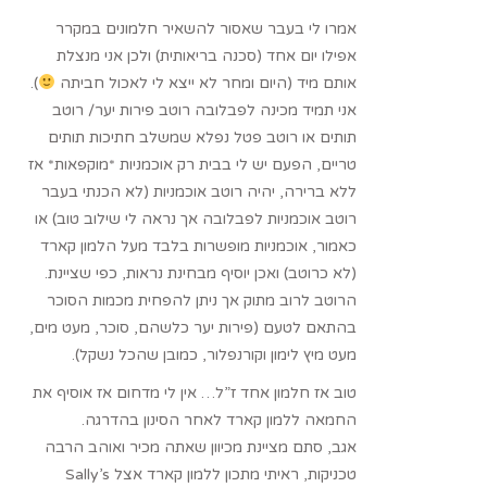
אמרו לי בעבר שאסור להשאיר חלמונים במקרר
אפילו יום אחד (סכנה בריאותית) ולכן אני מנצלת
אותם מיד (היום ומחר לא ייצא לי לאכול חביתה
).
אני תמיד מכינה לפבלובה רוטב פירות יער/ רוטב
תותים או רוטב פטל נפלא שמשלב חתיכות תותים
טריים, הפעם יש לי בבית רק אוכמניות *מוקפאות* אז
ללא ברירה, יהיה רוטב אוכמניות (לא הכנתי בעבר
רוטב אוכמניות לפבלובה אך נראה לי שילוב טוב) או
כאמור, אוכמניות מופשרות בלבד מעל הלמון קארד
(לא כרוטב) ואכן יוסיף מבחינת נראות, כפי שציינת.
הרוטב לרוב מתוק אך ניתן להפחית מכמות הסוכר
בהתאם לטעם (פירות יער כלשהם, סוכר, מעט מים,
מעט מיץ לימון וקורנפלור, כמובן שהכל נשקל).
טוב אז חלמון אחד ז”ל… אין לי מדחום אז אוסיף את
החמאה ללמון קארד לאחר הסינון בהדרגה.
אגב, סתם מציינת מכיוון שאתה מכיר ואוהב הרבה
טכניקות, ראיתי מתכון ללמון קארד אצל Sally’s