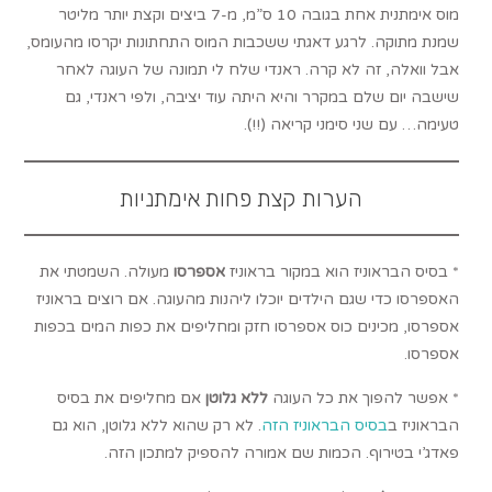
מוס אימתנית אחת בגובה 10 ס”מ, מ-7 ביצים וקצת יותר מליטר
שמנת מתוקה. לרגע דאגתי ששכבות המוס התחתונות יקרסו מהעומס,
אבל וואלה, זה לא קרה. ראנדי שלח לי תמונה של העוגה לאחר
שישבה יום שלם במקרר והיא היתה עוד יציבה, ולפי ראנדי, גם
טעימה… עם שני סימני קריאה (!!).
הערות קצת פחות אימתניות
* בסיס הבראוניז הוא במקור בראוניז
אספרסו
מעולה. השמטתי את
האספרסו כדי שגם הילדים יוכלו ליהנות מהעוגה. אם רוצים בראוניז
אספרסו, מכינים כוס אספרסו חזק ומחליפים את כפות המים בכפות
אספרסו.
* אפשר להפוך את כל העוגה
ללא גלוטן
אם מחליפים את בסיס
הבראוניז ב
בסיס הבראוניז הזה
. לא רק שהוא ללא גלוטן, הוא גם
פאדג’י בטירוף. הכמות שם אמורה להספיק למתכון הזה.