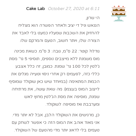
Cake Lab
October 27, 2020 at 6:11
הי שרון,
הגנאש וניל די יציב ולאחר הפשרה הוא מצליח
להחזיק את השכבות שמעליו כמעט בלי לאבד את
הצורה שלו, ויותר חשוב, הטעם והמרקם שלו.
גודלו? קוטר: 22 ס”מ, גובה: 3 ס”מ. כשאת מכינה
מוס משמנת ללא מייצבים נוספים, תוסיפי 5 גר’ מסת
ג’לטין לכל 100 גר’ שמנת. כמובן, זה כלל אצבע
כללי כזה, לפעמים רק אחרי ניסוי וטעייה מגלים את
הכמות המתאימה (במיוחד שיש כאן שוקולד שמוסיף
לייצוב המוס בעצמו). מה שאת עושה, את מרתיחה
שמנת, מוסיפה את מסת הג’לטין מחוץ לאש
ומערבבת ואז מוסיפה לשוקולד.
כן, מרגישים את השוקולד הלבן, אבל לא יותר מדי.
אני מאוד אוהב את המוס הזה כי אפשר לשחק עם
טעמים בלי לדאוג יותר מדי מהטעם של השוקולד.