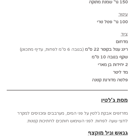
150 גר’ שמנת מתוקה
עיטור
100 גר’ פטל טרי
ציוד
מדחום
רינג עגול בקוטר 22 ס”מ
(בגובה 6 ס”מ לפחות, עדיף מתכוונן)
שקף בגובה 10 ס”מ
2 יחידות בן מארי
מד ליטר
פלטה מדורגת קטנה
מסת ג’לטין
מזרזפים אבקת ג’לטין על פני המים, מערבבים ומכניסים למקרר
לחצי שעה לפחות. לפני השימוש חותכים לחתיכות קטנות.
גנאש וניל מוקצף