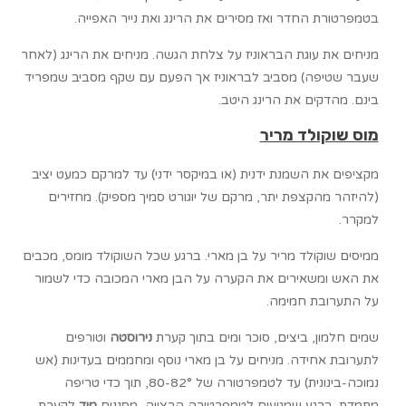
בטמפרטורת החדר ואז מסירים את הרינג ואת נייר האפייה.
מניחים את עוגת הבראוניז על צלחת הגשה. מניחים את הרינג (לאחר
שעבר שטיפה) מסביב לבראוניז אך הפעם עם שקף מסביב שמפריד
בינם. מהדקים את הרינג היטב.
מוס שוקולד מריר
מקציפים את השמנת ידנית (או במיקסר ידני) עד למרקם כמעט יציב
(להיזהר מהקצפת יתר, מרקם של יוגורט סמיך מספיק). מחזירים
למקרר.
ממיסים שוקולד מריר על בן מארי. ברגע שכל השוקולד מומס, מכבים
את האש ומשאירים את הקערה על הבן מארי המכובה כדי לשמור
על התערובת חמימה.
שמים חלמון, ביצים, סוכר ומים בתוך קערת
נירוסטה
וטורפים
לתערובת אחידה. מניחים על בן מארי נוסף ומחממים בעדינות (אש
נמוכה-בינונית) עד לטמפרטורה של 80-82°, תוך כדי טריפה
מתמדת. ברגע שמגיעים לטמפרטורה הרצויה, מסננים
מיד
לקערת