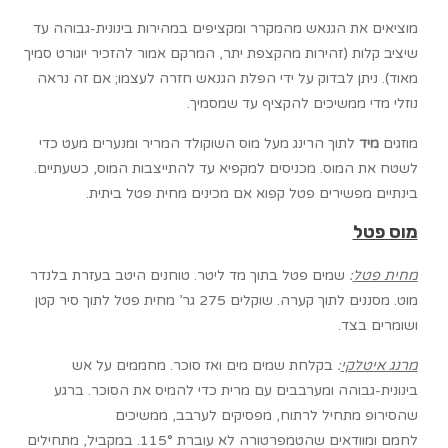
מוציאים את הגנאש מהמקרר ומקציפים במהירות בינונית-גבוהה עד
שיציב קלות (זהירות מהקצפת יתר, המרקם אמור להזכיר יוגורט סמיך
מאוד). ניתן לבדוק על ידי הפלת הגנאש חזרה לעצמו; אם זה נראה
נוזלי מדי ממשיכים להקציף עד שמסמיך.
מוזגים
מיד
לתוך הרינג מעל מוס השוקולד המריר ומנערים מעט כדי
לשטח את המוס. מכניסים למקפיא עד להתייצבות המוס, כשעתיים.
בינתיים מפשירים פטל קפוא אם מכינים מחית פטל ביתית.
מוס פטל
מחית פטל
:
שמים פטל בתוך מד ליטר. טוחנים היטב בעזרת בלנדר
מוט. מסננים לתוך קערה. שוקלים 275 גר’ מחית פטל לתוך סיר קטן
ושומרים בצד.
מרנג איטלקי
:
בקלחת שמים מים ואז סוכר. מחממים על אש
בינונית-גבוהה ומערבבים עם מרית כדי להמיס את הסוכר. ברגע
שהסירופ מתחיל לרתוח, מפסיקים לערבב, ממשיכים
לחמם ומוודאים שהטמפרטורה לא עוברת 115°. במקביל, מתחילים