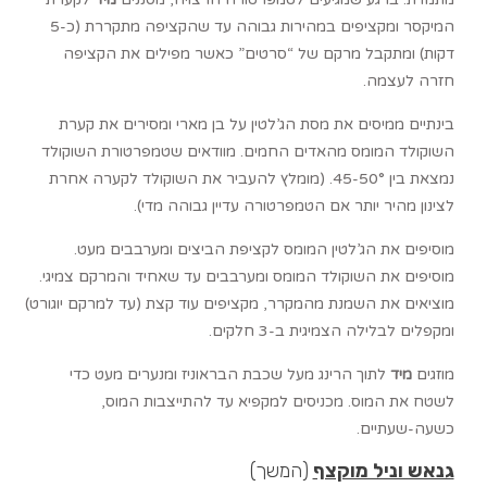
המיקסר ומקציפים במהירות גבוהה עד שהקציפה מתקררת (כ-5
דקות) ומתקבל מרקם של “סרטים” כאשר מפילים את הקציפה
חזרה לעצמה.
בינתיים ממיסים את מסת הג’לטין על בן מארי ומסירים את קערת
השוקולד המומס מהאדים החמים. מוודאים שטמפרטורת השוקולד
נמצאת בין 45-50°. (מומלץ להעביר את השוקולד לקערה אחרת
לצינון מהיר יותר אם הטמפרטורה עדיין גבוהה מדי).
מוסיפים את הג’לטין המומס לקציפת הביצים ומערבבים מעט.
מוסיפים את השוקולד המומס ומערבבים עד שאחיד והמרקם צמיגי.
מוציאים את השמנת מהמקרר, מקציפים עוד קצת (עד למרקם יוגורט)
ומקפלים לבלילה הצמיגית ב-3 חלקים.
מוזגים
מיד
לתוך הרינג מעל שכבת הבראוניז ומנערים מעט כדי
לשטח את המוס. מכניסים למקפיא עד להתייצבות המוס,
כשעה-שעתיים.
גנאש וניל מוקצף
(המשך)