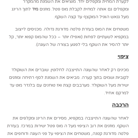
לקערת המחית ומקפלים יחד. מוציאים את השמנת מהמקרר
ומקפלים גם אותה למחית לקבלת מוס פטל. מוזגים
מיד
לתוך הרינג
מעל גנאש הווניל המוקצף עד קצה השקף.
משטחים את המוס בעזרת פלטה מדורגת גדולה. מכניסים לייצוב
במקפיא לשעתיים לפחות (ואפילו יותר – ככל שהמוס קפוא יותר, קל
יותר להסיר את השקף בלי לפגוע בצורה של העוגה).
ציפוי
מכינים רק לאחר שהעוגה התייצבה לחלוטין. שוברים את השוקולד
לקוביות ושמים בתוך קערה. מביאים את השמנת לסף רתיחה ומוזגים
ישירות מעל השוקולד. מערבבים קצת ואז טוחנים עם בלנדר מוט עד
למרקם אחיד.
הרכבה
לאחר שהעוגה התייצבה במקפיא, מסירים את הרינג ומקלפים את
השקף. מוזגים את רוב הציפוי מעל ה מוס פטל ישירות במרכז. בעזרת
פלטה מדורגת קטנה, משטחים את הציפוי על פני העוגה ודוחפים את