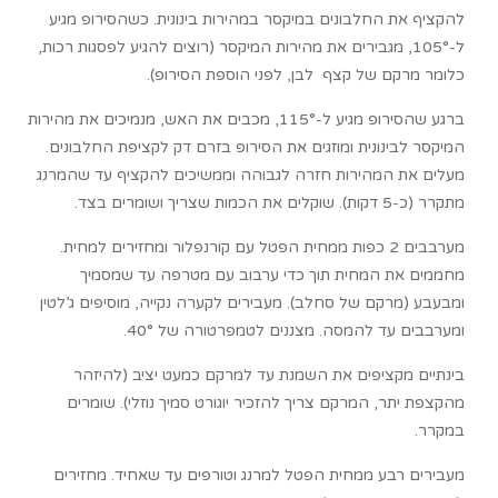
להקציף את החלבונים במיקסר במהירות בינונית. כשהסירופ מגיע
ל-105°, מגבירים את מהירות המיקסר (רוצים להגיע לפסגות רכות,
כלומר מרקם של קצף לבן, לפני הוספת הסירופ).
ברגע שהסירופ מגיע ל-115°, מכבים את האש, מנמיכים את מהירות
המיקסר לבינונית ומוזגים את הסירופ בזרם דק לקציפת החלבונים.
מעלים את המהירות חזרה לגבוהה וממשיכים להקציף עד שהמרנג
מתקרר (כ-5 דקות). שוקלים את הכמות שצריך ושומרים בצד.
מערבבים 2 כפות ממחית הפטל עם קורנפלור ומחזירים למחית.
מחממים את המחית תוך כדי ערבוב עם מטרפה עד שמסמיך
ומבעבע (מרקם של סחלב). מעבירים לקערה נקייה, מוסיפים ג’לטין
ומערבבים עד להמסה. מצננים לטמפרטורה של 40°.
בינתיים מקציפים את השמנת עד למרקם כמעט יציב (להיזהר
מהקצפת יתר, המרקם צריך להזכיר יוגורט סמיך נוזלי). שומרים
במקרר.
מעבירים רבע ממחית הפטל למרנג וטורפים עד שאחיד. מחזירים