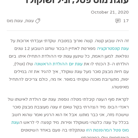
October 21, 2020
,
17
עוגות
עוגות מוס
זה היה שבוע קשה. קשה וארוך במטבח. שקדתי ועבדתי ארוכות על
עוגת קונסטרוקציה
מפורטת לאחיין הבכור שחגג השבוע 12 שנים
נפלאות. למען האמת, כל שיגעון עוגות ימי ההולדת התחילו איתו. ביום
הולדתו ה-3 הכנתי לו את
עוגת יום ההולדת הראשונה
שלו (ושלי),
עם חיות מבצק סוכר מעל עוגת שוקולד, איך להגיד את זה במילים
יפות, מתערובת מוכנה שקניתי בסופר. אז מה, כולם צריכים להתחיל
מאיפשהו.
לקראת סוף העוגה קיבלתי מטלה נוספת: עוגת יום הולדת לאישתו של
ראנדי הבוס. מיד הצהרתי בקול שאם זו עוגה מעוצבת מבצק סוכר
שישכח מזה, אני כבר מותש. אבל אז הוא הרגיע ואמר שהוא חשב
בכלל על עוגה כלשהי משוקולד ופירות. מיד קפצה לי לראש ה
עוגת
מוס פטל המהפנטת הזו
שנתקלתי בה פעם באחד השיטוטים
האינסופיים שלי בפינטרסט.