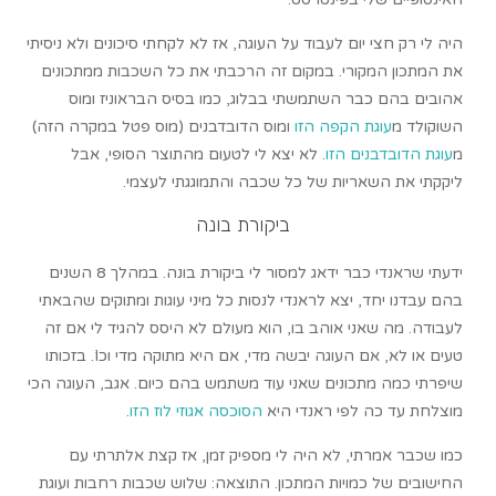
היה לי רק חצי יום לעבוד על העוגה, אז לא לקחתי סיכונים ולא ניסיתי
את המתכון המקורי. במקום זה הרכבתי את כל השכבות ממתכונים
אהובים בהם כבר השתמשתי בבלוג, כמו בסיס הבראוניז ומוס
השוקולד מ
עוגת הקפה הזו
ומוס הדובדבנים (מוס פטל במקרה הזה)
מ
עוגת הדובדבנים הזו
. לא יצא לי לטעום מהתוצר הסופי, אבל
ליקקתי את השאריות של כל שכבה והתמוגגתי לעצמי.
ביקורת בונה
ידעתי שראנדי כבר ידאג למסור לי ביקורת בונה. במהלך 8 השנים
בהם עבדנו יחד, יצא לראנדי לנסות כל מיני עוגות ומתוקים שהבאתי
לעבודה. מה שאני אוהב בו, הוא מעולם לא היסס להגיד לי אם זה
טעים או לא, אם העוגה יבשה מדי, אם היא מתוקה מדי וכו’. בזכותו
שיפרתי כמה מתכונים שאני עוד משתמש בהם כיום. אגב, העוגה הכי
מוצלחת עד כה לפי ראנדי היא
הסוכסה אגוזי לוז הזו
.
כמו שכבר אמרתי, לא היה לי מספיק זמן, אז קצת אלתרתי עם
החישובים של כמויות המתכון. התוצאה: שלוש שכבות רחבות ועוגת