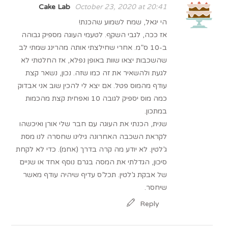
Cake Lab
October 23, 2020 at 20:41
הי יגאל, שמח לשמוע שהכנת!
אז ככה, לגבי השקף. לטעמי העוגה מספיק גבוהה
ב-10 ס”מ. אחרי שחילצתי אותה מהרינג שמתי לב
שהשכבות יצאו שוות באופן נפלא, אז החלטתי לא
לגעת ולהשאיר את זה כמו שזה. נכון, נשאר קצת
עודף מהמוס פטל. אם יצא לי להכין שוב אני אבדוק
כמה מוס יספיק לגובה 10 ואפחית קצת מהכמות
במתכון.
שנית, הכנתי את העוגה עם חבר שלי אורן ואיכשהו
לקראת השכבה האחרונה גילינו שחסרה לנו מסת
ג’לטין. לא יודע מה קרה בדרך (אחמ). כדי לא לקחת
סיכון, הגדלתי את המסה בגרם נוסף אחד או שניים
של אבקת ג’לטין. תכל’ס עדיף שיהיה עודף מאשר
שיחסר.
Reply