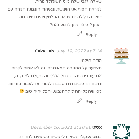
שאלה לגבי שלה מוס השוקולד מריר.
לקראת הסוף אני חוששת שאיחוד השמנת הקרה עם
שאר הבלילה יגבש את הג’לטין ויהיו גושים. מה
דעתך? כיצד ניתן למנוע זאת?
Reply
Cake Lab
July 19, 2022 at 7:14
תודה הילה!
מצטער על התגובה המאוחרת. זה לא אמור לקרות
אם עובדים מהר בגדול. אצלי זה מעולם לא קרה,
וחיבור הרכיבים היה סבבה לגמרי. אז לעבוד בזריזות
לפי שהכל יתחיל להתגבש, והכל יהיה טוב
Reply
אסתי
December 16, 2021 at 10:56
במוס שוקולד נשארו לי גושים קטנטנים למה זה