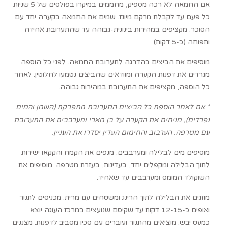
אם החמאה לא רכה מספיק, מחממים במיקרו בפולסים של 5 שניות
כל פעם עד לקבלת מרקם מיונז. שמים את החמאה בקערה יחד עם
הסוכר. מקציפים במהירות בינונית-גבוהה עד שהתערובת אחידה
ותפוחה (כ-5 דקות).
מוסיפים את הביצים בהדרגה לתערובת החמאה. לפני כל הוספה
מגרדים את דפנות הקערה ומוודאים שהביצים נטמעו לחלוטין. לאחר
כל הוספה, מקציפים את התערובת במהירות גבוהה.
* אם לאחר הוספת כל הביצים התערובת מתפרקת (השמן והמים
נפרדים), מניחים את הקערה על בן מארי ומערבבים את התערובת
עם מטרפה. הערבוב והחימום העדין יסדרו את העניין.
מוסיפים מים לבלילה ומערבבים. מנפים את הקמח והקקאו ישירות
לתוך הבלילה ומקפלים יחד, בעדינות, בעזרת מטרפה. מוסיפים את
השוקולד המומס ומערבבים עד שאחיד.
מוזגים את הבלילה לתוך הרינג ומשטחים עם מרית. מכניסים לתנור
ואופים כ-12-15 דקות עד שקיסם שנועצים במרכז העוגה יוצא
כמעט יבש. מוציאים מהתנור ועוברים עם סכין מסביב לדפנות. מצננים