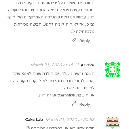
המודרניות מיוצרות על ידי הוספת חיידקים לחלב
ומהווה בעצם חיקוי לחביצה המסורתית. זהו למעשה
רוויון. עכשיו אני קולט שהגרסה האמריקאית היא חיקוי
גם כן, אז לא היה לי מה לחפש חביצה מסורתית
מלכתחילה 🙂
Reply
אלישבע
March 21, 2020 at 15:13
העוגה נרעית מעולה, יום הולדת שמח לאמא שלך!
ואתה לגמרי צודק בהחלטה לא לבקר בתקופה הזו
למרות שזה לא קל…
אני חושבת שButtermilk זה רוויון.
Reply
Cake Lab
March 21, 2020 at 20:58
תודה אלישבע! אני בהחלט אמסור לה 🙂