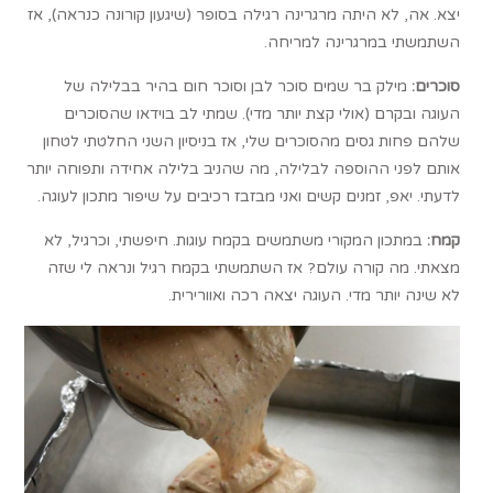
יצא. אה, לא היתה מרגרינה רגילה בסופר (שיגעון קורונה כנראה), אז
השתמשתי במרגרינה למריחה.
סוכרים:
מילק בר שמים סוכר לבן וסוכר חום בהיר בבלילה של
העוגה ובקרם (אולי קצת יותר מדי). שמתי לב בוידאו שהסוכרים
שלהם פחות גסים מהסוכרים שלי, אז בניסיון השני החלטתי לטחון
אותם לפני ההוספה לבלילה, מה שהניב בלילה אחידה ותפוחה יותר
לדעתי. יאפ, זמנים קשים ואני מבזבז רכיבים על שיפור מתכון לעוגה.
קמח:
במתכון המקורי משתמשים בקמח עוגות. חיפשתי, וכרגיל, לא
מצאתי. מה קורה עולם? אז השתמשתי בקמח רגיל ונראה לי שזה
לא שינה יותר מדי. העוגה יצאה רכה ואוורירית.