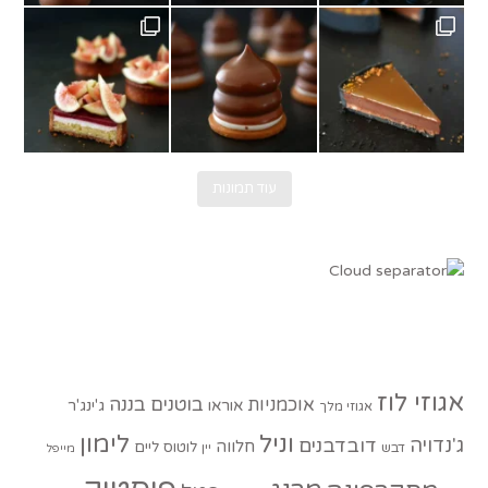
Cho
גשם בוא כבר.
תחילה עם טארטלט תאנים ופטל. מתכון של @au
עוד תמונות
אגוזי לוז
בוטנים
בננה
אוכמניות
אוראו
ג'ינג'ר
אגוזי מלך
וניל
לימון
ג'נדויה
דובדבנים
חלווה
לוטוס
ליים
דבש
יין
מייפל