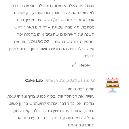
במתכונים כאלה או אחרים וקיבלתי תוצאה נהדרת.
לא שאני באה ללמד אותך קונדיטוריה, רק אומרת.
אגב התאריך הזה – 21/03 – הינו תאריך מיוחד
מסתבר, חוץ ממה שציינת – זה הינו תאריך ראש
השנה של האיראנים שחוגגים אותו בחגיגה יפה
ומקסימה. תחפש ברשת – NOUROOZ, ותראה
איזה שולחן יפה הם מכינים. ושוב המון ברכות לאימך
היקרה.
Reply
Cake Lab
March 22, 2020 at 13:42
תודה רבה סיסי!
עשיתי את המחקר שלי בסוף כמו שצריך וגיליתי שאת
צודקת, אכן כך הדבר, יכולתי להשתמש ברוויון פשוט.
נו טוב, המתכון עבד מצוין גם עם חלב וקצת לימון,
אבל להבא ננסה עם רוויון. בינתיים, עידכנתי את
המתכון בהתאם.