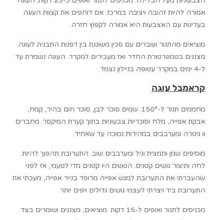
הצבעוניות מעל הבלילה. מכניסים לתנור ואופים כ-25 דקות. העוגה
אמורה להיות זהובה ויציבה במרכז. אם דוחפים את קצוות העוגה
בעדינות עם האצבעות היא אמורה לקפוץ חזרה.
מוציאים מהתנור ועוברים עם סכין משוננת בין דפנות התבנית לעוגה.
מצננים בטמפרטורת החדר ואז מעבירים למקרר. העוגה נשמרת עד
ל-4 ימים במקרר עטופה בניילון נצמד.
קראמבל עוגה
מחממים תנור ל-150°. שמים סוכר לבן, סוכר חום בהיר, קמח,
אבקת אפייה, מלח וסוכריות צבעוניות בתוך קערת המיקסר. מחברים
וו גיטרה ומערבבים במהירות נמוכה עד שאחיד.
מוסיפים שמן ותמצית וניל ומערבבים שוב. התערובת תהפוך להיות
לחה ותיצור גושים קטנים. הגושים היו קטנים מדי לטעמי, אז לפני
שהעברתי את התערובת למגש אפייה מרופד בנייר אפייה, מעכתי את
התערובת ביד ויצרתי לעצמי גושים גדולים ויפים יותר.
מכניסים לתנור ואופים ל-15 דקות. מוציאים, מצננים ושומרים בצד.