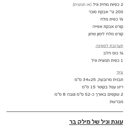
2 כפיות מחית וניל
(או תמצית)
200 גר’ אבקת סוכר
½ כפית מלח
קורט אבקת אפייה
קורט מלח לימון טחון
תערובת לספיגה
¼ כוס חלב
1 כפית תמצית וניל
ציוד
תבנית מרובעת, 25×34 ס”מ
רינג עגול בקוטר 15 ס”מ
2 שקפים באורך כ-52 ס”מ וגובה 8 ס”מ
מברשת
עוגת וניל של מילק בר