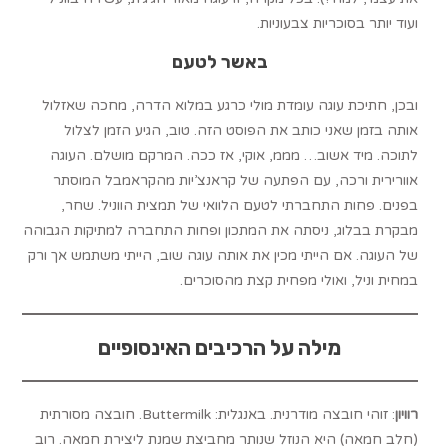
ועוד יותר בסוכריות צבעוניות.
באשר לטעם
ובכן, חתיכת עוגה עומדת מולי כרגע במלוא הדרה, מחכה שאזלול
אותה בזמן שאני כותב את הפוסט הזה. טוב, הגיע הזמן לצלול
לתוכה. מיד אשוב… מממ, אוקי, אז ככה. המרקם מושלם. העוגה
אוורירית ורכה, עם הפתעה של קראנצ’יות מהקראמבל המוסתר
בפנים. פחות התחברתי לטעם הלוואי של תמצית הווניל. שחר,
מבקרת בבלוג, ניסתה את המתכון ופחות התחברה למתיקות הגבוהה
של העוגה. אם הייתי מכין את אותה עוגה שוב, הייתי משתמש אך ורק
במחית וניל, ואולי מפחית קצת מהסוכרים.
מילה על הרכיבים האינסופיים
רוויון
: זוהי חובצה מודרנית. באנגלית: Buttermilk. חובצה מסורתית
(חלב חמאה) היא הנוזל שנותר מחביצת שמנת ליצירת חמאה. רוב