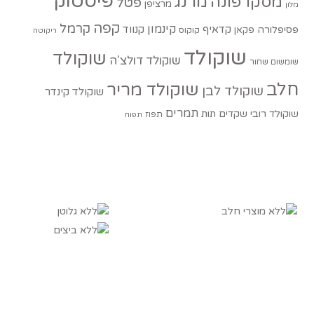
פיסטוק
מסקרפונה
מרנג
פטל
מרציפן
מלון
קפה
קרמל
קינמון
קדאיף
קנווד
פסיפלורה
פקאן
קוקוס
ריקוטה
שוקולד
שוקולד
שוקולד דולצ'ה
שומשום שחור
חלב
שוקולד מריר
שוקולד לבן
שוקולד קינדר
תמרים
שוקולד רובי
שקדים
תות
תפוז
תפוח