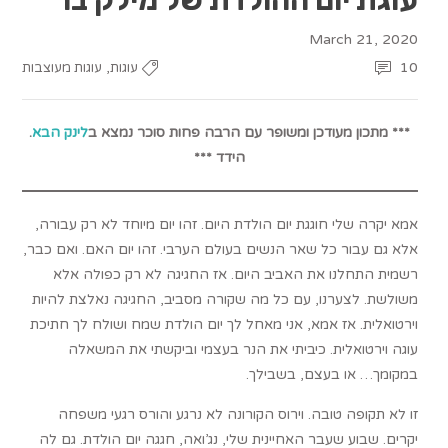
March 21, 2020
,
10
עוגות
עוגות מעוצבות
*** מתכון מעודכן ומשופר עם הרבה פחות סוכר נמצא ב
לינק הבא
.
הידד ***
אמא יקרה שלי חוגגת יום הולדת היום. זהו יום מיוחד לא רק עבורה,
אלא גם עבור כל שאר הנשים בעולם הערבי. זהו יום האם. ואם כבר,
רשמית התחלנו את האביב היום. אז החגיגה לא רק כפולה אלא
משולשת. לצערנו, עם כל מה שקורה מסביב, החגיגה נאלצת להיות
וירטואלית. אז אמא, אני מאחל לך יום הולדת שמח ושולח לך חתיכת
עוגה וירטואלית. כיביתי את הנר בעצמי וביקשתי את המשאלה
במקומך… או בעצם, בשבילך.
זו לא תקופה טובה. וירוס הקורונה לא נרגע והורס רגעי משפחה
יקרים. שבוע שעבר האחיינית שלי, נג’ואה, חגגה יום הולדת. גם לה