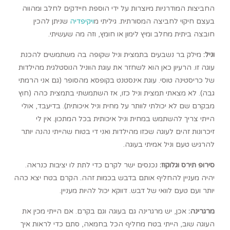
החביצות המודרניות מיוצרות על ידי הוספת חיידקים לחלב ומהווה
בעצם חיקוי לחביצה המסורתית. גיליתי מ
ויקיפדיה
שניתן להכין
חובצה ביתית מחלב ומיץ לימון או חומץ, וזה מה שעשיתי.
וניל:
מילק בר נשבעים בתמצית וניל שקופה בה משתמשים להכנת
עוגה זו. הרעיון כאן הוא לשחזר את עוגת הווניל הנוסטלגית מהילדות
של כריסטינה טוסי. עוגת אינסטנט בקופסא מהסופר (גם אני הרמתי
גבה). לא מצאתי תמצית וניל כזו, אז השתמשתי בתמצית כהה (חוץ
מבקרם שם לא יכולתי לוותר על מחית וניל איכותית). בדיעבד, אולי
הייתי צריך להשתמש במחית וניל איכותית בכל המתכון. אין לי
זיכרונות זהים לעוגה שכזו מהילדות ואני די בטוח שהייתי נהנה יותר
להרגיש טעם וניל אמיתי בעוגה.
סירופ תירס וגלוקוז:
נכנסים ישר לקרם כדי לתת לו יציבות כנראה.
יהיה מעניין להחליף אותם בדבש בכמות זהה. הקרם בטח יצא כהה
יותר ועם טעם לוואי של דבש. דווקא יכול להיות מעניין.
מרגרינה:
אכן, יש מרגרינה גם בעוגה וגם בקרם. אם הייתי מכין את
העוגה שוב, הייתי בטח מחליף הכל בחמאה, סתם כדי לראות איך