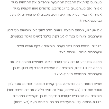
משמנים קלות את התבנית המרובעת ומרפדים את התחתית בנייר
אפייה (אם משתמשים ברינג מרובע, מרפדים אותו חיצונית בנייר
אפייה ואז בנייר כסף, מהדקים היטב מסביב לרינג ומניחים אותו על
גבי מגש אפייה).
אם אין רוויון, מכינים חובצה: מוזגים חלב לתוך כוס. מוסיפים מיץ לימון
ומערבבים. מניחים בצד ל-10 דקות בלבד (לשים טיימר בבקשה).
בינתיים, מנפים קמח לתוך קערה. מוסיפים אבקת אפייה ומלח
ומערבבים היטב. שומרים בצד.
מוזגים שמן זרעי ענבים לתוך קערה קטנה. מוסיפים תמצית וניל. אם
כבר עברו 10 דקות, מוסיפים את תערובת החלב (או רוויון) גם כן
ומערבבים. מחממים תנור ל-175°.
שמים חמאה רכה ומרגרינה בתוך קערת המיקסר. טוחנים סוכר לבן
וסוכר חום יחד (לא חייבים, אבל זה מניב בלילה אחידה ויציבה יותר).
מוסיפים את הסוכרים לקערת המיקסר גם כן. מקציפים במהירות
בינונית-גבוהה עד שהתערובת בהירה ותפוחה מעט (כ-5 דקות).