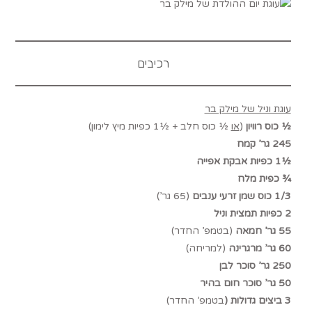
רכיבים
עוגת וניל של מילק בר
½ כוס רוויון
(
או
½ כוס חלב + ½1 כפיות מיץ לימון)
245 גר’ קמח
½1 כפיות אבקת אפייה
¾ כפית מלח
1/3 כוס שמן זרעי ענבים
(65 גר’)
2 כפיות תמצית וניל
55 גר’ חמאה
(בטמפ’ החדר)
60 גר’ מרגרינה
(למריחה)
250 גר’ סוכר לבן
50 גר’ סוכר חום בהיר
3 ביצים גדולות (
בטמפ’ החדר)