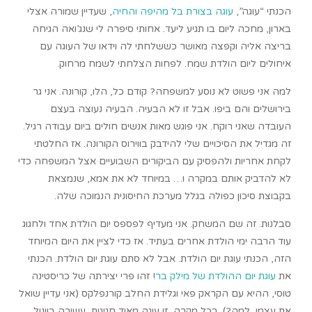
הכנתי “עוגה”,
עוגה בצורת בל מהיפה והחיה
, שעדיין שמורה אצלי
בארון, מחכה ליום בו תגיע ליעד. אחותי סיפרה לי שנג’ואה הגיחה
בריצה אליה וקפצה מאושר כששלחתי לה וידאו של העוגה עם
איחולים ליום הולדת שמח. לפחות הצלחתי לשמח מרחוק.
למה אני פשוט לא נוסע למשפחה? קודם כל, הלו, קורונה. אני גר
בירושלים והם ביפו. אבל זו לא הבעיה. הבעיה נעוצה בעצם
העובדה שאני רוקח. אני פוגש מאות אנשים חולים ביום עבודה רגיל.
זה מגדיל את הסיכויים שלי להידבק בווירוס הקורונה. אז החלטתי
לקחת אחריות ולהפסיק עם הביקורים השבועיים אצל המשפחה כדי
לא להדביק אותם במקרה ו… במיוחד לא את אמא, שנמצאת
בקבוצת סיכון כפולה בגלל מערכת החיסונית הנמוכה שלה.
סבלנות. זה שם המשחק. אני מעדיף לפספס יום הולדת אחד ולחגוג
עוד הרבה ימי הולדת אחרים בעתיד. אז כדי לציין את היום המיוחד
הזה, הכנתי עוגת יום הולדת. אבל לא סתם עוגת יום הולדת. הכנתי
את
עוגת יום ההולדת של מילק בר
! זהו פרי יצירתה של כריסטינה
טוסי, ההיא עם הקראק פאי וגלידת החלב קורנפלקס (אני עדיין שואל
את עצמי, למה?). בכל מקרה, זו עוגה מאוד חגיגית, עשירה בווניל