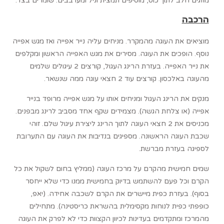
מוזגים חלב לתוך כוס, מוסיפים תמצית וניל ומערבבים. שומרים בצד.
הרכבה
מוציאים את העוגה מהמקרר. מניחים עליה נייר אפייה ואז מגש אפייה
נוסף. הופכים את העוגה. מסירים את מגש האפייה הראשון ומקלפים
את נייר האפייה. בעזרת הרינג העגול, קורצים 2 עיגולים שלמים
מהעוגה באלכסון. קורצים עוד 2 חצאי עוגה ממה שנשאר.
מנקים את הרינג העגול ומניחים אותו על מגש אפייה מרופד בנייר
אפייה (או צלחת הגשה). מצמידים שקף אחד מסביב לרינג מבפנים.
מכניסים את 2 חצאי העוגה לתוך הרינג ליצירת עיגול שלם. זוהי
שכבת העוגה הראשונה. מספיגים בנדיבות את העוגה עם התערובת
לספיגה בעזרת מברשת.
שמים חמישית מהקרם על מרכז העוגה (ממליץ בחום לשקול את כל
הקרם וכל פעם להשתמש בדיוק בחמישית ממנו כדי שלא ייחסר
בסוף). בעזרת כפית מיישרים את הקרם לשכבה אחידה. (יאפ,
כופפתי כפית לנוחות מקסימלית בהשראת כריסטינה). מתחילים
מהמרכז ומתקדמים בעדינות לכיוון הקצוות כדי לא לפרק את העוגה