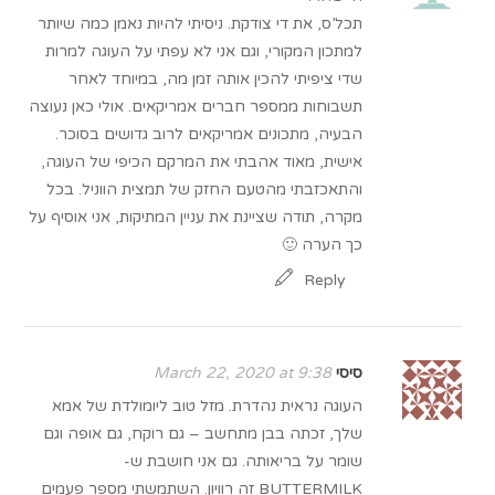
תכל’ס, את די צודקת. ניסיתי להיות נאמן כמה שיותר
למתכון המקורי, וגם אני לא עפתי על העוגה למרות
שדי ציפיתי להכין אותה זמן מה, במיוחד לאחר
תשבוחות ממספר חברים אמריקאים. אולי כאן נעוצה
הבעיה, מתכונים אמריקאים לרוב גדושים בסוכר.
אישית, מאוד אהבתי את המרקם הכיפי של העוגה,
והתאכזבתי מהטעם החזק של תמצית הווניל. בכל
מקרה, תודה שציינת את עניין המתיקות, אני אוסיף על
כך הערה 🙂
Reply
סיסי
March 22, 2020 at 9:38
העוגה נראית נהדרת. מזל טוב ליומולדת של אמא
שלך, זכתה בבן מתחשב – גם רוקח, גם אופה וגם
שומר על בריאותה. גם אני חושבת ש-
BUTTERMILK זה רוויון. השתמשתי מספר פעמים