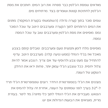
מוודאים שמסת הג’לטין כבר ספחה את רוב המים. חותכים את מסת
הג’לטין לחתיכות קטנות ושומרים בצד. מרתיחים מים.
שמים סוכר בתוך קערה גדולה (השתמשתי בקערת המיקסר). מוזגים
את המים הרותחים לתוך הקערה ומערבבים היטב עד שכל הסוכר
נמס. מוסיפים את מסת הג’לטין ומערבבים שוב עד שכל המסה
נמסה.
מוסיפים מלח לימון ותמצית טעם ומערבבים. טובלים קיסם בצבע
מאכל ואז בג’לי הנוזלי (ממש נגיעה קלה). מערבבים היטב. עדיף
להתחיל עם מעט צבע ולהוסיף עוד אם צריך. הצבע אמור להיות
צלול יחסית. ככל שצבע הג’לי עמוק יותר, פחות יראו את החלק
השקוע של העוגה.
מצננים את הג’לי בטמפרטורת החדר. רוצים שטמפרטורת הג’לי תרד
ל-32° בערך לפני שמוזגים על העוגה, אחרת זה עלול להמיס את
הגנאש. מעבירים את הג’לי הנוזלי לתוך כלי מזיגה/ מד ליטר. בעזרת
מרית, מוציאים את הבועות הגדולות אם יש.