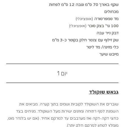
שקף באורך 70 ס”מ וגובה 12 ס”מ לפחות
מכחולים
מד טמפרטורה
(אופציונלי)
100 גר’ בצק סוכר
(אופציונלי)
דבק נייר עבה
שק זילוף עם צנטר חלק בקוטר כ-3 מ”מ
כלי מזיגה/ מד ליטר
מייבש שיער
יום 1
גנאש שוקולד
שוברים את השוקולד לקוביות ושמים בתוך קערה. מביאים את
השמנת לסף רתיחה ומוזגים ישירות מעל השוקולד. מניחים בצד
כחצי דקה-דקה ואז מערבבים עד למרקם אחיד. (אם יש בלנדר מוט,
מומלץ לטחון למרקם חלק יותר).