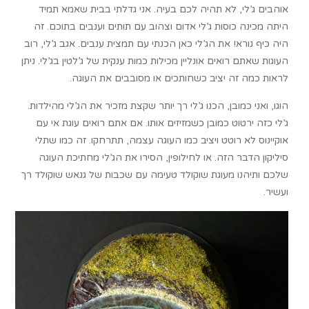
אוהבים ג’לי, לא תהיה לכם בעיה. אני גדלתי בבית שאמא תמיד
היתה מכינה כוסות ג’לי אדום וצהוב עם תותים וענבים בתוכם. זה
היה כיף נורא! את הג’לי כאן הכנתי עם תמצית ענבים. אגב ג’לי, רוב
העוגות שאתם רואים אונליין מכילות כמות ענקית של ג’לטין בג’לי. ניתן
לראות כמה זה יציב כשחותכים או מסובבים את העוגה.
הוגו, ואני כמובן, הכנו ג’לי רך יותר שקצת מזכיר את הג’לי מהילדות.
ג’לי כזה ירטוט כמובן כשמזיזים אותו. אם אתם רואים עוגת אי עם
אוקיינוס לא רוטט ויציב כמו העוגה עצמה, תתרחקו. זה כמו שתלי
סיליקון הדבר הזה. או לחילופין, הסירו את הג’לי מחתיכת העוגה
שלכם ותיהנו מעוגת שוקולד טעימה עם שכבות של גנאש שוקולד רך
ועשיר.