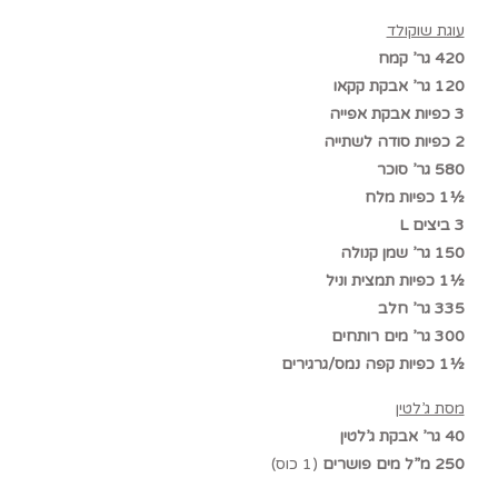
עוגת שוקולד
420 גר’ קמח
120 גר’ אבקת קקאו
3 כפיות אבקת אפייה
2 כפיות סודה לשתייה
580 גר’ סוכר
½1 כפיות מלח
3 ביצים L
150 גר’ שמן קנולה
½1 כפיות תמצית וניל
335 גר’ חלב
300 גר’ מים רותחים
½1 כפיות קפה נמס/גרגירים
מסת ג’לטין
40 גר’ אבקת ג’לטין
250 מ”ל מים פושרים
(1 כוס)