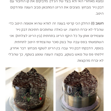
נמצא מאחורי האי ולא בצד של הג’לי). מדביקים את קו החיבור עם
דבק נייר מבחוץ. מציבים את הרינג המתכוונן סביב העוגה ומהדקים
היטב.
חשוב (!)
החלק הכי קריטי בעוגה זה לוודא שהיא אטומה היטב כדי
שהג’לי לא יברח החוצה. יש כאלה שחותכים חתיכות דבק נייר
ומצמידים אותן על כל היקף הרינג בתחתית (בין הרינג לצלחת). אני
השתמשתי בפס עבה של בצק סוכר שהצמדתי היטב לתחתית.
בנוסף, הדבקתי דבק נייר עבה בין הרינג לשקף מבחוץ. דבר אחרון,
זילפתי פס של גנאש בשקע, בקצה העוגה שנוגע בשקף, כך שהג’לי
לא יברח מהקצוות.