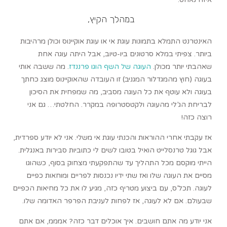
במהלך הקיץ,
האינטרנט התמלא בתמונות עוגת אי או עוגת אוקיינוס וכולן מרהיבות
ביותר. צפיתי במלא סרטונים ביו-טיוב, אבל היתה עוגה אחת
שאהבתי יותר מכולן.
העוגה של השף הוגו פרננדז
. מה ששבה אותי
בעוגה (חוץ מהמגדלור המגניב) זו העובדה שהאוקיינוס מוצג כחתך
בעוגה ולא עוטף את כל העוגה מסביב, מה שמפחית את הסיכון
לבריחת הג’לי מהעוגה ולקטסטרופה במקרר. החלטתי… גם אני
רוצה כזה!
אז עקבתי אחרי ההוראות והכנתי עוגת אי משלי. אני לא יודע ספרדית,
אבל גוגל טרנסלייט הואיל בטובו לשים לי כתוביות סבירות באנגלית.
הייתי מוקסם מכל התהליך עד שהתפקעתי מצחוק בסוף, כשהוגו
מסיים את העוגה שלו ואז שתי ידיו נכנסות לפריים ומוחאות כפיים
לעוגה. תכל’ס, עם ביצוע מטריף כזה, מגיע לו את כל מחיאות הכפיים
שבעולם. אם לא לעוגה, אז לפחות לעניבת הפרפר האדומה שלו.
אני יודע מה אתם חושבים. איך אוכלים דבר כזה? אמממ, אם אתם