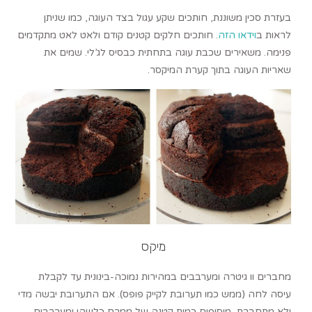
בעזרת סכין משוננת, חותכים שקע עגול בצד העוגה, כמו שניתן
לראות ב
וידאו הזה
. חותכים חלקים קטנים קודם ולאט לאט מתקדמים
פנימה. משאירים שכבת עוגה בתחתית כבסיס לג’לי. שמים את
שאריות העוגה בתוך קערת המיקסר.
מיקס
מחברים וו גיטרה ומערבבים במהירות נמוכה-בינונית עד לקבלת
עיסה לחה (ממש כמו תערובת לקייק פופס). אם התערובת יבשה מדי
ולא מתחברת, מוסיפים כמות קטנה של ממרח כלשהו ומערבבים.