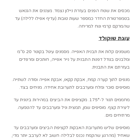
מכסים את שטח הפנים בעזרת ניילון נצמד. מצננים את הגנאש
בטמפרטורת החדר כמספר שעות טובות (עדיף אפילו ללילה) עד
שהמרקם קרמי ונוח למריחה.
עוגת שוקולד
משמנים קלות את תבנית האפייה. מסמנים עיגול בקוטר 20 ס”מ
ומלבנים בגודל דפנות התבנית על נייר אפייה, חותכים ומרפדים
בעזרתם את התבנית.
מנפים לתוך קערה קמח, אבקת קקאו, אבקת אפייה וסודה לשתייה.
מוסיפים סוכר ומלח ומערבבים לתערובת אחידה. מניחים בצד.
מחממים תנור ל-175°. מקציפים את הביצים במהירות בינונית עד
ליצירת קצף. מוסיפים שמן, תמצית וניל ומערבבים עד להטמעה.
מרתיחים מים.
מוסיפים שליש מתערובת האבקות לקציפת הביצים ומערבבים עד
שאחיד (מהרגע שהקמח נכנס לבלילה חשוב לא לערבב יותר מדי,