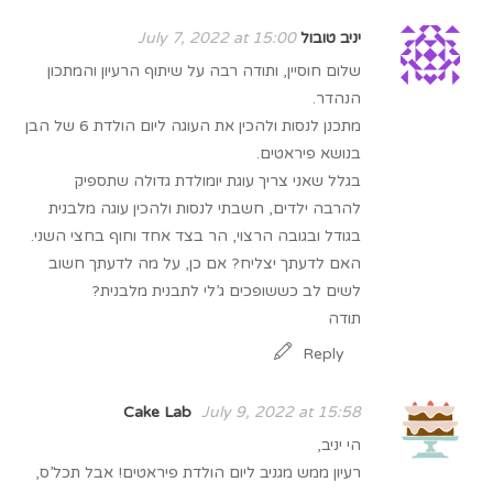
יניב טובול
July 7, 2022 at 15:00
שלום חוסיין, ותודה רבה על שיתוף הרעיון והמתכון
הנהדר.
מתכנן לנסות ולהכין את העוגה ליום הולדת 6 של הבן
בנושא פיראטים.
בגלל שאני צריך עוגת יומולדת גדולה שתספיק
להרבה ילדים, חשבתי לנסות ולהכין עוגה מלבנית
בגודל ובגובה הרצוי, הר בצד אחד וחוף בחצי השני.
האם לדעתך יצליח? אם כן, על מה לדעתך חשוב
לשים לב כששופכים ג’לי לתבנית מלבנית?
תודה
Reply
Cake Lab
July 9, 2022 at 15:58
הי יניב,
רעיון ממש מגניב ליום הולדת פיראטים! אבל תכל’ס,