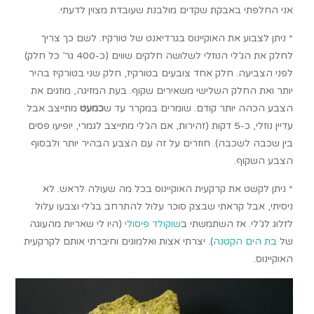
אני החלפתי באבקת שקדים מולבנת שעובדת מצוין לדעתי.
* ניתן לצבוע את האוקיינוס בגרדיאנט של טורקיז. לשם כך צריך
לחלק את הג’לי הנוזלי לשלושה חלקים שווים (כ-400 גר’ כל חלק)
לפני הצביעה. חלק אחד צובעים בטורקיז, חלק שני בטורקיז בהיר
יותר ואת החלק השלישי משאירים שקוף. בעת המזיגה, מוזגים את
הצבע הכהה יותר קודם. שומרים במקרר עד ש
כמעט
מתייצב אבל
עדיין נוזלי, כ-5 דקות (זהירות, אם הג’לי מתייצב לגמרי, יופיעו פסים
בין שכבה לשכבה). חוזרים על זה עם הצבע הבהיר יותר ולבסוף
הצבע השקוף.
* ניתן לקשט את קרקעית האוקיינוס בכל מה שעולה לראש. לא
ניסיתי, אבל קראתי שבצק סוכר עלול להתרחב בג’לי וצבעו עלול
לזלוג לג’לי. אז השתמשתי ב
שוקולד פיסולי
(היו לי שאריות מהעוגה
של
בת הים הקטנה
). יצרתי אצות ואלמוגים וחיברתי אותם לקרקעית
האוקיינוס.