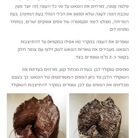
פלטה קטנה, מורחים את הגנאש על פני כל העוגה (זה יוצר מעין
שכבת הגנה לעוגה שלא תספוג את הג’לי הנוזלי בעת המזיגה). בעת
המריחה, מומלץ ליצור טקסטורה של פסים אופקיים ישרים, במיוחד
מתחת לים.
שומרים את העוגה במקרר (או אפילו במקפיא) עד להתייצבות
הגנאש. מעבירים את שאריות הגנאש לשק זילוף עם צנטר חלק
בקוטר כ-3 מ”מ ושומרים בצד.
ממיסים שוקולד לבן. בעזרת מכחול קטן, מורחים בעדינות את
השוקולד הלבן נגד כיוון הפסים המשורטטים של הגנאש. כך בעצם
מבליטים את הפסים עם לבן. שומרים במקרר להתייצבות השוקולד.