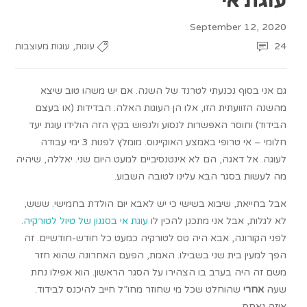
September 12, 2020
,
24
עוגות
עוגות מעוצבות
גם אני בסוף נכנעתי לטרנד של השנה. אם יש משהו טוב שיצא
מהשנה הזוועתית הזו, אלו הן העוגות האלה. הבדידות (או בעצם
הבידוד) וחוסר האפשרות לנסוע ולנפוש בקיץ הזה הולידו עוגת יעד
חלומי – אי טרופי באמצע האוקיינוס. מומלץ לפנות 3 ימי עבודה
לעוגה. אל דאגה, הם לא אינטנסיביים למעט היום שני. יאללה, שיהיה
מה לעשות בסגר הבא עלינו לטובה השבוע.
אבל בחייאת, שיבוא בשישי כי יש לאבא יום הולדת בחמישי. ששש,
לא לגלות, אבל אני מתכנן להכין לו
עוגת אי בסגנון של טיול לטורקיה
.
לפני הקורונה, אבא היה טס לטורקיה כמעט כל חודש-חודשיים. זה
הפך למעין בית שני בשבילו. האמת, הפעם האחרונה שהוא חזר
משם זה היה בערב בו הצהירו על הסגר הראשון. הוא אפילו נחת
שעה
אחרי
שהוחלט שכל מי שחוזר מחו”ל חייב להיכנס לבידוד.
איזה נאחס.