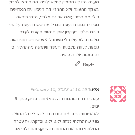
העוגה הזו לא תספיק למלא ילדים. הרוב ירצו לאכול
בעיקר מהעוגה ולא מהג’לי, וזה מניסיון עם האחיינים
שלי. אם הייתי עושה את זה מלבני, הייתי כנראה
מפחית בגובה העוגה ומגדיל את שטח העוגה על פני
שטח הג’לי. בעיקרון אותן הנחיות תקפות לעוגה
מלבנית. לא עולה לי משהו לראש שיחייב התייחסות
נוספת לעוגה מלבנית. העיקר שתהנה מהתהליך, כי
זה באמת יצירה כיפית.
Reply
אלינור
February 10, 2022 at 16:16
עוגה נהדרת ומהממת. הכנתי אותה בדיוק כמוך 3
ימים.
לא אטמתי היטב את התבנית וכל הג’לי נזל החוצה .
מזל שהתחלתי למזוג לאט לאט ובדקתי. אז עצרתי
החלפתי מהר את התחתית והשקף והתחלתי שוב