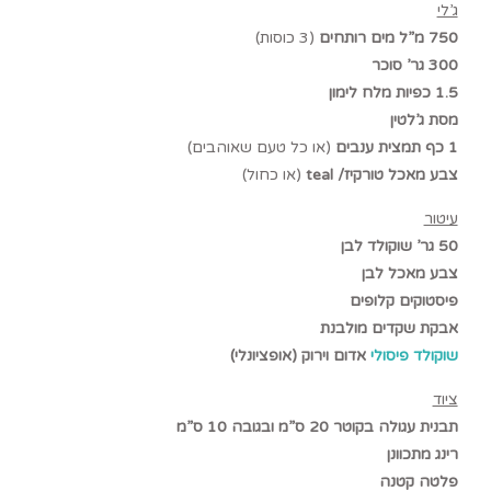
ג’לי
750 מ”ל מים רותחים
(3 כוסות)
300 גר’ סוכר
1.5 כפיות מלח לימון
מסת ג’לטין
1 כף תמצית ענבים
(או כל טעם שאוהבים)
צבע מאכל טורקיז/
teal
(או כחול)
עיטור
50 גר’ שוקולד לבן
צבע מאכל לבן
פיסטוקים קלופים
אבקת שקדים מולבנת
שוקולד פיסולי
אדום וירוק (אופציונלי)
ציוד
תבנית עגולה בקוטר 20 ס”מ ובגובה 10 ס”מ
רינג מתכוונן
פלטה קטנה