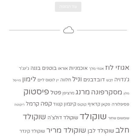
עוד תמונות
אגוזי לוז
בוטנים
בננה
אוכמניות
אוראו
ג'ינג'ר
אגוזי מלך
וניל
לימון
ג'נדויה
דובדבנים
חלווה
לוטוס
ליים
דבש
יין
מייפל
פיסטוק
מסקרפונה
מרנג
פטל
מרציפן
מלון
קפה
קרמל
קינמון
קדאיף
קנווד
פסיפלורה
פקאן
קוקוס
ריקוטה
שוקולד
שוקולד
שוקולד דולצ'ה
שומשום שחור
חלב
שוקולד מריר
שוקולד לבן
שוקולד קינדר