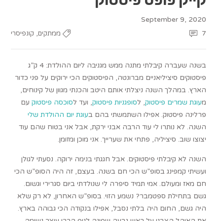
September 9, 2020
,
7
ממתקים
קונפיסרי
בשנה שעברה קיבלתי מתנה ממש מגניבה ליום ההולדת: 4 ק”ג
פיסטוקים סיציליאניים מברונטה, הפיסטוקים הכי ירוקים על פני כדור
הארץ. במהלך השנה ניצלתי אותם היטב והכנתי מגוון של קינוחים,
מ
עוגת שמרים פיסטוק
, ל
סופגניות פיסטוק
, ועד ל
סוכסה פיסטוק
עם
פרלינה פיסטוק. אפילו השתמשתי בהם ב
עוגת יום ההולדת שלי
השנה. לא נותרו לי עוד הרבה אבני ירקת, אבל אני בטוח שהם עוד
יצוצו שוב. סיציליה, פתחי את שערייך. אני מוכן ומזומן.
השנה לא קיבלתי פיסטוקים. אבל חגגתי בנימה ירוקה. נסעתי לגולן
ועשיתי קמפינג בסופ”ש הכי חם בשנה. בעצם, זה היה הסופ”ש הכי
חם מאז ומעולם. אמי תמיד סיפרה לי שנולדתי ביום סגרירי וגשום.
גשם בתחילת ספטמבר? נשמע הזוי. בסופ”ש האחרון, לא רק שלא
היה גשם, החום היה בלתי נסבל, אפילו בנקודה הכי גבוהה בארץ.
את האוהל הצבנו על ראש גבעה שפונה לנוף הררי עוצר נשימה.