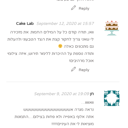
Reply
Cake Lab
September 12, 2020 at 15:57
וואו, תודה קודם כל על המילים החמות. את מזכירה
לי שאני צריך לחקור קצת את הצד הטבעוני ולהעלות
גם מתכונים כאלה
ותודה נוספת על ההיכרות ללימור תירוש, איזה צילומי
אוכל מרהיבים!
Reply
חן
September 9, 2020 at 19:09
וואווווו…
נראה מגרה אששששששששששששששש
אתה אלוף באפייה ולא פחות בצילום….התמונות
מוציאות לי את העיניים!!!!!