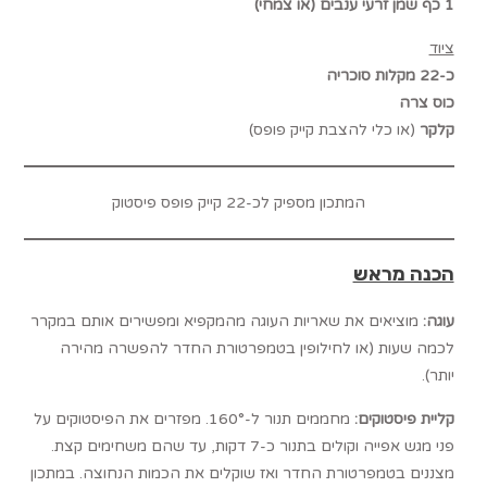
1 כף שמן זרעי ענבים (או צמחי)
ציוד
כ-22 מקלות סוכריה
כוס צרה
קלקר
(או כלי להצבת קייק פופס)
המתכון מספיק לכ-22 קייק פופס פיסטוק
הכנה מראש
עוגה:
מוציאים את שאריות העוגה מהמקפיא ומפשירים אותם במקרר
לכמה שעות (או לחילופין בטמפרטורת החדר להפשרה מהירה
יותר).
קליית פיסטוקים:
מחממים תנור ל-160°. מפזרים את הפיסטוקים על
פני מגש אפייה וקולים בתנור כ-7 דקות, עד שהם משחימים קצת.
מצננים בטמפרטורת החדר ואז שוקלים את הכמות הנחוצה. במתכון