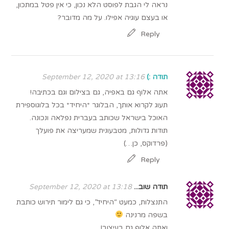
נראה לי הגבת לפוסט הלא נכון, כי אין פטל במתכון,
או בעצם עוגיה אפילו. על מה מדובר?
Reply
תודה :)
September 12, 2020 at 13:16
אתה אלוף גם באפיה, גם בצילום וגם בכתיבה!
תעוג לקרוא אותך, הבלוגר *היחיד* בכל בלוגוספירת
האוכל בישראל שכותב בעברית נפלאה ונכונה.
תודות גדולות, מטבעונית שמעריצה את פועלך
(פרדוקס, כן…)
Reply
תודה שוב...
September 12, 2020 at 13:18
התנצלות, כמעט “היחיד”, כי גם לימור תירוש כותבת
בשפה מרנינה
ואתה אלוף גם בעיצוב!