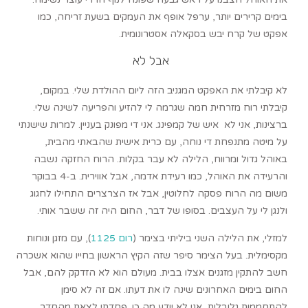
בימים קרירים יותר, ערפל אופף את העמקים בשעת זריחה, כמו
אפקט של קרח יבש בסקאלה אסטרונומית.
אבל לא
לא קיבלתי את האפקט המגניב הזה ליום ההולדת שלי. במקום,
קיבלתי רוח מזרחית חמה שגרמה לי להזיע והפריעה לשינה שלי.
ברצינות, אני לא איש של קמפינג. אני די מפונק בעניין. למרות שישנתי
על מיטה מתנפחת די נוחה, עם כרית אישית שהבאתי מהבית,
באוהל גדול ומרווח, הלילה לא עבר בקלות. הרוח החזקה נשבה
והרעידה את האוהל, כמו רעידת אדמה, אבל אווירית. ב-4 בבוקר
משום מה הרוח פסקה לחלוטין, אבל אז הצרצרים התחילו לחגוג
ולנגן לי על העצבים. בסופו של דבר, החום היה זה ששבר אותי.
למזלי, את הלילה השני ביליתי בצימר (
רום 1125
), עם מזגן ונוחות
מקסימלית. בעל הצימר סיפר שזה הקיץ הראשון בחייו שהוא אשכרה
חשב להתקין מזגנים אצלו בבית. מעולם הוא לא הזדקק להם, אבל
החום בימים האחרונים שינה לו את דעתו. אם זה לא סימן
להתחממות גלובלית, אני לא יודע מה כן. פחדתי לצאת מהחדר