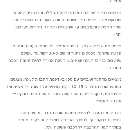
אחידה.
מוסיפים חצי מתערובת האבקות לתוך הבלילה ומערבבים לאט עד
שכמעט אחיד. מוזגים חלב ושמנת מתוקה ומערבבים. מוסיפים את
שאר האבקות ומערבבים עד שהבלילה אחידה (זהירות מערבוב
יתר).
מוזגים את הבלילה לתוך תבנית האפייה. משטחים בעזרת מרית או
פלטה מדורגת. מכניסים לתנור ואופים כ-30 דקות עד שקיסם
שנועצים במרכז העוגה יוצא יבש. העוגה אמורה להיות זהובה ויציבה
במרכז.
מוציאים מהתנור ועוברים עם סכין בין דפנות התבנית לעוגה. מצננים
בטמפרטורת החדר כ-10-15 דקות. מניחים על העוגה נייר אפייה ואז
מגש אפייה נוסף. הופכים את העוגה. מסירים את התבנית ומקלפים
את נייר האפייה.
מצננים את העוגה לחלוטין בטמפרטורת החדר. מכסים היטב
ושומרים במקרר עד לחיתוך והרכבה.
חשוב
לתת לעוגה מנוחה
במקרר לפני ההרכבה להרכבה פשוטה יותר.