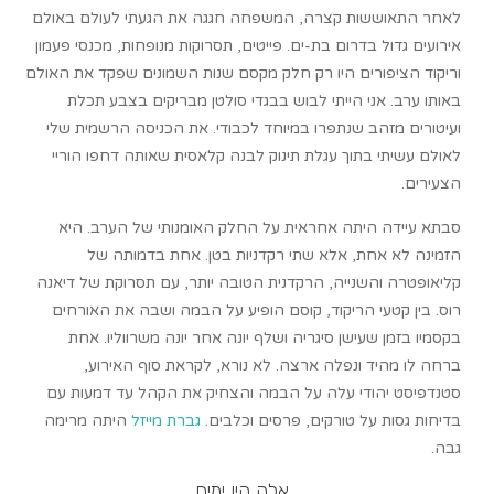
לאחר התאוששות קצרה, המשפחה חגגה את הגעתי לעולם באולם
אירועים גדול בדרום בת-ים. פייטים, תסרוקות מנופחות, מכנסי פעמון
וריקוד הציפורים היו רק חלק מקסם שנות השמונים שפקד את האולם
באותו ערב. אני הייתי לבוש בבגדי סולטן מבריקים בצבע תכלת
ועיטורים מזהב שנתפרו במיוחד לכבודי. את הכניסה הרשמית שלי
לאולם עשיתי בתוך עגלת תינוק לבנה קלאסית שאותה דחפו הוריי
הצעירים.
סבתא עיידה היתה אחראית על החלק האומנותי של הערב. היא
הזמינה לא אחת, אלא שתי רקדניות בטן. אחת בדמותה של
קליאופטרה והשנייה, הרקדנית הטובה יותר, עם תסרוקת של דיאנה
רוס. בין קטעי הריקוד, קוסם הופיע על הבמה ושבה את האורחים
בקסמיו בזמן שעישן סיגריה ושלף יונה אחר יונה משרווליו. אחת
ברחה לו מהיד ונפלה ארצה. לא נורא, לקראת סוף האירוע,
סטנדפיסט יהודי עלה על הבמה והצחיק את הקהל עד דמעות עם
בדיחות גסות על טורקים, פרסים וכלבים.
גברת מייזל
היתה מרימה
גבה.
אלה היו ימים