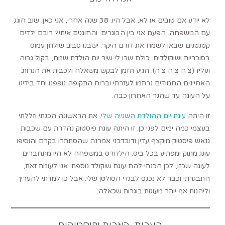
לא יודע אם טובים או לא, אבל היו. 38 שנה אחרי, אני כאן. שוב חוגג
עם המשפחה. הפעם אני בין הבוגרים. והחוגגים איתי? רובם ילדים
קטנטנים שבאו לשמח את דודם היקר. ישבנו סביב שולחן עמוס
בסוכריות ושוקולדים. כולם שרו לי שיר יום הולדת שמח, בקול גבוה
ועליז (צ’ה צ’ה צ’ה). הגיע הזמן לבקש משאלה ולכבות את הנרות.
האחיינים החמודים נרתמו לעזרתי וברוח התקופה נופפנו יחד בידינו
על העוגה עד שהנר האחרון כבה.
זו היתה
עוגת יום ההולדת השנייה שלי
. את הראשונה הכנתי וזללתי
בעצמי כמה ימים לפני כן. זו היתה עוגת פיסטוק נהדרת עם שכבות
גנאש פיסטוק מוקצף עדין ודובדבני אמרנה שהסתתרו בקרם והוסיפו
עונג מתוק ומפתיע בכל ביס. הילדודס במשפחה לא היו מתחברים
לעוגה שכזו, לכן הכנתי להם עוגת שוקולד נוספת. אני לעומת זאת,
התבגרתי וכבר לא נכנס לבגדי הסולטן שלי. אבל כן למדתי להעריך
וליהנות אף יותר מעוגות בוגרות שכאלה.
הערות, הארות ופיסטוקים