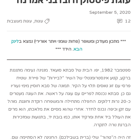
September 5, 2020
,
12
עוגות
עוגות מעוצבות
*** מתכון מעודכן ומשופר (פחות שומני ויותר אוורירי) נמצא ב
לינק
הבא
. הידד
***
ספטמבר 1982, יפו. הבית של סבתא סועאד. מנגינה נעימה מתנגנת
ברקע, קטע אינסטרומנטלי של השיר “לביירות” של פיירוז. שטיח
פרסי עם זוג טווסים תלוי על הקיר. תמונה של סבא חוסיין מימי נעוריו
גם כן. סבתא נכנסת לפריים עם עוגה על ראשה. את העוגה מעטרים
כ-20 נרות דלוקים. החפלה מתחילה והמשפחה רוקדת וחוגגת. מוהל
עם זקן וכיפה נכנס לחדר. אחרי שהוא מסיים את מלאכתו, הוא מרים
את העולל ביד אחת ומרקיד אותו, כמו בובת יד, בתנועות שמזכירות
הברגת נורה לתקרה.
זה היה ה”טהור” שלי (ברית בשבילכם). החגיגה לא הסתיימה שם.