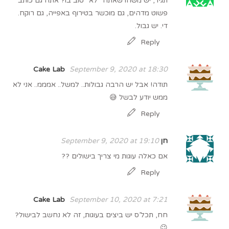
תגיד, יש משהו שאתה *לא* טוב בו? אתה גם כותב
פשוט מדהים, גם מוכשר בטירוף באפייה, גם רוקח.
די. יש גבול.
Reply
Cake Lab
September 9, 2020 at 18:30
תודה! אבל יש הרבה גבולות.. למשל.. אמממ.. אני לא
ממש יודע לבשל 😅
Reply
חן
September 9, 2020 at 19:10
אם כאלה עוגות מי צריך בישולים ??
Reply
Cake Lab
September 10, 2020 at 7:21
חח, תכל’ס יש ביצים בעוגות, זה לא נחשב לבישול?
😉