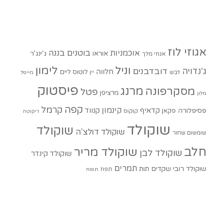
אגוזי לוז
בוטנים
בננה
אוכמניות
אוראו
ג'ינג'ר
אגוזי מלך
וניל
לימון
ג'נדויה
דובדבנים
חלווה
לוטוס
ליים
דבש
יין
מייפל
פיסטוק
מסקרפונה
מרנג
פטל
מרציפן
מלון
קפה
קרמל
קינמון
קדאיף
קנווד
פסיפלורה
פקאן
קוקוס
ריקוטה
שוקולד
שוקולד
שוקולד דולצ'ה
שומשום שחור
חלב
שוקולד מריר
שוקולד לבן
שוקולד קינדר
תמרים
שוקולד רובי
שקדים
תות
תפוז
תפוח