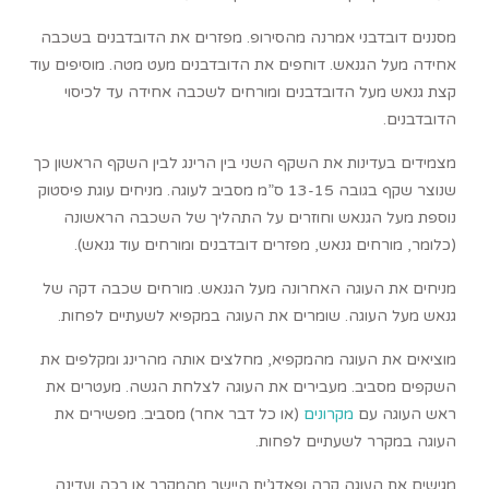
מסננים דובדבני אמרנה מהסירופ. מפזרים את הדובדבנים בשכבה
אחידה מעל הגנאש. דוחפים את הדובדבנים מעט מטה. מוסיפים עוד
קצת גנאש מעל הדובדבנים ומורחים לשכבה אחידה עד לכיסוי
הדובדבנים.
מצמידים בעדינות את השקף השני בין הרינג לבין השקף הראשון כך
שנוצר שקף בגובה 13-15 ס”מ מסביב לעוגה. מניחים עוגת פיסטוק
נוספת מעל הגנאש וחוזרים על התהליך של השכבה הראשונה
(כלומר, מורחים גנאש, מפזרים דובדבנים ומורחים עוד גנאש).
מניחים את העוגה האחרונה מעל הגנאש. מורחים שכבה דקה של
גנאש מעל העוגה. שומרים את העוגה במקפיא לשעתיים לפחות.
מוציאים את העוגה מהמקפיא, מחלצים אותה מהרינג ומקלפים את
השקפים מסביב. מעבירים את העוגה לצלחת הגשה. מעטרים את
ראש העוגה עם
מקרונים
(או כל דבר אחר) מסביב. מפשירים את
העוגה במקרר לשעתיים לפחות.
מגישים את העוגה קרה ופאדג’ית היישר מהמקרר או רכה ועדינה