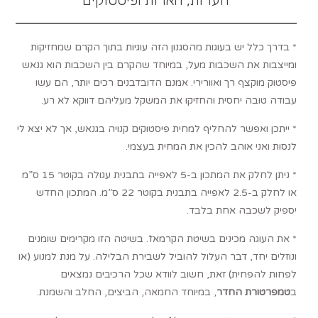
* בדרך כלל יש בעוגות מהסגנון הזה עוגיות בתוך הקרם שמחזיקות
ומייצבות את השכבות מעל, במיוחד שהקרם בין השכבות הוא גנאש
פיסטוק מוקצף רך ואוורירי. אמנם הדובדבנים רכים יותר, הם עשו
עבודה טובה יחסית והחזיקו את המשקל מעליהם דווקא לא רע.
* ייתכן ואפשר להחליף למחית פיסטוקים קנויה בגנאש, אך לא יצא לי
לנסות ואני אוהב להכין את המחית בעצמי.
* ניתן לחלק את המתכון ב-5 לאפייה בתבנית עגולה בקוטר 15 ס”מ
או לחלק ב-2.5 לאפייה בתבנית בקוטר 22 ס”מ. המתכון החדש
יספיק לשכבה אחת בלבד.
* את העוגה מכינים בשיטת הקרמאז’. בשיטה הזו מקרימים שומנים
ונוזלים יחד, דבר העלול להוביל לשבירת הבלילה. על מנת למנוע (או
לפחות להפחית) זאת, חשוב לוודא שכל הרכיבים נמצאים
ב
טמפרטורת החדר
, במיוחד החמאה, הביצים, החלב והשמנת.