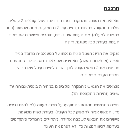
הרכבה
מוציאים את העוגה מהמקרר. בעזרת הרינג העגול, קורצים 2 עיגולים
שלמים מהעוגה בקצוות. קורצים עוד 2 חצאי עוגה ממה שנשאר (כמו
בתמונה למעלה). אם העוגות אינן ישרות, חותכים ומיישרים את ראש
העוגות בעזרת סכין משוננת גדולה.
מנקים את הרינג העגול ומניחים אותו על מגש אפייה מרופד בנייר
אפייה (או צלחת הגשה). מצמידים שקף אחד מסביב לרינג מבפנים.
מכניסים את 2 חצאי העוגה לתוך הרינג ליצירת עיגול שלם. זוהי
שכבת העוגה הראשונה.
מוציאים את הגנאש מהמקרר ומקציפים במהירות בינונית-גבוהה עד
שיציב (זהירות מהקצפת יתר).
שמים כחמישית מהגנאש המוקצף על מרכז העוגה (לא להיות נדיבים
מדי, הגנאש אמור להספיק לכל העוגה). בעזרת כפית מכופפת
מיישרים את הגנאש לשכבה אחידה. מתחילים מהמרכז ומתקדמים
בעדינות לכיוון הקצוות כדי לא לפרק את העוגה.