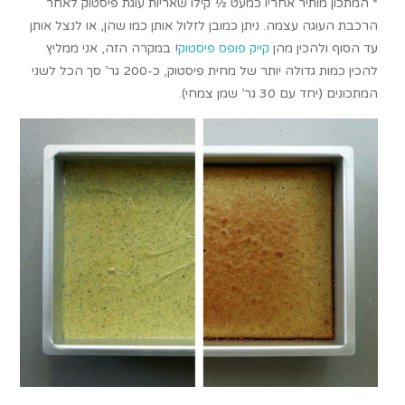
* המתכון מותיר אחריו כמעט ½ קילו שאריות עוגת פיסטוק לאחר
הרכבת העוגה עצמה. ניתן כמובן לזלול אותן כמו שהן, או לנצל אותן
עד הסוף ולהכין מהן
קייק פופס פיסטוק
! במקרה הזה, אני ממליץ
להכין כמות גדולה יותר של מחית פיסטוק, כ-200 גר’ סך הכל לשני
המתכונים (יחד עם 30 גר’ שמן צמחי).