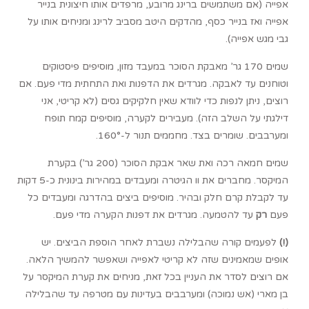
אפייה (אם משתמשים ברינג מרובע, מרפדים אותו חיצונית בנייר
אפייה ואז בנייר כסף, מהדקים היטב מסביב לרינג ומניחים אותו על
גבי מגש אפייה).
שמים 170 גר’ מאבקת הסוכר במעבד מזון, מוסיפים פיסטוקים
וטוחנים עד לאבקה. מגרדים את הדפנות ואת התחתית מדי פעם. אם
רוצים, ניתן לנפות כדי לוודא שאין חלקיקים גסים (לא קריטי, אני
דילגתי על השלב הזה). מעבירים לקערה, מוסיפים קמח תופח
ומערבבים. שומרים בצד. מחממים תנור ל-160°.
שמים חמאה רכה ואת שאר אבקת הסוכר (200 גר’) בקערת
המיקסר. מחברים את וו הגיטרה ומעבדים במהירות בינונית כ-5 דקות
עד לקבלת קרם חלק ובהיר. מוסיפים ביצים בהדרגה ומעבדים כל
פעם
רק
עד להטמעה. מגרדים את דפנות הקערה מדי פעם.
(!)
לפעמים קורה שהבלילה נשברת לאחר הוספת הביצים. יש
אופים שמאמינים שזה לא קריטי לאפייה ושאפשר להמשיך הלאה.
אם רוצים לסדר את העניין בכל זאת, מניחים את קערת המיקסר על
בן מארי (אש נמוכה) ומערבבים בעדינות עם מטרפה עד שהבלילה