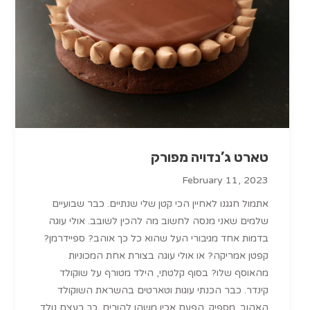
טארט ג’נדויה מפורק
February 11, 2023
אתמול חגגנו לאחיין הכי קטן שלי שנתיים. כבר שבועיים
שלמים שאני מנסה לחשוב מה להכין לשובב. אולי עוגה
בדמות אחד מגיבורי העל שהוא כל כך אוהב? ספיידרמן?
קפטן אמריקה? או אולי עוגה בצורת אחת המכוניות
מהאוסף שלו? בסוף קלטתי, הילד מטורף על שוקולד
קינדר. כבר הכנתי עוגות וטארטים בהשראת השוקולד
האהוב. מספיק. הפעם אכין משהו להורים. כך בעצם נולד