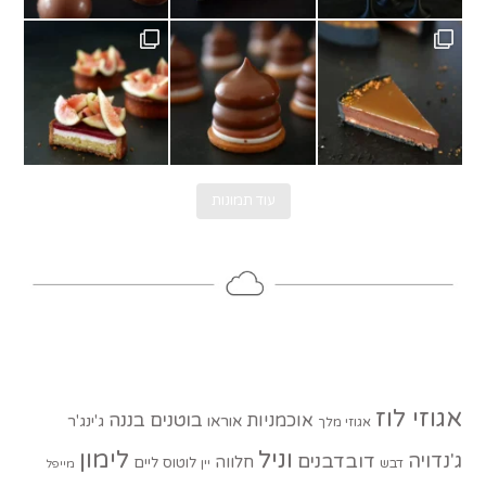
גשם בוא כבר.
תחילה עם טארטלט תאנים ופטל. מתכון של @au
Ch
עוד תמונות
אגוזי לוז
בוטנים
בננה
אוכמניות
אוראו
ג'ינג'ר
אגוזי מלך
וניל
לימון
ג'נדויה
דובדבנים
חלווה
לוטוס
ליים
דבש
יין
מייפל