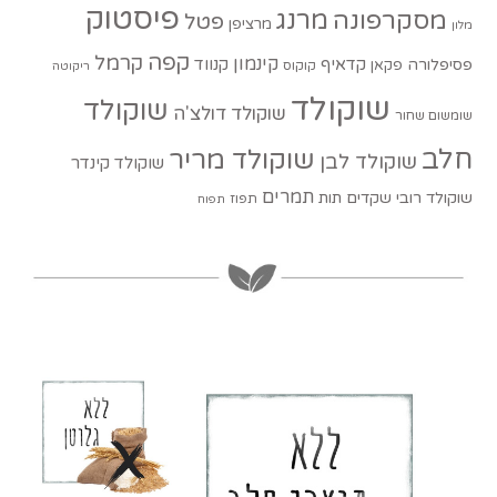
פיסטוק
מסקרפונה
מרנג
פטל
מרציפן
מלון
קפה
קרמל
קינמון
קדאיף
קנווד
פסיפלורה
פקאן
קוקוס
ריקוטה
שוקולד
שוקולד
שוקולד דולצ'ה
שומשום שחור
חלב
שוקולד מריר
שוקולד לבן
שוקולד קינדר
תמרים
שוקולד רובי
שקדים
תות
תפוז
תפוח