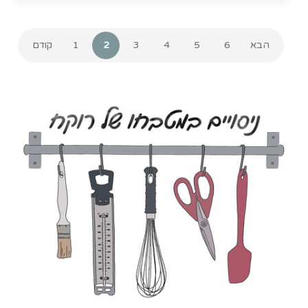
הבא
6
5
4
3
2
1
קודם