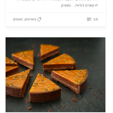
לו טארט ג’נדויה… מפורק.
,
10
טארטים
מאפים