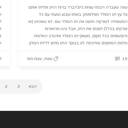
א
שנה שעברה הכנתי עוגיות ג’ינג’רברד ברוח החג ותליתי אותם
ש
על עץ חג המולד מפלסטיק. באותו שבוע נסעתי עם כל
ה
המשפחה לטורקיה וחגגנו את חג המולד שם. לא שאנחנו (או
פ
טורקים בכלל) חוגגים את החג, אבל נהנו מהאורות
ב
והקישוטים בכל מקום, משווקי חג המולד ומהגרב האדומה
ש
מלאת המתוקים שחיכתה לנו בבוקר החג מחוץ לדלת המלון.
0
,
15
עוגות
עוגות מוס
הבא
3
2