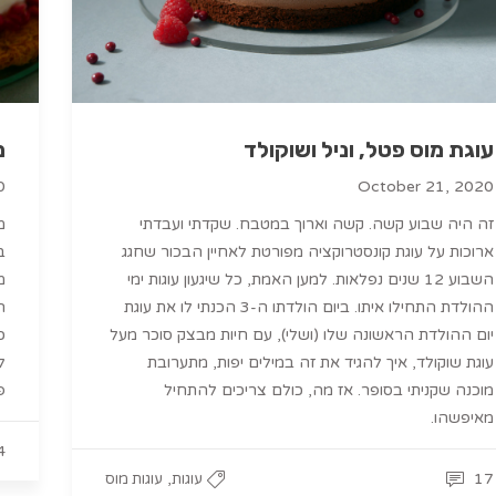
עוגת מוס פטל, וניל ושוקולד
מ
0
October 21, 2020
זה היה שבוע קשה. קשה וארוך במטבח. שקדתי ועבדתי
מ
ארוכות על עוגת קונסטרוקציה מפורטת לאחיין הבכור שחגג
ב
השבוע 12 שנים נפלאות. למען האמת, כל שיגעון עוגות ימי
מ
ההולדת התחילו איתו. ביום הולדתו ה-3 הכנתי לו את עוגת
ה
יום ההולדת הראשונה שלו (ושלי), עם חיות מבצק סוכר מעל
כ
עוגת שוקולד, איך להגיד את זה במילים יפות, מתערובת
ל
מוכנה שקניתי בסופר. אז מה, כולם צריכים להתחיל
פ
מאיפשהו.
4
,
17
עוגות
עוגות מוס