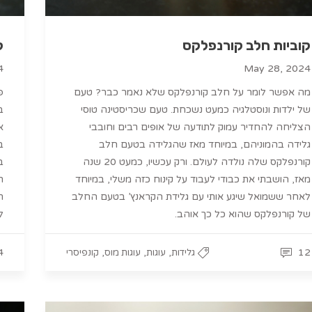
­קוביות חלב קורנפלקס
ק
4
May 28, 2024
מה אפשר לומר על חלב קורנפלקס שלא נאמר כבר? טעם
של ילדות ונוסטלגיה כמעט נשכחת. טעם שכריסטינה טוסי
ב
הצליחה להחדיר עמוק לתודעה של אופים רבים וחובבי
א
גלידה בהמוניהם, במיוחד מאז שהגלידה בטעם חלב
ב
קורנפלקס שלה נולדה לעולם. ורק עכשיו, כמעט 20 שנה
ב
מאז, הושבתי את כבודי לעבוד על קינוח כזה משלי, במיוחד
ר
לאחר ששמואל שיגע אותי עם גלידת הקראנץ’ בטעם החלב
ת
של קורנפלקס שהוא כל כך אוהב.
ל
4
,
,
,
12
גלידות
עוגות
עוגות מוס
קונפיסרי