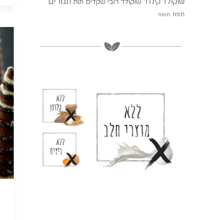
תמרים
שוקולד קינדר
שוקולד רובי
שקדים
תות
תפוז
תפוח