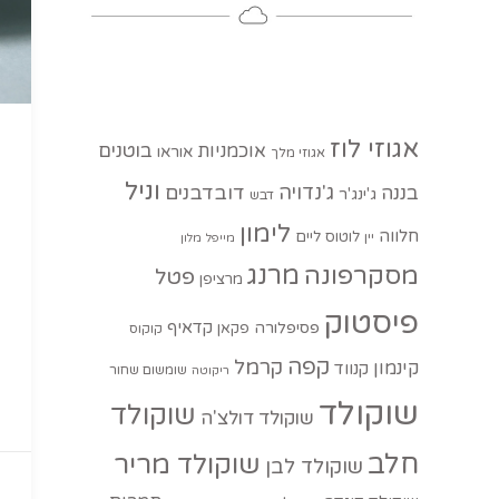
אגוזי לוז
בוטנים
אוכמניות
אוראו
אגוזי מלך
וניל
ג'נדויה
בננה
דובדבנים
ג'ינג'ר
דבש
לימון
חלווה
לוטוס
ליים
יין
מייפל
מלון
מסקרפונה
מרנג
פטל
מרציפן
פיסטוק
קדאיף
פסיפלורה
פקאן
קוקוס
קפה
קרמל
קינמון
קנווד
שומשום שחור
ריקוטה
שוקולד
שוקולד
שוקולד דולצ'ה
חלב
שוקולד מריר
שוקולד לבן