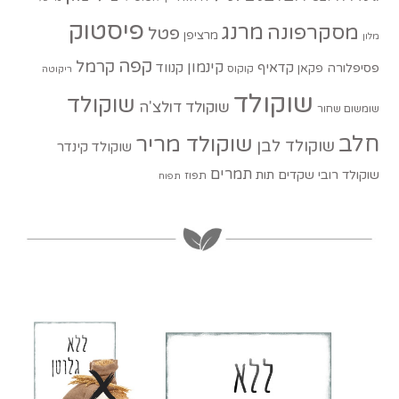
פיסטוק
מסקרפונה
מרנג
פטל
מרציפן
מלון
קפה
קרמל
קינמון
קדאיף
קנווד
פסיפלורה
פקאן
קוקוס
ריקוטה
שוקולד
שוקולד
שוקולד דולצ'ה
שומשום שחור
חלב
שוקולד מריר
שוקולד לבן
שוקולד קינדר
תמרים
שוקולד רובי
שקדים
תות
תפוז
תפוח