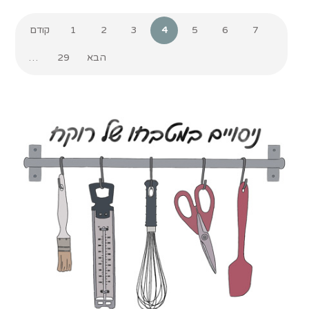
7
6
5
4
3
2
1
קודם
הבא
29
…