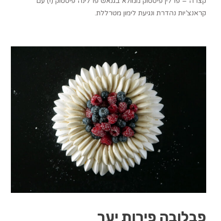
קצרה – פרלין פיסטוק ממולא בגנאש פרלינה פיסטוק (!) עם
קראנצ’יות נהדרת ונגיעת לימון מטרללת.
פבלובה פירות יער