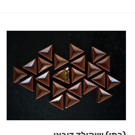
(כמו) שוקולד דובאי