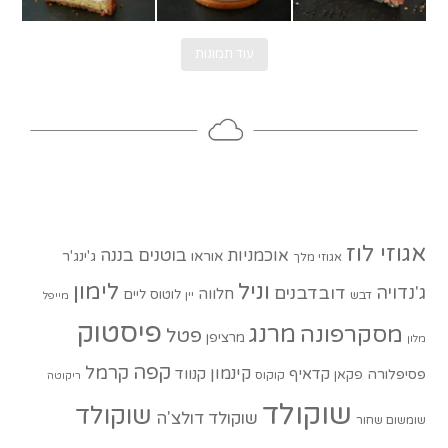
עוד תמונות
אגוזי לוז
בוטנים
בננה
אוכמניות
אוראו
ג'ינג'ר
אגוזי מלך
וניל
לימון
ג'נדויה
דובדבנים
חלווה
לוטוס
ליים
דבש
יין
מייפל
פיסטוק
מסקרפונה
מרנג
פטל
מרציפן
מלון
קפה
קרמל
קינמון
קדאיף
קנווד
פסיפלורה
פקאן
קוקוס
ריקוטה
שוקולד
שוקולד
שוקולד דולצ'ה
שומשום שחור